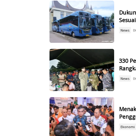
Dukun
Sesuai
News
0
330 Pe
Rangk
News
0
Menak
Pengge
Ekonomi