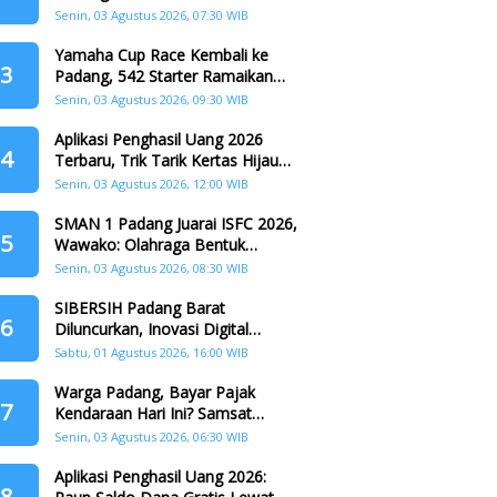
Padang
Senin, 03 Agustus 2026, 07:30 WIB
Yamaha Cup Race Kembali ke
3
Padang, 542 Starter Ramaikan
Seri II HJK ke-357
Senin, 03 Agustus 2026, 09:30 WIB
Aplikasi Penghasil Uang 2026
4
Terbaru, Trik Tarik Kertas Hijau
Crazy Food Tanpa Penggandaan
Senin, 03 Agustus 2026, 12:00 WIB
SMAN 1 Padang Juarai ISFC 2026,
5
Wawako: Olahraga Bentuk
Karakter Generasi Muda
Senin, 03 Agustus 2026, 08:30 WIB
SIBERSIH Padang Barat
6
Diluncurkan, Inovasi Digital
Perkuat Kolaborasi Warga dan
Sabtu, 01 Agustus 2026, 16:00 WIB
Pemerintah Atasi Persampahan
Warga Padang, Bayar Pajak
7
Kendaraan Hari Ini? Samsat
Keliling Hadir di Padang Barat dan
Senin, 03 Agustus 2026, 06:30 WIB
Koto Tangah
Aplikasi Penghasil Uang 2026:
8