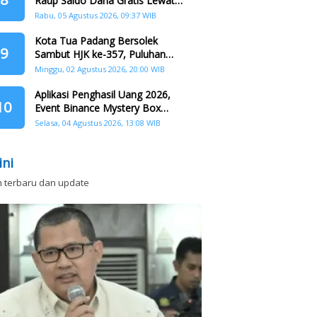
Raup Saldo Dana Gratis Lewat
Nonton Drama, Ini Caranya!
Rabu, 05 Agustus 2026, 09:37 WIB
Kota Tua Padang Bersolek
9
Sambut HJK ke-357, Puluhan
Agenda Nasional dan
Minggu, 02 Agustus 2026, 20:00 WIB
Internasional Siap Digelar
Aplikasi Penghasil Uang 2026,
10
Event Binance Mystery Box
Dapat Saldo Dana
Selasa, 04 Agustus 2026, 13:08 WIB
ini
n terbaru dan update