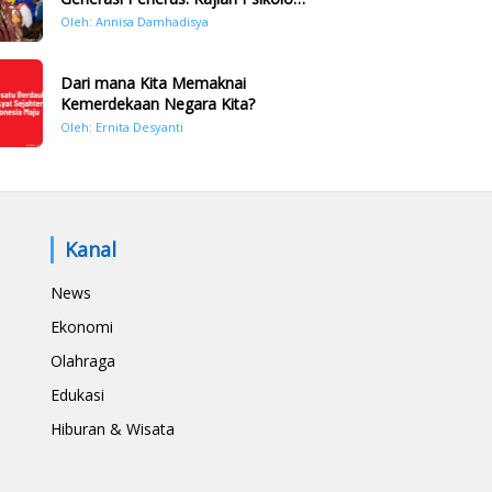
Bencana Hidrometeorologi di
Oleh: Annisa Damhadisya
Sumatera Pasca Tragedi
November 2025
Dari mana Kita Memaknai
Kemerdekaan Negara Kita?
Oleh: Ernita Desyanti
Kanal
News
Ekonomi
Olahraga
Edukasi
Hiburan & Wisata