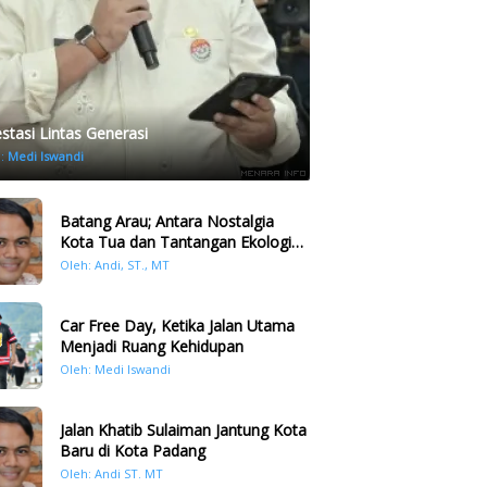
estasi Lintas Generasi
h:
Medi Iswandi
Batang Arau; Antara Nostalgia
Kota Tua dan Tantangan Ekologi
Kawasan
Oleh: Andi, ST., MT
Car Free Day, Ketika Jalan Utama
Menjadi Ruang Kehidupan
Oleh: Medi Iswandi
Jalan Khatib Sulaiman Jantung Kota
Baru di Kota Padang
Oleh: Andi ST. MT