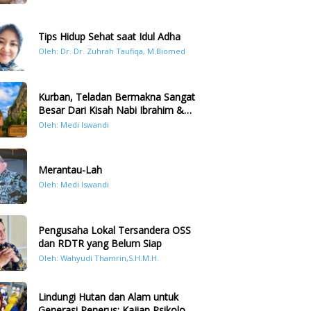
Tips Hidup Sehat saat Idul Adha
Oleh: Dr. Dr. Zuhrah Taufiqa, M.Biomed
Kurban, Teladan Bermakna Sangat
Besar Dari Kisah Nabi Ibrahim &
Nabi Ismail
Oleh: Medi Iswandi
Merantau-Lah
Oleh: Medi Iswandi
Pengusaha Lokal Tersandera OSS
dan RDTR yang Belum Siap
Oleh: Wahyudi Thamrin,S.H.M.H.
Lindungi Hutan dan Alam untuk
Generasi Penerus: Kajian Psikologi