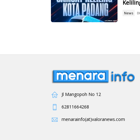
Kelilin
News
0
Jl Mangopoh No 12
62811664268
menarainfo(at)valoranews.com