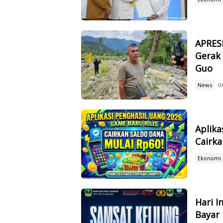
APRES
Gerak 
Guo
News
0
Aplika
Cairka
Ekonomi
Hari I
Bayar