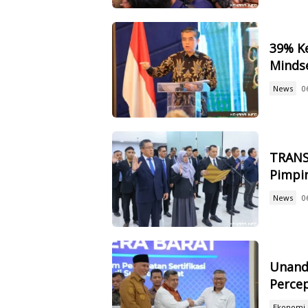
39% Ke
Mindse
News
0
TRANS
Pimpin
News
0
Unand
Percep
Ekonomi