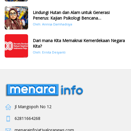
Lindungi Hutan dan Alam untuk Generasi
Penerus: Kajian Psikologi Bencana
Hidrometeorologi di Sumatera Pasca Tragedi
Oleh: Annisa Damhadisya
November 2025
Dari mana Kita Memaknai Kemerdekaan Negara
Kita?
Oleh: Ernita Desyanti
Jl Mangopoh No 12
62811664268
menarainfo(at)valoranews.com