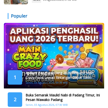
Populer
Aplikasi Penghasil Uang 2026 Terbaru! Main
1
Crazy Food Lewati Rintangan Dapat Saldo
Dana
Senin, 03 Agustus 2026, 09:39 WIB
Buka Semarak Maulid Nabi di Padang Timur, Ini
2
Pesan Wawako Padang
Senin, 03 Agustus 2026, 07:30 WIB