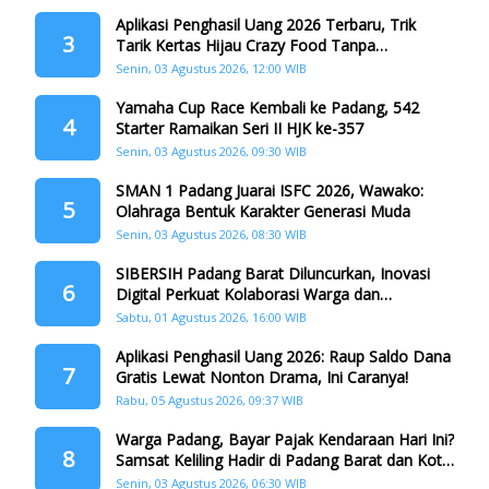
Aplikasi Penghasil Uang 2026 Terbaru, Trik
3
Tarik Kertas Hijau Crazy Food Tanpa
Penggandaan
Senin, 03 Agustus 2026, 12:00 WIB
Yamaha Cup Race Kembali ke Padang, 542
4
Starter Ramaikan Seri II HJK ke-357
Senin, 03 Agustus 2026, 09:30 WIB
SMAN 1 Padang Juarai ISFC 2026, Wawako:
5
Olahraga Bentuk Karakter Generasi Muda
Senin, 03 Agustus 2026, 08:30 WIB
SIBERSIH Padang Barat Diluncurkan, Inovasi
6
Digital Perkuat Kolaborasi Warga dan
Pemerintah Atasi Persampahan
Sabtu, 01 Agustus 2026, 16:00 WIB
Aplikasi Penghasil Uang 2026: Raup Saldo Dana
7
Gratis Lewat Nonton Drama, Ini Caranya!
Rabu, 05 Agustus 2026, 09:37 WIB
Warga Padang, Bayar Pajak Kendaraan Hari Ini?
8
Samsat Keliling Hadir di Padang Barat dan Koto
Tangah
Senin, 03 Agustus 2026, 06:30 WIB