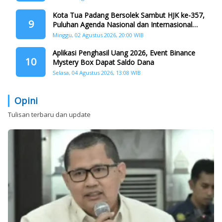
Kota Tua Padang Bersolek Sambut HJK ke-357,
9
Puluhan Agenda Nasional dan Internasional
Siap Digelar
Minggu, 02 Agustus 2026, 20:00 WIB
Aplikasi Penghasil Uang 2026, Event Binance
10
Mystery Box Dapat Saldo Dana
Selasa, 04 Agustus 2026, 13:08 WIB
Opini
Tulisan terbaru dan update