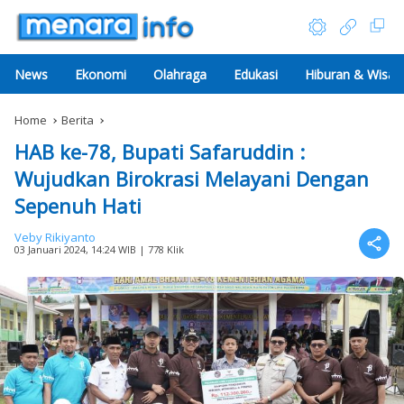
News
Ekonomi
Olahraga
Edukasi
Hiburan & Wisat
Home
Berita
HAB ke-78, Bupati Safaruddin :
Wujudkan Birokrasi Melayani Dengan
Sepenuh Hati
Veby Rikiyanto
03 Januari 2024, 14:24 WIB
| 778 Klik