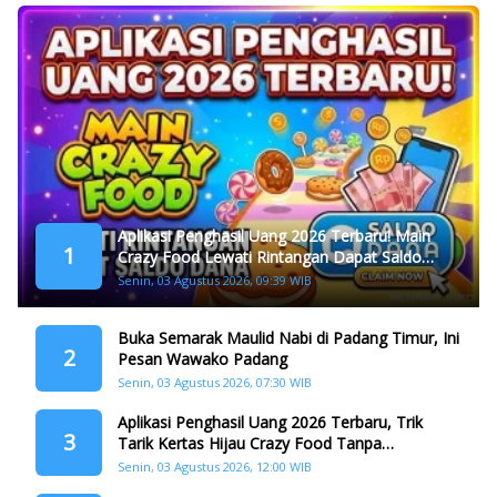
Aplikasi Penghasil Uang 2026 Terbaru! Main
1
Crazy Food Lewati Rintangan Dapat Saldo
Dana
Senin, 03 Agustus 2026, 09:39 WIB
Buka Semarak Maulid Nabi di Padang Timur, Ini
2
Pesan Wawako Padang
Senin, 03 Agustus 2026, 07:30 WIB
Aplikasi Penghasil Uang 2026 Terbaru, Trik
3
Tarik Kertas Hijau Crazy Food Tanpa
Penggandaan
Senin, 03 Agustus 2026, 12:00 WIB