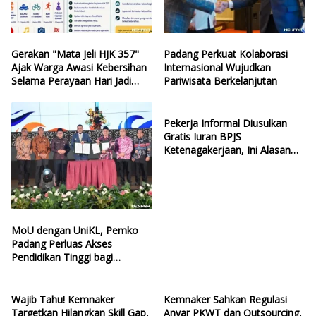
Gerakan "Mata Jeli HJK 357"
Padang Perkuat Kolaborasi
Ajak Warga Awasi Kebersihan
Internasional Wujudkan
Selama Perayaan Hari Jadi
Pariwisata Berkelanjutan
Kota Padang
Pekerja Informal Diusulkan
Gratis Iuran BPJS
Ketenagakerjaan, Ini Alasan
Politisi PDIP
MoU dengan UniKL, Pemko
Padang Perluas Akses
Pendidikan Tinggi bagi
Generasi Muda
Wajib Tahu! Kemnaker
Kemnaker Sahkan Regulasi
Targetkan Hilangkan Skill Gap,
Anyar PKWT dan Outsourcing,