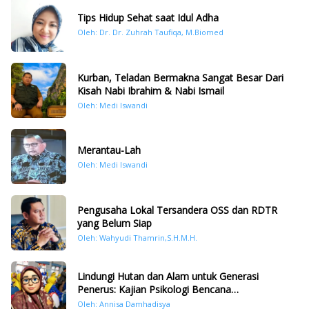
Tips Hidup Sehat saat Idul Adha
Oleh: Dr. Dr. Zuhrah Taufiqa, M.Biomed
Kurban, Teladan Bermakna Sangat Besar Dari
Kisah Nabi Ibrahim & Nabi Ismail
Oleh: Medi Iswandi
Merantau-Lah
Oleh: Medi Iswandi
Pengusaha Lokal Tersandera OSS dan RDTR
yang Belum Siap
Oleh: Wahyudi Thamrin,S.H.M.H.
Lindungi Hutan dan Alam untuk Generasi
Penerus: Kajian Psikologi Bencana
Hidrometeorologi di Sumatera Pasca Tragedi
Oleh: Annisa Damhadisya