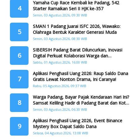
Yamaha Cup Race Kembali ke Padang, 542
4
Starter Ramaikan Seri II HJK ke-357
Senin, 03 Agustus 2026, 09:30 WIB
SMAN 1 Padang Juarai ISFC 2026, Wawako:
5
Olahraga Bentuk Karakter Generasi Muda
Senin, 03 Agustus 2026, 08:30 WIB
SIBERSIH Padang Barat Diluncurkan, Inovasi
6
Digital Perkuat Kolaborasi Warga dan
Pemerintah Atasi Persampahan
Sabtu, 01 Agustus 2026, 16:00 WIB
Aplikasi Penghasil Uang 2026: Raup Saldo Dana
7
Gratis Lewat Nonton Drama, Ini Caranya!
Rabu, 05 Agustus 2026, 09:37 WIB
Warga Padang, Bayar Pajak Kendaraan Hari Ini?
8
Samsat Keliling Hadir di Padang Barat dan Koto
Tangah
Senin, 03 Agustus 2026, 06:30 WIB
Aplikasi Penghasil Uang 2026, Event Binance
9
Mystery Box Dapat Saldo Dana
Selasa, 04 Agustus 2026, 13:08 WIB