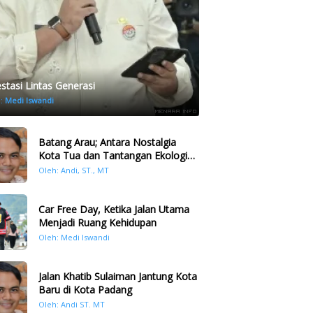
estasi Lintas Generasi
h:
Medi Iswandi
Batang Arau; Antara Nostalgia
Kota Tua dan Tantangan Ekologi
Kawasan
Oleh: Andi, ST., MT
Car Free Day, Ketika Jalan Utama
Menjadi Ruang Kehidupan
Oleh: Medi Iswandi
Jalan Khatib Sulaiman Jantung Kota
Baru di Kota Padang
Oleh: Andi ST. MT