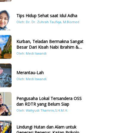
Tips Hidup Sehat saat Idul Adha
Oleh: Dr. Dr. Zuhrah Taufiqa, M.Biomed
Kurban, Teladan Bermakna Sangat
Besar Dari Kisah Nabi Ibrahim &
Nabi Ismail
Oleh: Medi Iswandi
Merantau-Lah
Oleh: Medi Iswandi
Pengusaha Lokal Tersandera OSS
dan RDTR yang Belum Siap
Oleh: Wahyudi Thamrin,S.H.M.H.
Lindungi Hutan dan Alam untuk
Generasi Penerus: Kajian Psikologi