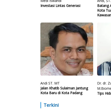
Medi Iswandi
Andi, ST
Investasi Lintas Generasi
Batang A
Kota Tu
Kawasa
Andi ST. MT
Dr. dr. 
Jalan Khatib Sulaiman Jantung
M.Biom
Kota Baru di Kota Padang
Tips Hid
Terkini