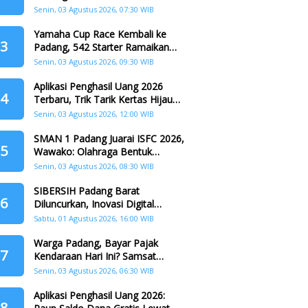
Padang
Senin, 03 Agustus 2026, 07:30 WIB
Yamaha Cup Race Kembali ke
3
Padang, 542 Starter Ramaikan
Seri II HJK ke-357
Senin, 03 Agustus 2026, 09:30 WIB
Aplikasi Penghasil Uang 2026
4
Terbaru, Trik Tarik Kertas Hijau
Crazy Food Tanpa Penggandaan
Senin, 03 Agustus 2026, 12:00 WIB
SMAN 1 Padang Juarai ISFC 2026,
5
Wawako: Olahraga Bentuk
Karakter Generasi Muda
Senin, 03 Agustus 2026, 08:30 WIB
SIBERSIH Padang Barat
6
Diluncurkan, Inovasi Digital
Perkuat Kolaborasi Warga dan
Sabtu, 01 Agustus 2026, 16:00 WIB
Pemerintah Atasi Persampahan
Warga Padang, Bayar Pajak
7
Kendaraan Hari Ini? Samsat
Keliling Hadir di Padang Barat dan
Senin, 03 Agustus 2026, 06:30 WIB
Koto Tangah
Aplikasi Penghasil Uang 2026:
8