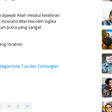
 dijawab Allah melalui kelahiran
 mustahil diterima oleh logika
an putra yang sangat
ang Ibrahim..
talgia Kota Tua dan Tantangan
3
4
5
6