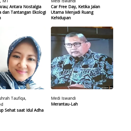
., MT
Medi Iswandi
rau; Antara Nostalgia
Car Free Day, Ketika Jalan
a dan Tantangan Ekologi
Utama Menjadi Ruang
n
Kehidupan
Zuhrah Taufiqa,
Medi Iswandi
Merantau-Lah
ed
up Sehat saat Idul Adha