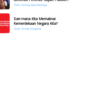
Bencana Hidrometeorologi di
Oleh: Annisa Damhadisya
Sumatera Pasca Tragedi
November 2025
Dari mana Kita Memaknai
Kemerdekaan Negara Kita?
Oleh: Ernita Desyanti