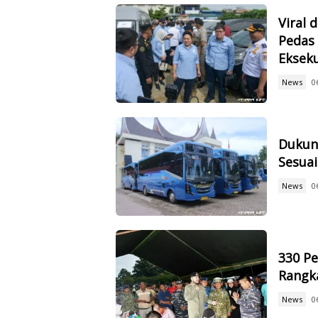
Viral 
Pedas 
Eksek
News
0
Dukun
Sesuai
News
0
330 Pe
Rangk
News
0