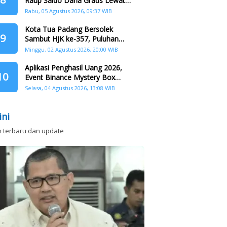
Raup Saldo Dana Gratis Lewat
Nonton Drama, Ini Caranya!
Rabu, 05 Agustus 2026, 09:37 WIB
Kota Tua Padang Bersolek
9
Sambut HJK ke-357, Puluhan
Agenda Nasional dan
Minggu, 02 Agustus 2026, 20:00 WIB
Internasional Siap Digelar
Aplikasi Penghasil Uang 2026,
10
Event Binance Mystery Box
Dapat Saldo Dana
Selasa, 04 Agustus 2026, 13:08 WIB
ini
n terbaru dan update