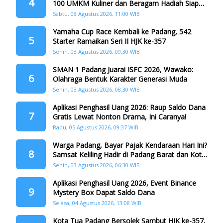
4
100 UMKM Kuliner dan Beragam Hadiah Siap
Memanjakan Warga di Momen HJK Padang
Sabtu, 08 Agustus 2026, 11:00 WIB
Yamaha Cup Race Kembali ke Padang, 542
5
Starter Ramaikan Seri II HJK ke-357
Senin, 03 Agustus 2026, 09:30 WIB
SMAN 1 Padang Juarai ISFC 2026, Wawako:
6
Olahraga Bentuk Karakter Generasi Muda
Senin, 03 Agustus 2026, 08:30 WIB
Aplikasi Penghasil Uang 2026: Raup Saldo Dana
7
Gratis Lewat Nonton Drama, Ini Caranya!
Rabu, 05 Agustus 2026, 09:37 WIB
Warga Padang, Bayar Pajak Kendaraan Hari Ini?
8
Samsat Keliling Hadir di Padang Barat dan Koto
Tangah
Senin, 03 Agustus 2026, 06:30 WIB
Aplikasi Penghasil Uang 2026, Event Binance
9
Mystery Box Dapat Saldo Dana
Selasa, 04 Agustus 2026, 13:08 WIB
Kota Tua Padang Bersolek Sambut HJK ke-357,