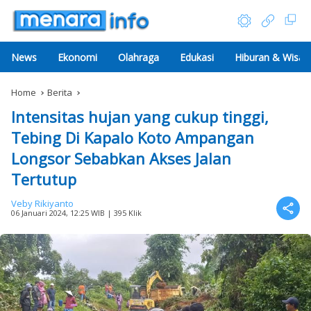
News
Ekonomi
Olahraga
Edukasi
Hiburan & Wisat
Home
Berita
Intensitas hujan yang cukup tinggi,
Tebing Di Kapalo Koto Ampangan
Longsor Sebabkan Akses Jalan
Tertutup
Veby Rikiyanto
06 Januari 2024, 12:25 WIB
| 395 Klik