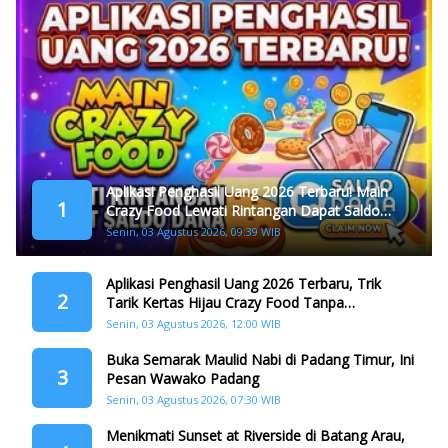
Aplikasi Penghasil Uang 2026 Terbaru! Main
1
Crazy Food Lewati Rintangan Dapat Saldo
Dana
Senin, 03 Agustus 2026, 09:39 WIB
Aplikasi Penghasil Uang 2026 Terbaru, Trik
2
Tarik Kertas Hijau Crazy Food Tanpa
Penggandaan
Senin, 03 Agustus 2026, 12:00 WIB
Buka Semarak Maulid Nabi di Padang Timur, Ini
3
Pesan Wawako Padang
Senin, 03 Agustus 2026, 07:30 WIB
Menikmati Sunset at Riverside di Batang Arau,