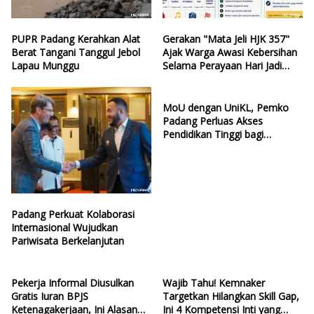
PUPR Padang Kerahkan Alat
Gerakan "Mata Jeli HJK 357"
Berat Tangani Tanggul Jebol
Ajak Warga Awasi Kebersihan
Lapau Munggu
Selama Perayaan Hari Jadi
Kota Padang
MoU dengan UniKL, Pemko
Padang Perluas Akses
Pendidikan Tinggi bagi
Generasi Muda
Padang Perkuat Kolaborasi
Internasional Wujudkan
Pariwisata Berkelanjutan
Pekerja Informal Diusulkan
Wajib Tahu! Kemnaker
Gratis Iuran BPJS
Targetkan Hilangkan Skill Gap,
Ketenagakerjaan, Ini Alasan
Ini 4 Kompetensi Inti yang