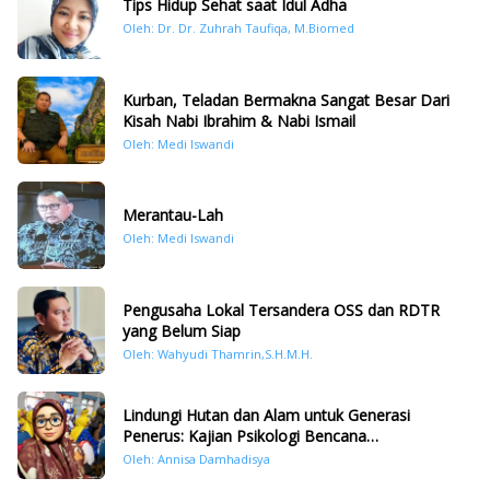
Tips Hidup Sehat saat Idul Adha
Oleh: Dr. Dr. Zuhrah Taufiqa, M.Biomed
Kurban, Teladan Bermakna Sangat Besar Dari
Kisah Nabi Ibrahim & Nabi Ismail
Oleh: Medi Iswandi
Merantau-Lah
Oleh: Medi Iswandi
Pengusaha Lokal Tersandera OSS dan RDTR
yang Belum Siap
Oleh: Wahyudi Thamrin,S.H.M.H.
Lindungi Hutan dan Alam untuk Generasi
Penerus: Kajian Psikologi Bencana
Hidrometeorologi di Sumatera Pasca Tragedi
Oleh: Annisa Damhadisya
November 2025