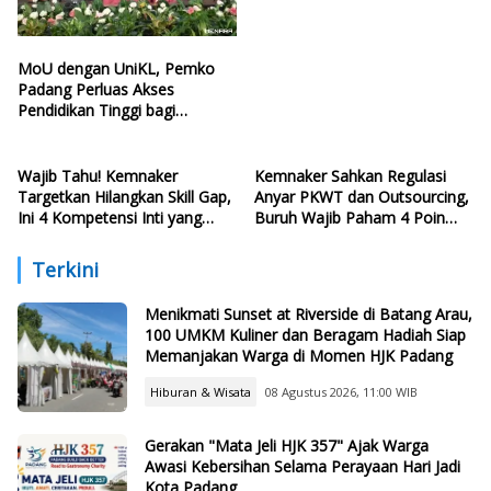
MoU dengan UniKL, Pemko
Padang Perluas Akses
Pendidikan Tinggi bagi
Generasi Muda
Wajib Tahu! Kemnaker
Kemnaker Sahkan Regulasi
Targetkan Hilangkan Skill Gap,
Anyar PKWT dan Outsourcing,
Ini 4 Kompetensi Inti yang
Buruh Wajib Paham 4 Poin
Harus Dikuasai Lulusan Baru
Krusial Ini
Terkini
Menikmati Sunset at Riverside di Batang Arau,
100 UMKM Kuliner dan Beragam Hadiah Siap
Memanjakan Warga di Momen HJK Padang
Hiburan & Wisata
08 Agustus 2026, 11:00 WIB
Gerakan "Mata Jeli HJK 357" Ajak Warga
Awasi Kebersihan Selama Perayaan Hari Jadi
Kota Padang