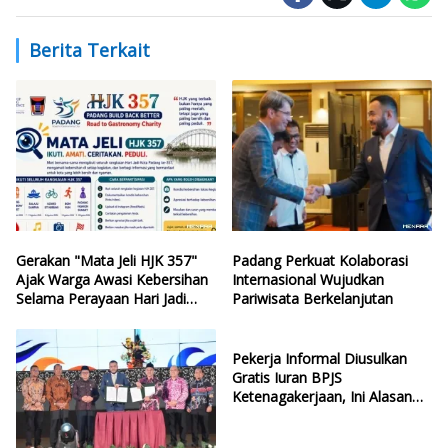
Berita Terkait
Gerakan "Mata Jeli HJK 357"
Padang Perkuat Kolaborasi
Ajak Warga Awasi Kebersihan
Internasional Wujudkan
Selama Perayaan Hari Jadi
Pariwisata Berkelanjutan
Kota Padang
Pekerja Informal Diusulkan
Gratis Iuran BPJS
Ketenagakerjaan, Ini Alasan
Politisi PDIP