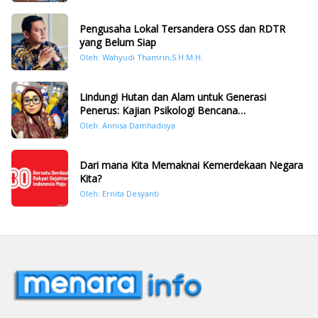
Pengusaha Lokal Tersandera OSS dan RDTR
yang Belum Siap
Oleh: Wahyudi Thamrin,S.H.M.H.
Lindungi Hutan dan Alam untuk Generasi
Penerus: Kajian Psikologi Bencana
Hidrometeorologi di Sumatera Pasca Tragedi
Oleh: Annisa Damhadisya
November 2025
Dari mana Kita Memaknai Kemerdekaan Negara
Kita?
Oleh: Ernita Desyanti