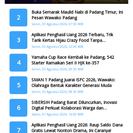
Buka Semarak Maulid Nabi di Padang Timur, Ini
2
Pesan Wawako Padang
Senin, 03 Agustus 2026, 07:30 WIB
Aplikasi Penghasil Uang 2026 Terbaru, Trik
3
Tarik Kertas Hijau Crazy Food Tanpa
Penggandaan
Senin, 03 Agustus 2026, 12:00 WIB
Yamaha Cup Race Kembali ke Padang, 542
4
Starter Ramaikan Seri II HJK ke-357
Senin, 03 Agustus 2026, 09:30 WIB
SMAN 1 Padang Juarai ISFC 2026, Wawako:
5
Olahraga Bentuk Karakter Generasi Muda
Senin, 03 Agustus 2026, 08:30 WIB
SIBERSIH Padang Barat Diluncurkan, Inovasi
6
Digital Perkuat Kolaborasi Warga dan
Pemerintah Atasi Persampahan
Sabtu, 01 Agustus 2026, 16:00 WIB
Aplikasi Penghasil Uang 2026: Raup Saldo Dana
7
Gratis Lewat Nonton Drama, Ini Caranya!