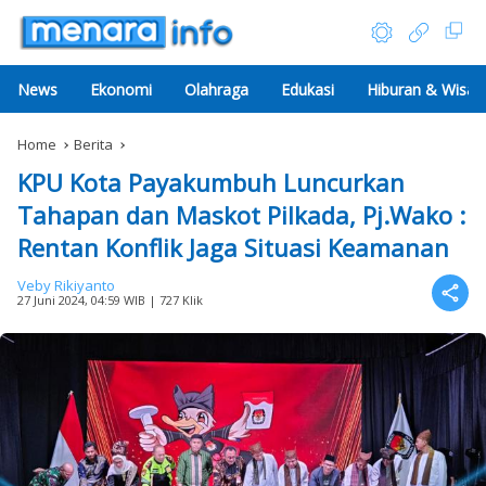
News
Ekonomi
Olahraga
Edukasi
Hiburan & Wisat
Home
Berita
KPU Kota Payakumbuh Luncurkan
Tahapan dan Maskot Pilkada, Pj.Wako :
Rentan Konflik Jaga Situasi Keamanan
Veby Rikiyanto
27 Juni 2024, 04:59 WIB
| 727 Klik