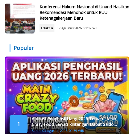
Konferensi Hukum Nasional di Unand Hasilkan
Rekomendasi Menohok untuk RUU
Ketenagakerjaan Baru
Edukasi
07 Agustus 2026, 21:02 WIB
Populer
Aplikasi Penghasil Uang 2026 Terbaru! Main
1
Crazy Food Lewati Rintangan Dapat Saldo
Dana
Senin, 03 Agustus 2026, 09:39 WIB