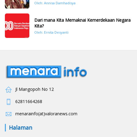
Hidrometeorologi di Sumatera Pasca Tragedi
Oleh: Annisa Damhadisya
November 2025
Dari mana Kita Memaknai Kemerdekaan Negara
Kita?
Oleh: Ernita Desyanti
Jl Mangopoh No 12
62811664268
menarainfo(at)valoranews.com
Halaman