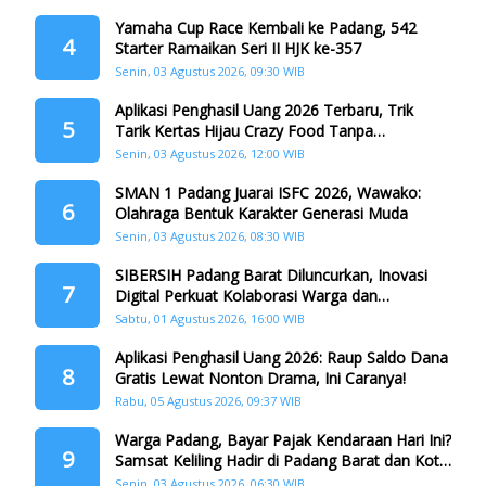
Yamaha Cup Race Kembali ke Padang, 542
4
Starter Ramaikan Seri II HJK ke-357
Senin, 03 Agustus 2026, 09:30 WIB
Aplikasi Penghasil Uang 2026 Terbaru, Trik
5
Tarik Kertas Hijau Crazy Food Tanpa
Penggandaan
Senin, 03 Agustus 2026, 12:00 WIB
SMAN 1 Padang Juarai ISFC 2026, Wawako:
6
Olahraga Bentuk Karakter Generasi Muda
Senin, 03 Agustus 2026, 08:30 WIB
SIBERSIH Padang Barat Diluncurkan, Inovasi
7
Digital Perkuat Kolaborasi Warga dan
Pemerintah Atasi Persampahan
Sabtu, 01 Agustus 2026, 16:00 WIB
Aplikasi Penghasil Uang 2026: Raup Saldo Dana
8
Gratis Lewat Nonton Drama, Ini Caranya!
Rabu, 05 Agustus 2026, 09:37 WIB
Warga Padang, Bayar Pajak Kendaraan Hari Ini?
9
Samsat Keliling Hadir di Padang Barat dan Koto
Tangah
Senin, 03 Agustus 2026, 06:30 WIB