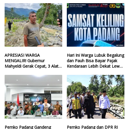
APRESIASI WARGA
Hari Ini Warga Lubuk Begalung
MENGALIR! Gubernur
dan Pauh Bisa Bayar Pajak
Mahyeldi Gerak Cepat, 3 Alat
Kendaraan Lebih Dekat Lewat
Berat Perbaiki Tanggul Batang
Samsat Keliling
Guo
Pemko Padang Gandeng
Pemko Padang dan DPR RI