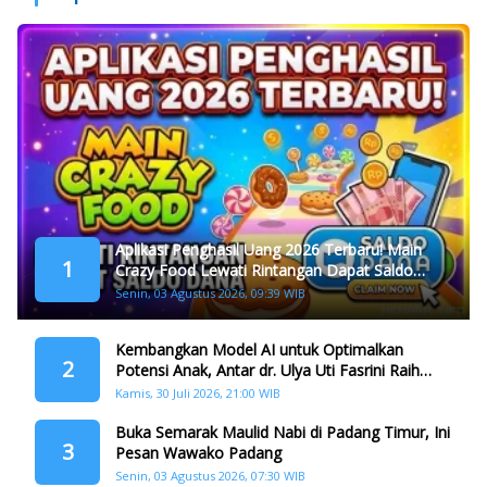
Aplikasi Penghasil Uang 2026 Terbaru! Main
1
Crazy Food Lewati Rintangan Dapat Saldo
Dana
Senin, 03 Agustus 2026, 09:39 WIB
Kembangkan Model AI untuk Optimalkan
2
Potensi Anak, Antar dr. Ulya Uti Fasrini Raih
Gelar Doktor
Kamis, 30 Juli 2026, 21:00 WIB
Buka Semarak Maulid Nabi di Padang Timur, Ini
3
Pesan Wawako Padang
Senin, 03 Agustus 2026, 07:30 WIB