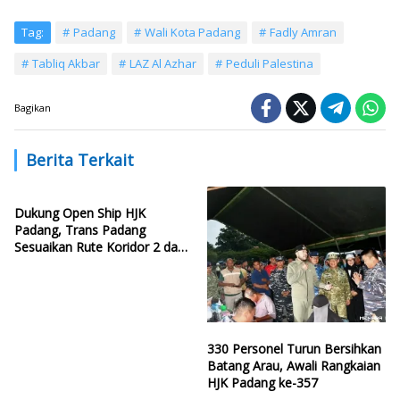
Tag:
Padang
Wali Kota Padang
Fadly Amran
Tabliq Akbar
LAZ Al Azhar
Peduli Palestina
Bagikan
Berita Terkait
Dukung Open Ship HJK
Padang, Trans Padang
Sesuaikan Rute Koridor 2 dan
4
330 Personel Turun Bersihkan
Batang Arau, Awali Rangkaian
HJK Padang ke-357