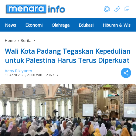
News
Ekonomi
Olahraga
Edukasi
Hiburan & Wisat
Home
Berita
Wali Kota Padang Tegaskan Kepedulian
untuk Palestina Harus Terus Diperkuat
Veby Rikiyanto
18 April 2026, 20:00 WIB
| 236 Klik