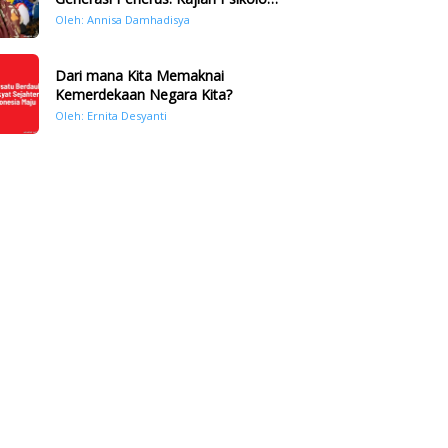
Bencana Hidrometeorologi di
Oleh: Annisa Damhadisya
Sumatera Pasca Tragedi
November 2025
Dari mana Kita Memaknai
Kemerdekaan Negara Kita?
Oleh: Ernita Desyanti