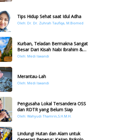
Tips Hidup Sehat saat Idul Adha
Oleh: Dr. Dr. Zuhrah Taufiqa, M.Biomed
Kurban, Teladan Bermakna Sangat
Besar Dari Kisah Nabi Ibrahim &
Nabi Ismail
Oleh: Medi Iswandi
Merantau-Lah
Oleh: Medi Iswandi
Pengusaha Lokal Tersandera OSS
dan RDTR yang Belum Siap
Oleh: Wahyudi Thamrin,S.H.M.H.
Lindungi Hutan dan Alam untuk
Generasi Penerus: Kajian Psikologi