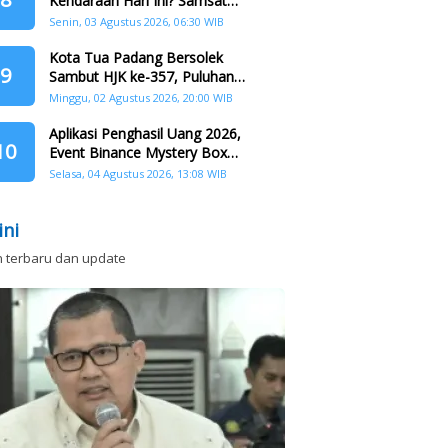
Kendaraan Hari Ini? Samsat
Keliling Hadir di Padang Barat dan
Senin, 03 Agustus 2026, 06:30 WIB
Koto Tangah
Kota Tua Padang Bersolek
9
Sambut HJK ke-357, Puluhan
Agenda Nasional dan
Minggu, 02 Agustus 2026, 20:00 WIB
Internasional Siap Digelar
Aplikasi Penghasil Uang 2026,
10
Event Binance Mystery Box
Dapat Saldo Dana
Selasa, 04 Agustus 2026, 13:08 WIB
ini
n terbaru dan update