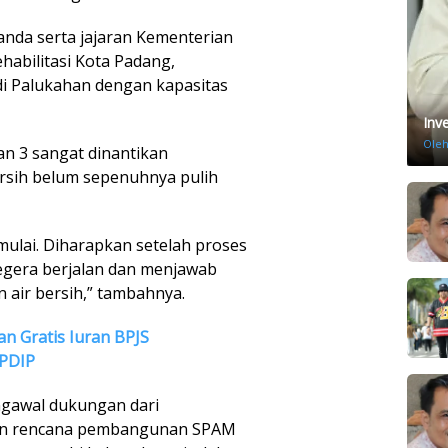
anda serta jajaran Kementerian
habilitasi Kota Padang,
 Palukahan dengan kapasitas
Inv
Ole
n 3 sangat dinantikan
rsih belum sepenuhnya pulih
imulai. Diharapkan setelah proses
egera berjalan dan menjawab
 air bersih,” tambahnya.
an Gratis Iuran BPJS
 PDIP
ngawal dukungan dari
tan rencana pembangunan SPAM