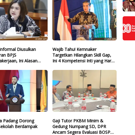
Informal Diusulkan
Wajib Tahu! Kemnaker
uran BPJS
Targetkan Hilangkan Skill Gap,
kerjaan, Ini Alasan
Ini 4 Kompetensi Inti yang Harus
PDIP
Dikuasai Lulusan Baru
ta Padang Dorong
Gaji Tutor PKBM Minim &
 Sekolah Berdampak
Gedung Numpang SD, DPR
Ancam Segera Evaluasi BOSP