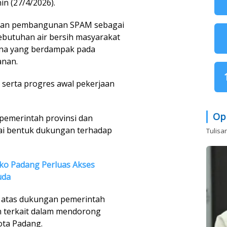
n (27/4/2026).
atan pembangunan SPAM sebagai
ebutuhan air bersih masyarakat
ana yang berdampak pada
anan.
serta progres awal pekerjaan
Op
n pemerintah provinsi dan
i bentuk dukungan terhadap
Tulisa
o Padang Perluas Akses
uda
 atas dukungan pemerintah
n terkait dalam mendorong
ta Padang.