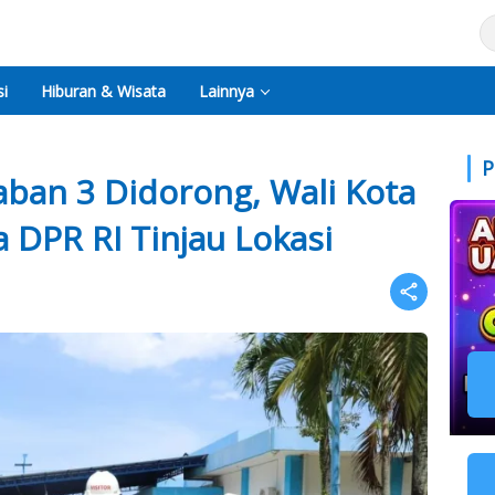
i
Hiburan & Wisata
Lainnya
P
ban 3 Didorong, Wali Kota
 DPR RI Tinjau Lokasi