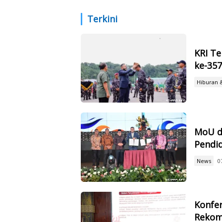
Krusial Ini
Terkini
KRI Te
ke-35
Hiburan 
MoU d
Pendid
News
0
Konfer
Rekom