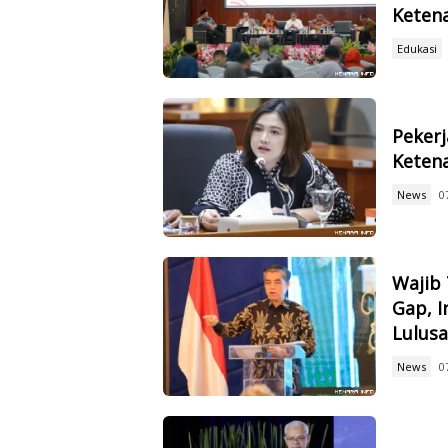
Keten
Edukasi
Pekerj
Ketena
News
0
Wajib 
Gap, I
Lulus
News
0