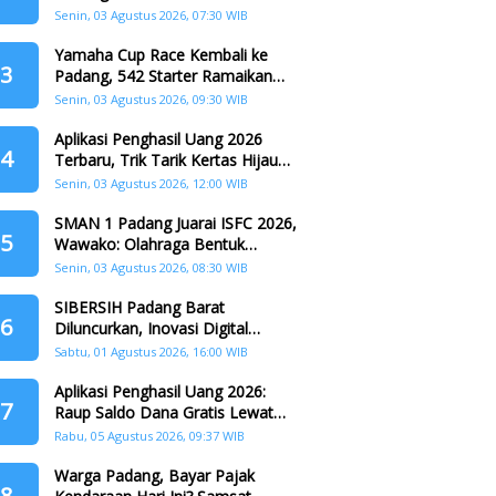
Padang
Senin, 03 Agustus 2026, 07:30 WIB
Yamaha Cup Race Kembali ke
3
Padang, 542 Starter Ramaikan
Seri II HJK ke-357
Senin, 03 Agustus 2026, 09:30 WIB
Aplikasi Penghasil Uang 2026
4
Terbaru, Trik Tarik Kertas Hijau
Crazy Food Tanpa Penggandaan
Senin, 03 Agustus 2026, 12:00 WIB
SMAN 1 Padang Juarai ISFC 2026,
5
Wawako: Olahraga Bentuk
Karakter Generasi Muda
Senin, 03 Agustus 2026, 08:30 WIB
SIBERSIH Padang Barat
6
Diluncurkan, Inovasi Digital
Perkuat Kolaborasi Warga dan
Sabtu, 01 Agustus 2026, 16:00 WIB
Pemerintah Atasi Persampahan
Aplikasi Penghasil Uang 2026:
7
Raup Saldo Dana Gratis Lewat
Nonton Drama, Ini Caranya!
Rabu, 05 Agustus 2026, 09:37 WIB
Warga Padang, Bayar Pajak
8