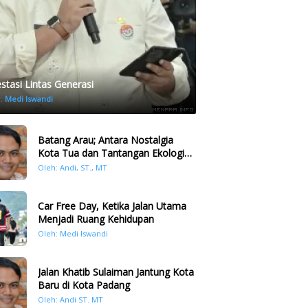
estasi Lintas Generasi
h:
Medi Iswandi
Batang Arau; Antara Nostalgia
Kota Tua dan Tantangan Ekologi
Kawasan
Oleh: Andi, ST., MT
Car Free Day, Ketika Jalan Utama
Menjadi Ruang Kehidupan
Oleh: Medi Iswandi
Jalan Khatib Sulaiman Jantung Kota
Baru di Kota Padang
Oleh: Andi ST. MT