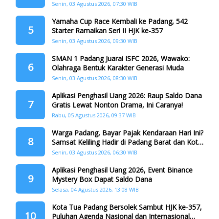
Senin, 03 Agustus 2026, 07:30 WIB
Yamaha Cup Race Kembali ke Padang, 542
5
Starter Ramaikan Seri II HJK ke-357
Senin, 03 Agustus 2026, 09:30 WIB
SMAN 1 Padang Juarai ISFC 2026, Wawako:
6
Olahraga Bentuk Karakter Generasi Muda
Senin, 03 Agustus 2026, 08:30 WIB
Aplikasi Penghasil Uang 2026: Raup Saldo Dana
7
Gratis Lewat Nonton Drama, Ini Caranya!
Rabu, 05 Agustus 2026, 09:37 WIB
Warga Padang, Bayar Pajak Kendaraan Hari Ini?
8
Samsat Keliling Hadir di Padang Barat dan Koto
Tangah
Senin, 03 Agustus 2026, 06:30 WIB
Aplikasi Penghasil Uang 2026, Event Binance
9
Mystery Box Dapat Saldo Dana
Selasa, 04 Agustus 2026, 13:08 WIB
Kota Tua Padang Bersolek Sambut HJK ke-357,
10
Puluhan Agenda Nasional dan Internasional