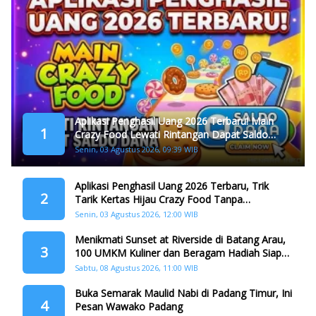
Aplikasi Penghasil Uang 2026 Terbaru! Main
1
Crazy Food Lewati Rintangan Dapat Saldo
Dana
Senin, 03 Agustus 2026, 09:39 WIB
Aplikasi Penghasil Uang 2026 Terbaru, Trik
2
Tarik Kertas Hijau Crazy Food Tanpa
Penggandaan
Senin, 03 Agustus 2026, 12:00 WIB
Menikmati Sunset at Riverside di Batang Arau,
3
100 UMKM Kuliner dan Beragam Hadiah Siap
Memanjakan Warga di Momen HJK Padang
Sabtu, 08 Agustus 2026, 11:00 WIB
Buka Semarak Maulid Nabi di Padang Timur, Ini
4
Pesan Wawako Padang