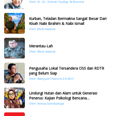
Oleh: Dr. Dr. Zuhrah Taufiqa, M.Biomed
Kurban, Teladan Bermakna Sangat Besar Dari
Kisah Nabi Ibrahim & Nabi Ismail
Oleh: Medi Iswandi
Merantau-Lah
Oleh: Medi Iswandi
Pengusaha Lokal Tersandera OSS dan RDTR
yang Belum Siap
Oleh: Wahyudi Thamrin,S.H.M.H.
Lindungi Hutan dan Alam untuk Generasi
Penerus: Kajian Psikologi Bencana
Hidrometeorologi di Sumatera Pasca Tragedi
Oleh: Annisa Damhadisya
November 2025