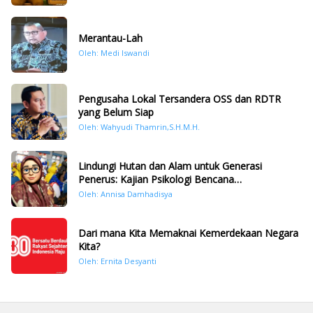
Merantau-Lah
Oleh: Medi Iswandi
Pengusaha Lokal Tersandera OSS dan RDTR
yang Belum Siap
Oleh: Wahyudi Thamrin,S.H.M.H.
Lindungi Hutan dan Alam untuk Generasi
Penerus: Kajian Psikologi Bencana
Hidrometeorologi di Sumatera Pasca Tragedi
Oleh: Annisa Damhadisya
November 2025
Dari mana Kita Memaknai Kemerdekaan Negara
Kita?
Oleh: Ernita Desyanti