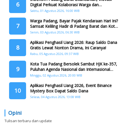
6
Digital Perkuat Kolaborasi Warga dan
Pemerintah Atasi Persampahan
Sabtu, 01 Agustus 2026, 16:00 WIB
Warga Padang, Bayar Pajak Kendaraan Hari Ini?
7
Samsat Keliling Hadir di Padang Barat dan Koto
Tangah
Senin, 03 Agustus 2026, 06:30 WIB
Aplikasi Penghasil Uang 2026: Raup Saldo Dana
8
Gratis Lewat Nonton Drama, Ini Caranya!
Rabu, 05 Agustus 2026, 09:37 WIB
Kota Tua Padang Bersolek Sambut HJK ke-357,
9
Puluhan Agenda Nasional dan Internasional
Siap Digelar
Minggu, 02 Agustus 2026, 20:00 WIB
Aplikasi Penghasil Uang 2026, Event Binance
10
Mystery Box Dapat Saldo Dana
Selasa, 04 Agustus 2026, 13:08 WIB
Opini
Tulisan terbaru dan update