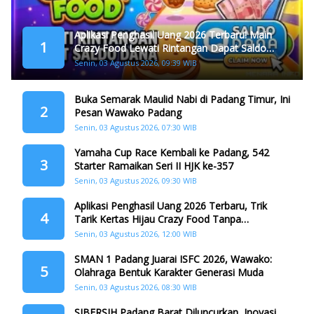
Aplikasi Penghasil Uang 2026 Terbaru! Main
1
Crazy Food Lewati Rintangan Dapat Saldo
Dana
Senin, 03 Agustus 2026, 09:39 WIB
Buka Semarak Maulid Nabi di Padang Timur, Ini
2
Pesan Wawako Padang
Senin, 03 Agustus 2026, 07:30 WIB
Yamaha Cup Race Kembali ke Padang, 542
3
Starter Ramaikan Seri II HJK ke-357
Senin, 03 Agustus 2026, 09:30 WIB
Aplikasi Penghasil Uang 2026 Terbaru, Trik
4
Tarik Kertas Hijau Crazy Food Tanpa
Penggandaan
Senin, 03 Agustus 2026, 12:00 WIB
SMAN 1 Padang Juarai ISFC 2026, Wawako:
5
Olahraga Bentuk Karakter Generasi Muda
Senin, 03 Agustus 2026, 08:30 WIB
SIBERSIH Padang Barat Diluncurkan, Inovasi