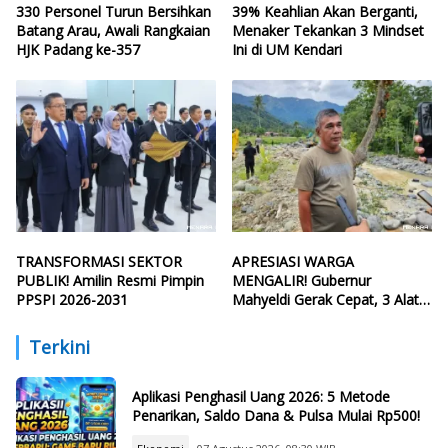
330 Personel Turun Bersihkan
39% Keahlian Akan Berganti,
Batang Arau, Awali Rangkaian
Menaker Tekankan 3 Mindset
HJK Padang ke-357
Ini di UM Kendari
TRANSFORMASI SEKTOR
APRESIASI WARGA
PUBLIK! Amilin Resmi Pimpin
MENGALIR! Gubernur
PPSPI 2026-2031
Mahyeldi Gerak Cepat, 3 Alat
Berat Perbaiki Tanggul Batang
Guo
Terkini
Aplikasi Penghasil Uang 2026: 5 Metode
Penarikan, Saldo Dana & Pulsa Mulai Rp500!