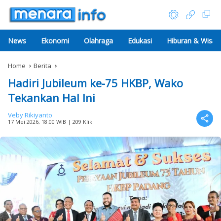
News
Ekonomi
Olahraga
Edukasi
Hiburan & Wisat
Home
Berita
Hadiri Jubileum ke-75 HKBP, Wako
Tekankan Hal Ini
Veby Rikiyanto
17 Mei 2026, 18:00 WIB
| 209 Klik