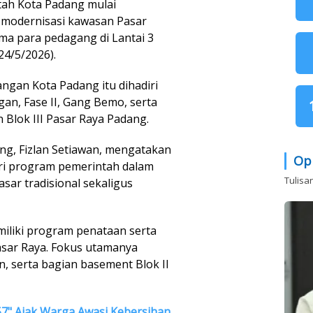
ah Kota Padang mulai
modernisasi kawasan Pasar
ama para pedagang di Lantai 3
24/5/2026).
angan Kota Padang itu dihadiri
n, Fase II, Gang Bemo, serta
Blok III Pasar Raya Padang.
ng, Fizlan Setiawan, mengatakan
Op
ari program pemerintah dalam
Tulisa
ar tradisional sekaligus
miliki program penataan serta
asar Raya. Fokus utamanya
, serta bagian basement Blok II
57" Ajak Warga Awasi Kebersihan