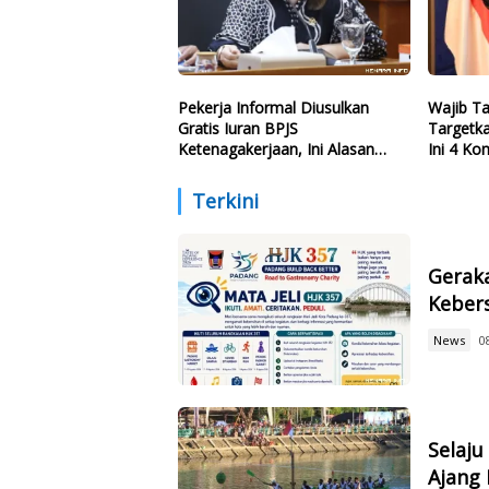
Pekerja Informal Diusulkan
Wajib T
Gratis Iuran BPJS
Targetka
Ketenagakerjaan, Ini Alasan
Ini 4 Ko
Politisi PDIP
Dikuasai
Terkini
Geraka
Kebers
News
0
Selaju
Ajang 