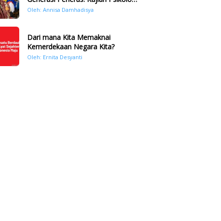
Bencana Hidrometeorologi di
Oleh: Annisa Damhadisya
Sumatera Pasca Tragedi
November 2025
Dari mana Kita Memaknai
Kemerdekaan Negara Kita?
Oleh: Ernita Desyanti