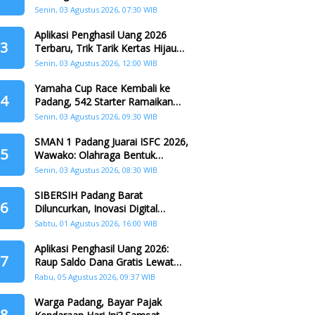
Padang
Senin, 03 Agustus 2026, 07:30 WIB
Aplikasi Penghasil Uang 2026
3
Terbaru, Trik Tarik Kertas Hijau
Crazy Food Tanpa Penggandaan
Senin, 03 Agustus 2026, 12:00 WIB
Yamaha Cup Race Kembali ke
4
Padang, 542 Starter Ramaikan
Seri II HJK ke-357
Senin, 03 Agustus 2026, 09:30 WIB
SMAN 1 Padang Juarai ISFC 2026,
5
Wawako: Olahraga Bentuk
Karakter Generasi Muda
Senin, 03 Agustus 2026, 08:30 WIB
SIBERSIH Padang Barat
6
Diluncurkan, Inovasi Digital
Perkuat Kolaborasi Warga dan
Sabtu, 01 Agustus 2026, 16:00 WIB
Pemerintah Atasi Persampahan
Aplikasi Penghasil Uang 2026:
7
Raup Saldo Dana Gratis Lewat
Nonton Drama, Ini Caranya!
Rabu, 05 Agustus 2026, 09:37 WIB
Warga Padang, Bayar Pajak
8