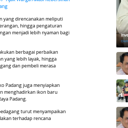
dang
n yang direncanakan meliputi
nerangan, hingga pengaturan
gangan menjadi lebih nyaman bagi
Inv
Ole
n lakukan berbagai perbaikan
n yang lebih layak, hingga
agang dan pembeli merasa
emko Padang juga menyiapkan
n menghadirkan ikon baru
Raya Padang.
h pedagang turut menyampaikan
lakan terhadap rencana