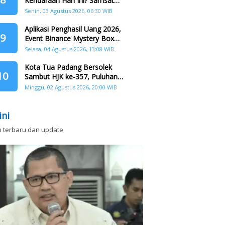
Kendaraan Hari Ini? Samsat
Keliling Hadir di Padang Barat dan
Senin, 03 Agustus 2026, 06:30 WIB
Koto Tangah
Aplikasi Penghasil Uang 2026,
9
Event Binance Mystery Box
Dapat Saldo Dana
Selasa, 04 Agustus 2026, 13:08 WIB
Kota Tua Padang Bersolek
10
Sambut HJK ke-357, Puluhan
Agenda Nasional dan
Minggu, 02 Agustus 2026, 20:00 WIB
Internasional Siap Digelar
ini
n terbaru dan update