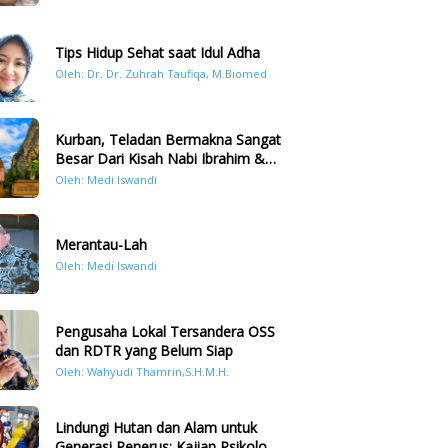
Tips Hidup Sehat saat Idul Adha
Oleh: Dr. Dr. Zuhrah Taufiqa, M.Biomed
Kurban, Teladan Bermakna Sangat
Besar Dari Kisah Nabi Ibrahim &
Nabi Ismail
Oleh: Medi Iswandi
Merantau-Lah
Oleh: Medi Iswandi
Pengusaha Lokal Tersandera OSS
dan RDTR yang Belum Siap
Oleh: Wahyudi Thamrin,S.H.M.H.
Lindungi Hutan dan Alam untuk
Generasi Penerus: Kajian Psikologi