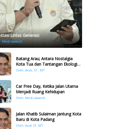
estasi Lintas Generasi
h:
Medi Iswandi
Batang Arau; Antara Nostalgia
Kota Tua dan Tantangan Ekologi
Kawasan
Oleh: Andi, ST., MT
Car Free Day, Ketika Jalan Utama
Menjadi Ruang Kehidupan
Oleh: Medi Iswandi
Jalan Khatib Sulaiman Jantung Kota
Baru di Kota Padang
Oleh: Andi ST. MT