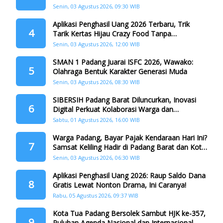
Senin, 03 Agustus 2026, 09:30 WIB
Aplikasi Penghasil Uang 2026 Terbaru, Trik
4
Tarik Kertas Hijau Crazy Food Tanpa
Penggandaan
Senin, 03 Agustus 2026, 12:00 WIB
SMAN 1 Padang Juarai ISFC 2026, Wawako:
5
Olahraga Bentuk Karakter Generasi Muda
Senin, 03 Agustus 2026, 08:30 WIB
SIBERSIH Padang Barat Diluncurkan, Inovasi
6
Digital Perkuat Kolaborasi Warga dan
Pemerintah Atasi Persampahan
Sabtu, 01 Agustus 2026, 16:00 WIB
Warga Padang, Bayar Pajak Kendaraan Hari Ini?
7
Samsat Keliling Hadir di Padang Barat dan Koto
Tangah
Senin, 03 Agustus 2026, 06:30 WIB
Aplikasi Penghasil Uang 2026: Raup Saldo Dana
8
Gratis Lewat Nonton Drama, Ini Caranya!
Rabu, 05 Agustus 2026, 09:37 WIB
Kota Tua Padang Bersolek Sambut HJK ke-357,
9
Puluhan Agenda Nasional dan Internasional