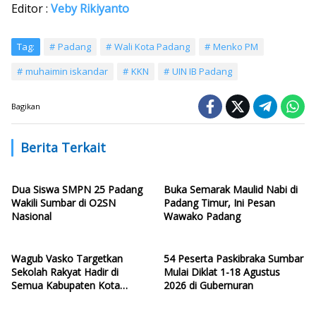
Editor :
Veby Rikiyanto
Tag:
Padang
Wali Kota Padang
Menko PM
muhaimin iskandar
KKN
UIN IB Padang
Bagikan
Berita Terkait
Dua Siswa SMPN 25 Padang
Buka Semarak Maulid Nabi di
Wakili Sumbar di O2SN
Padang Timur, Ini Pesan
Nasional
Wawako Padang
Wagub Vasko Targetkan
54 Peserta Paskibraka Sumbar
Sekolah Rakyat Hadir di
Mulai Diklat 1-18 Agustus
Semua Kabupaten Kota
2026 di Gubernuran
Sumbar