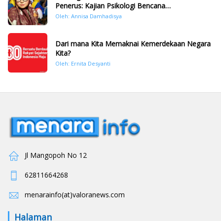
Penerus: Kajian Psikologi Bencana
Hidrometeorologi di Sumatera Pasca Tragedi
Oleh: Annisa Damhadisya
November 2025
Dari mana Kita Memaknai Kemerdekaan Negara
Kita?
Oleh: Ernita Desyanti
Jl Mangopoh No 12
62811664268
menarainfo(at)valoranews.com
Halaman