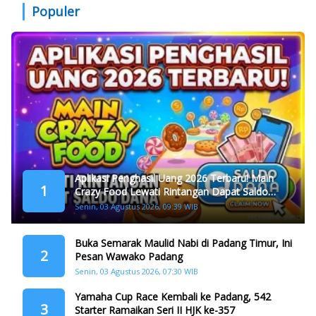
Populer
Aplikasi Penghasil Uang 2026 Terbaru! Main
1
Crazy Food Lewati Rintangan Dapat Saldo
Dana
Senin, 03 Agustus 2026, 09:39 WIB
Buka Semarak Maulid Nabi di Padang Timur, Ini
2
Pesan Wawako Padang
Senin, 03 Agustus 2026, 07:30 WIB
Yamaha Cup Race Kembali ke Padang, 542
3
Starter Ramaikan Seri II HJK ke-357