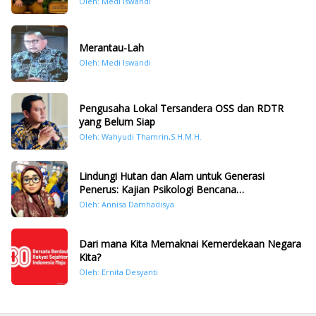
Oleh: Medi Iswandi
Merantau-Lah
Oleh: Medi Iswandi
Pengusaha Lokal Tersandera OSS dan RDTR
yang Belum Siap
Oleh: Wahyudi Thamrin,S.H.M.H.
Lindungi Hutan dan Alam untuk Generasi
Penerus: Kajian Psikologi Bencana
Hidrometeorologi di Sumatera Pasca Tragedi
Oleh: Annisa Damhadisya
November 2025
Dari mana Kita Memaknai Kemerdekaan Negara
Kita?
Oleh: Ernita Desyanti