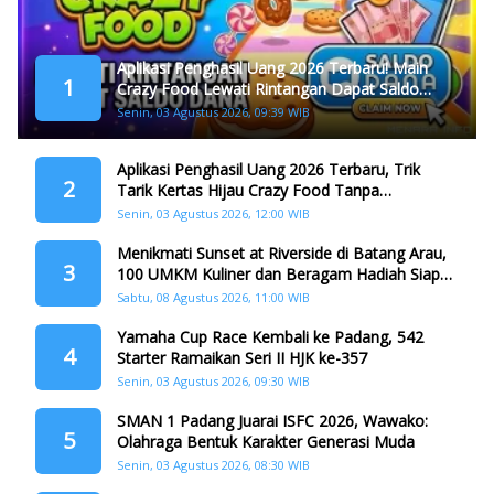
Aplikasi Penghasil Uang 2026 Terbaru! Main
1
Crazy Food Lewati Rintangan Dapat Saldo
Dana
Senin, 03 Agustus 2026, 09:39 WIB
Aplikasi Penghasil Uang 2026 Terbaru, Trik
2
Tarik Kertas Hijau Crazy Food Tanpa
Penggandaan
Senin, 03 Agustus 2026, 12:00 WIB
Menikmati Sunset at Riverside di Batang Arau,
3
100 UMKM Kuliner dan Beragam Hadiah Siap
Memanjakan Warga di Momen HJK Padang
Sabtu, 08 Agustus 2026, 11:00 WIB
Yamaha Cup Race Kembali ke Padang, 542
4
Starter Ramaikan Seri II HJK ke-357
Senin, 03 Agustus 2026, 09:30 WIB
SMAN 1 Padang Juarai ISFC 2026, Wawako:
5
Olahraga Bentuk Karakter Generasi Muda
Senin, 03 Agustus 2026, 08:30 WIB