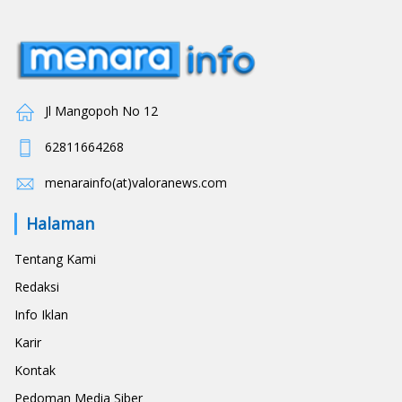
Jl Mangopoh No 12
62811664268
menarainfo(at)valoranews.com
Halaman
Tentang Kami
Redaksi
Info Iklan
Karir
Kontak
Pedoman Media Siber