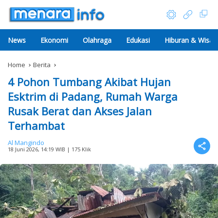
News
Ekonomi
Olahraga
Edukasi
Hiburan & Wisat
Home
Berita
4 Pohon Tumbang Akibat Hujan
Esktrim di Padang, Rumah Warga
Rusak Berat dan Akses Jalan
Terhambat
Al Mangindo
18 Juni 2026, 14:19 WIB
| 175 Klik