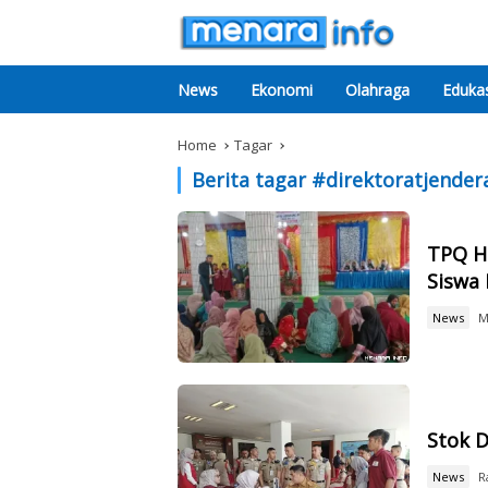
News
Ekonomi
Olahraga
Edukas
Home
Tagar
Berita tagar #
direktoratjender
TPQ H
Siswa 
News
M
Stok D
News
R