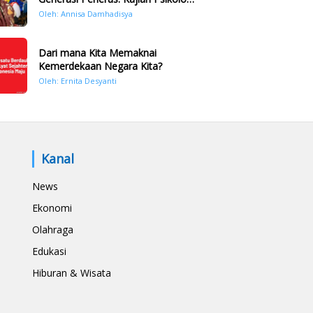
Bencana Hidrometeorologi di
Oleh: Annisa Damhadisya
Sumatera Pasca Tragedi
November 2025
Dari mana Kita Memaknai
Kemerdekaan Negara Kita?
Oleh: Ernita Desyanti
Kanal
News
Ekonomi
Olahraga
Edukasi
Hiburan & Wisata