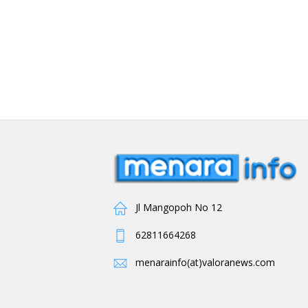
Jl Mangopoh No 12
62811664268
menarainfo(at)valoranews.com