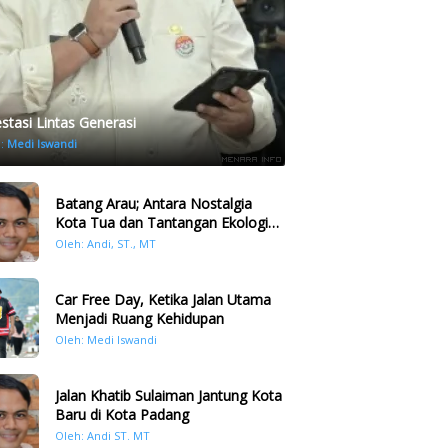
estasi Lintas Generasi
h:
Medi Iswandi
Batang Arau; Antara Nostalgia
Kota Tua dan Tantangan Ekologi
Kawasan
Oleh: Andi, ST., MT
Car Free Day, Ketika Jalan Utama
Menjadi Ruang Kehidupan
Oleh: Medi Iswandi
Jalan Khatib Sulaiman Jantung Kota
Baru di Kota Padang
Oleh: Andi ST. MT