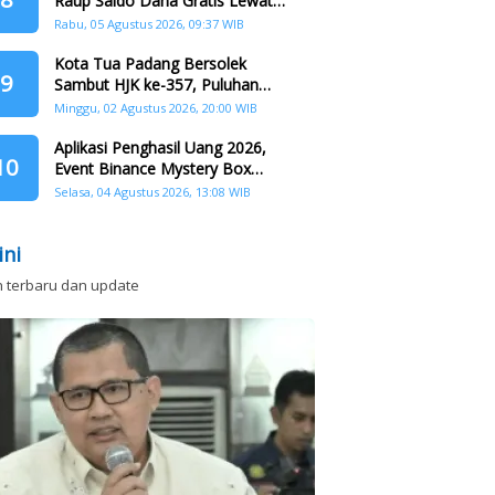
Raup Saldo Dana Gratis Lewat
Nonton Drama, Ini Caranya!
Rabu, 05 Agustus 2026, 09:37 WIB
Kota Tua Padang Bersolek
9
Sambut HJK ke-357, Puluhan
Agenda Nasional dan
Minggu, 02 Agustus 2026, 20:00 WIB
Internasional Siap Digelar
Aplikasi Penghasil Uang 2026,
10
Event Binance Mystery Box
Dapat Saldo Dana
Selasa, 04 Agustus 2026, 13:08 WIB
ini
n terbaru dan update