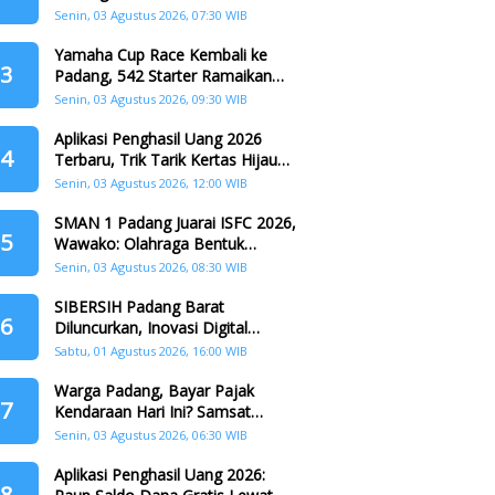
Padang
Senin, 03 Agustus 2026, 07:30 WIB
Yamaha Cup Race Kembali ke
3
Padang, 542 Starter Ramaikan
Seri II HJK ke-357
Senin, 03 Agustus 2026, 09:30 WIB
Aplikasi Penghasil Uang 2026
4
Terbaru, Trik Tarik Kertas Hijau
Crazy Food Tanpa Penggandaan
Senin, 03 Agustus 2026, 12:00 WIB
SMAN 1 Padang Juarai ISFC 2026,
5
Wawako: Olahraga Bentuk
Karakter Generasi Muda
Senin, 03 Agustus 2026, 08:30 WIB
SIBERSIH Padang Barat
6
Diluncurkan, Inovasi Digital
Perkuat Kolaborasi Warga dan
Sabtu, 01 Agustus 2026, 16:00 WIB
Pemerintah Atasi Persampahan
Warga Padang, Bayar Pajak
7
Kendaraan Hari Ini? Samsat
Keliling Hadir di Padang Barat dan
Senin, 03 Agustus 2026, 06:30 WIB
Koto Tangah
Aplikasi Penghasil Uang 2026:
8