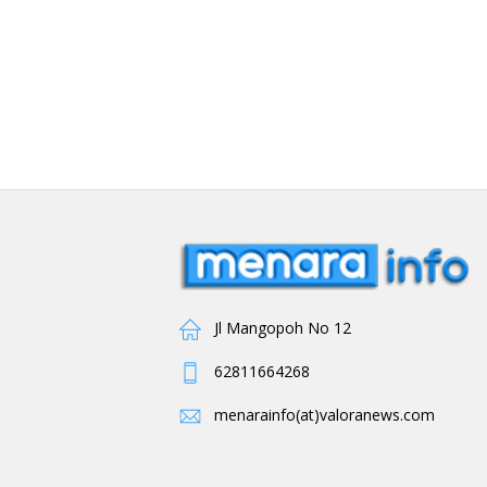
Jl Mangopoh No 12
62811664268
menarainfo(at)valoranews.com