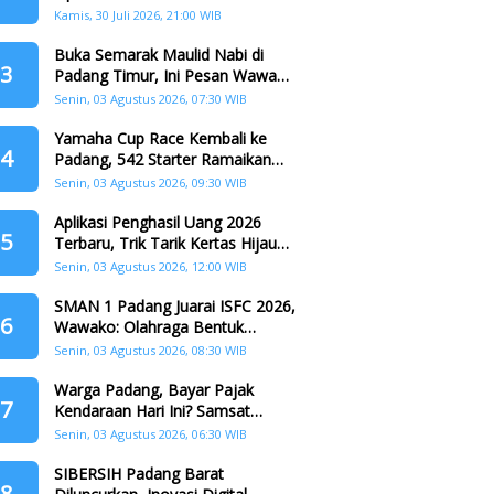
dr. Ulya Uti Fasrini Raih Gelar
Kamis, 30 Juli 2026, 21:00 WIB
Doktor
Buka Semarak Maulid Nabi di
3
Padang Timur, Ini Pesan Wawako
Padang
Senin, 03 Agustus 2026, 07:30 WIB
Yamaha Cup Race Kembali ke
4
Padang, 542 Starter Ramaikan
Seri II HJK ke-357
Senin, 03 Agustus 2026, 09:30 WIB
Aplikasi Penghasil Uang 2026
5
Terbaru, Trik Tarik Kertas Hijau
Crazy Food Tanpa Penggandaan
Senin, 03 Agustus 2026, 12:00 WIB
SMAN 1 Padang Juarai ISFC 2026,
6
Wawako: Olahraga Bentuk
Karakter Generasi Muda
Senin, 03 Agustus 2026, 08:30 WIB
Warga Padang, Bayar Pajak
7
Kendaraan Hari Ini? Samsat
Keliling Hadir di Padang Barat dan
Senin, 03 Agustus 2026, 06:30 WIB
Koto Tangah
SIBERSIH Padang Barat
8