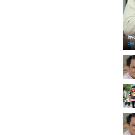
Inv
Ole