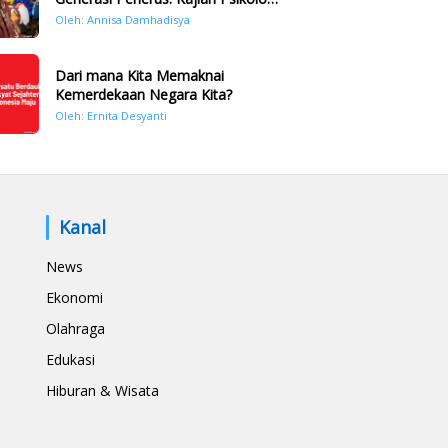
Bencana Hidrometeorologi di
Oleh: Annisa Damhadisya
Sumatera Pasca Tragedi
November 2025
Dari mana Kita Memaknai
Kemerdekaan Negara Kita?
Oleh: Ernita Desyanti
Kanal
News
Ekonomi
Olahraga
Edukasi
Hiburan & Wisata