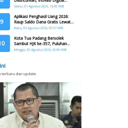
Diluncurkan, Inovasi Digital
Perkuat Kolaborasi Warga dan
Sabtu, 01 Agustus 2026, 16:00 WIB
Pemerintah Atasi Persampahan
Aplikasi Penghasil Uang 2026:
9
Raup Saldo Dana Gratis Lewat
Nonton Drama, Ini Caranya!
Rabu, 05 Agustus 2026, 09:37 WIB
Kota Tua Padang Bersolek
10
Sambut HJK ke-357, Puluhan
Agenda Nasional dan
Minggu, 02 Agustus 2026, 20:00 WIB
Internasional Siap Digelar
ini
n terbaru dan update