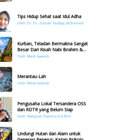
Tips Hidup Sehat saat Idul Adha
Oleh: Dr. Dr. Zuhrah Taufiqa, M.Biomed
Kurban, Teladan Bermakna Sangat
Besar Dari Kisah Nabi Ibrahim &
Nabi Ismail
Oleh: Medi Iswandi
Merantau-Lah
Oleh: Medi Iswandi
Pengusaha Lokal Tersandera OSS
dan RDTR yang Belum Siap
Oleh: Wahyudi Thamrin,S.H.M.H.
Lindungi Hutan dan Alam untuk
Generasi Penerus: Kajian Psikologi