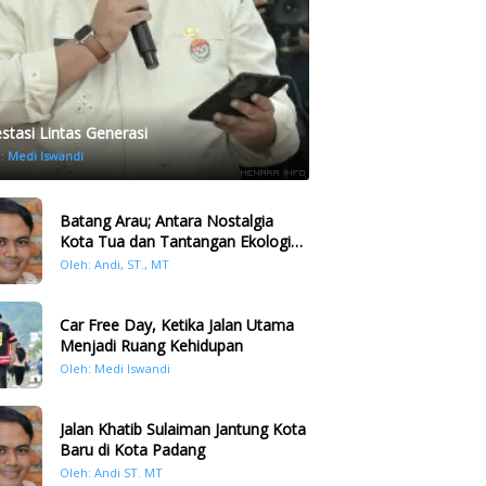
estasi Lintas Generasi
h:
Medi Iswandi
Batang Arau; Antara Nostalgia
Kota Tua dan Tantangan Ekologi
Kawasan
Oleh: Andi, ST., MT
Car Free Day, Ketika Jalan Utama
Menjadi Ruang Kehidupan
Oleh: Medi Iswandi
Jalan Khatib Sulaiman Jantung Kota
Baru di Kota Padang
Oleh: Andi ST. MT