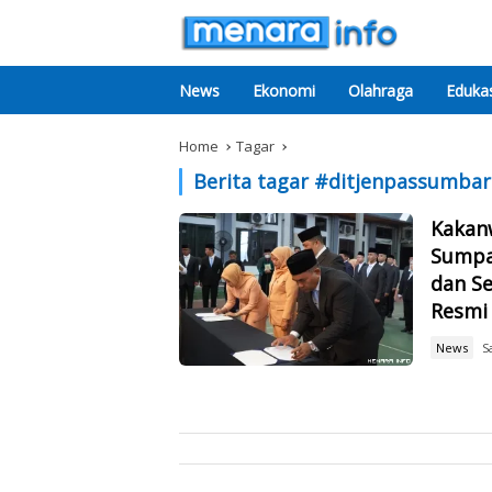
News
Ekonomi
Olahraga
Edukas
Home
Tagar
Berita tagar #
ditjenpassumbar
Kakanw
Sumpah
dan Se
Resmi
News
S