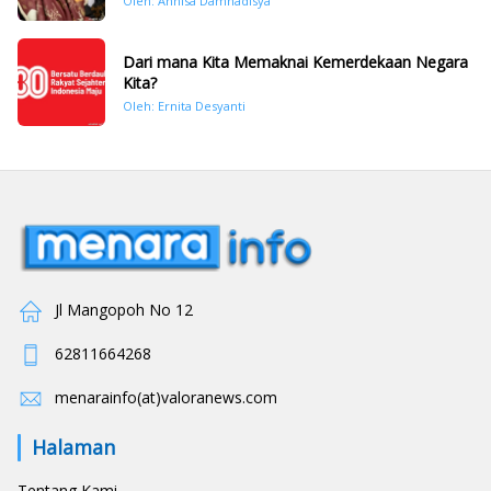
Oleh: Annisa Damhadisya
November 2025
Dari mana Kita Memaknai Kemerdekaan Negara
Kita?
Oleh: Ernita Desyanti
Jl Mangopoh No 12
62811664268
menarainfo(at)valoranews.com
Halaman
Tentang Kami