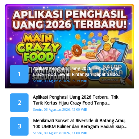
Aplikasi Penghasil Uang 2026 Terbaru! Main
1
Crazy Food Lewati Rintangan Dapat Saldo
Dana
Senin, 03 Agustus 2026, 09:39 WIB
Aplikasi Penghasil Uang 2026 Terbaru, Trik
2
Tarik Kertas Hijau Crazy Food Tanpa
Penggandaan
Senin, 03 Agustus 2026, 12:00 WIB
Menikmati Sunset at Riverside di Batang Arau,
3
100 UMKM Kuliner dan Beragam Hadiah Siap
Memanjakan Warga di Momen HJK Padang
Sabtu, 08 Agustus 2026, 11:00 WIB