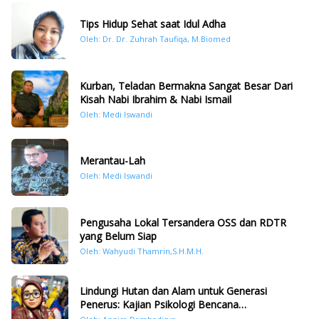
Tips Hidup Sehat saat Idul Adha
Oleh: Dr. Dr. Zuhrah Taufiqa, M.Biomed
Kurban, Teladan Bermakna Sangat Besar Dari
Kisah Nabi Ibrahim & Nabi Ismail
Oleh: Medi Iswandi
Merantau-Lah
Oleh: Medi Iswandi
Pengusaha Lokal Tersandera OSS dan RDTR
yang Belum Siap
Oleh: Wahyudi Thamrin,S.H.M.H.
Lindungi Hutan dan Alam untuk Generasi
Penerus: Kajian Psikologi Bencana
Hidrometeorologi di Sumatera Pasca Tragedi