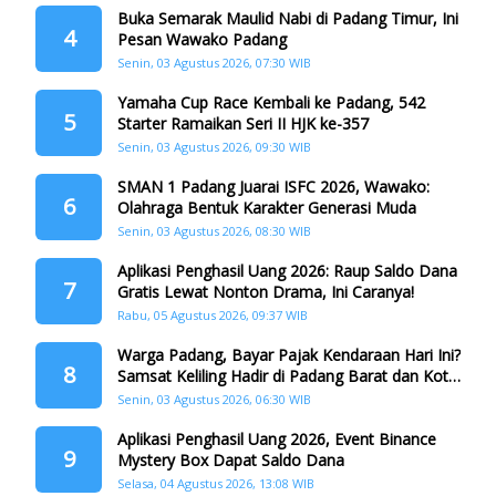
Buka Semarak Maulid Nabi di Padang Timur, Ini
4
Pesan Wawako Padang
Senin, 03 Agustus 2026, 07:30 WIB
Yamaha Cup Race Kembali ke Padang, 542
5
Starter Ramaikan Seri II HJK ke-357
Senin, 03 Agustus 2026, 09:30 WIB
SMAN 1 Padang Juarai ISFC 2026, Wawako:
6
Olahraga Bentuk Karakter Generasi Muda
Senin, 03 Agustus 2026, 08:30 WIB
Aplikasi Penghasil Uang 2026: Raup Saldo Dana
7
Gratis Lewat Nonton Drama, Ini Caranya!
Rabu, 05 Agustus 2026, 09:37 WIB
Warga Padang, Bayar Pajak Kendaraan Hari Ini?
8
Samsat Keliling Hadir di Padang Barat dan Koto
Tangah
Senin, 03 Agustus 2026, 06:30 WIB
Aplikasi Penghasil Uang 2026, Event Binance
9
Mystery Box Dapat Saldo Dana
Selasa, 04 Agustus 2026, 13:08 WIB