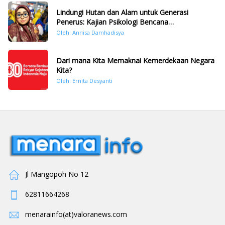
Lindungi Hutan dan Alam untuk Generasi
Penerus: Kajian Psikologi Bencana
Hidrometeorologi di Sumatera Pasca Tragedi
Oleh: Annisa Damhadisya
November 2025
Dari mana Kita Memaknai Kemerdekaan Negara
Kita?
Oleh: Ernita Desyanti
Jl Mangopoh No 12
62811664268
menarainfo(at)valoranews.com