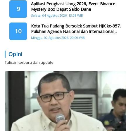
Aplikasi Penghasil Uang 2026, Event Binance
9
Mystery Box Dapat Saldo Dana
Selasa, 04 Agustus 2026, 13:08 WIB
Kota Tua Padang Bersolek Sambut HJK ke-357,
10
Puluhan Agenda Nasional dan Internasional
Siap Digelar
Minggu, 02 Agustus 2026, 20:00 WIB
Opini
Tulisan terbaru dan update