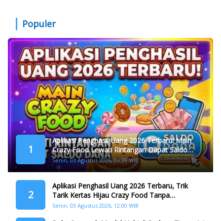
Populer
Aplikasi Penghasil Uang 2026 Terbaru! Main
1
Crazy Food Lewati Rintangan Dapat Saldo
Dana
Senin, 03 Agustus 2026, 09:39 WIB
Aplikasi Penghasil Uang 2026 Terbaru, Trik
2
Tarik Kertas Hijau Crazy Food Tanpa
Penggandaan
Senin, 03 Agustus 2026, 12:00 WIB