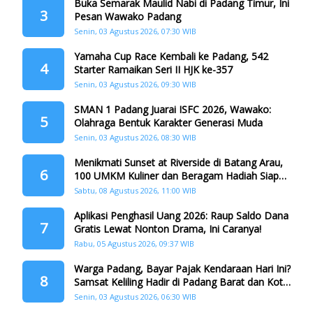
Buka Semarak Maulid Nabi di Padang Timur, Ini
3
Pesan Wawako Padang
Senin, 03 Agustus 2026, 07:30 WIB
Yamaha Cup Race Kembali ke Padang, 542
4
Starter Ramaikan Seri II HJK ke-357
Senin, 03 Agustus 2026, 09:30 WIB
SMAN 1 Padang Juarai ISFC 2026, Wawako:
5
Olahraga Bentuk Karakter Generasi Muda
Senin, 03 Agustus 2026, 08:30 WIB
Menikmati Sunset at Riverside di Batang Arau,
6
100 UMKM Kuliner dan Beragam Hadiah Siap
Memanjakan Warga di Momen HJK Padang
Sabtu, 08 Agustus 2026, 11:00 WIB
Aplikasi Penghasil Uang 2026: Raup Saldo Dana
7
Gratis Lewat Nonton Drama, Ini Caranya!
Rabu, 05 Agustus 2026, 09:37 WIB
Warga Padang, Bayar Pajak Kendaraan Hari Ini?
8
Samsat Keliling Hadir di Padang Barat dan Koto
Tangah
Senin, 03 Agustus 2026, 06:30 WIB