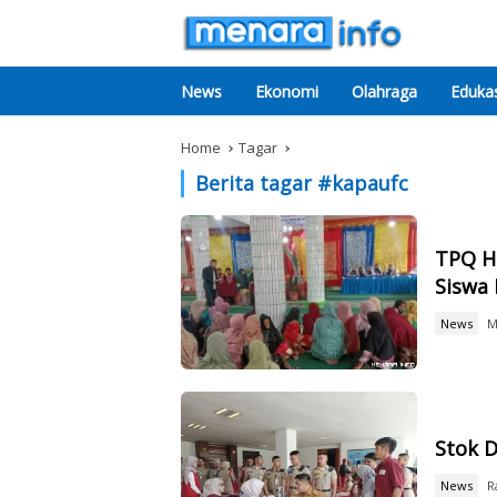
News
Ekonomi
Olahraga
Edukas
Home
Tagar
Berita tagar #
kapaufc
TPQ H
Siswa 
News
M
Stok D
News
R