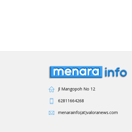
Jl Mangopoh No 12
62811664268
menarainfo(at)valoranews.com