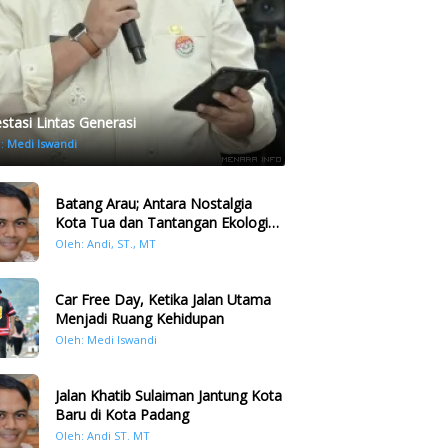
estasi Lintas Generasi
h:
Medi Iswandi
Batang Arau; Antara Nostalgia
Kota Tua dan Tantangan Ekologi
Kawasan
Oleh: Andi, ST., MT
Car Free Day, Ketika Jalan Utama
Menjadi Ruang Kehidupan
Oleh: Medi Iswandi
Jalan Khatib Sulaiman Jantung Kota
Baru di Kota Padang
Oleh: Andi ST. MT