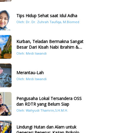
Tips Hidup Sehat saat Idul Adha
Oleh: Dr. Dr. Zuhrah Taufiqa, M.Biomed
Kurban, Teladan Bermakna Sangat
Besar Dari Kisah Nabi Ibrahim &
Nabi Ismail
Oleh: Medi Iswandi
Merantau-Lah
Oleh: Medi Iswandi
Pengusaha Lokal Tersandera OSS
dan RDTR yang Belum Siap
Oleh: Wahyudi Thamrin,S.H.M.H.
Lindungi Hutan dan Alam untuk
Generasi Penerus: Kajian Psikologi