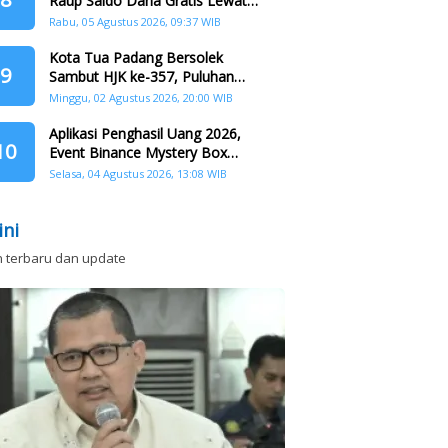
Raup Saldo Dana Gratis Lewat
Nonton Drama, Ini Caranya!
Rabu, 05 Agustus 2026, 09:37 WIB
Kota Tua Padang Bersolek
9
Sambut HJK ke-357, Puluhan
Agenda Nasional dan
Minggu, 02 Agustus 2026, 20:00 WIB
Internasional Siap Digelar
Aplikasi Penghasil Uang 2026,
10
Event Binance Mystery Box
Dapat Saldo Dana
Selasa, 04 Agustus 2026, 13:08 WIB
ini
n terbaru dan update