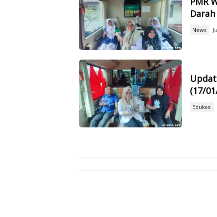
PMR W
Darah
News
J
Update
(17/01
Edukasi