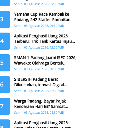
Padang
Senin, 03 Agustus 2026, 07:30 WIB
Yamaha Cup Race Kembali ke
3
Padang, 542 Starter Ramaikan
Seri II HJK ke-357
Senin, 03 Agustus 2026, 09:30 WIB
Aplikasi Penghasil Uang 2026
4
Terbaru, Trik Tarik Kertas Hijau
Crazy Food Tanpa Penggandaan
Senin, 03 Agustus 2026, 12:00 WIB
SMAN 1 Padang Juarai ISFC 2026,
5
Wawako: Olahraga Bentuk
Karakter Generasi Muda
Senin, 03 Agustus 2026, 08:30 WIB
SIBERSIH Padang Barat
6
Diluncurkan, Inovasi Digital
Perkuat Kolaborasi Warga dan
Sabtu, 01 Agustus 2026, 16:00 WIB
Pemerintah Atasi Persampahan
Warga Padang, Bayar Pajak
7
Kendaraan Hari Ini? Samsat
Keliling Hadir di Padang Barat dan
Senin, 03 Agustus 2026, 06:30 WIB
Koto Tangah
Aplikasi Penghasil Uang 2026:
8