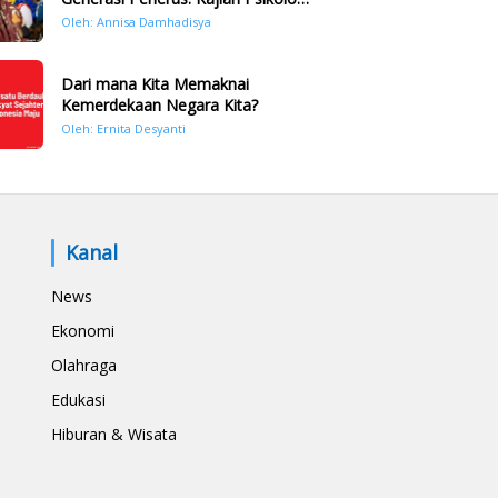
Bencana Hidrometeorologi di
Oleh: Annisa Damhadisya
Sumatera Pasca Tragedi
November 2025
Dari mana Kita Memaknai
Kemerdekaan Negara Kita?
Oleh: Ernita Desyanti
Kanal
News
Ekonomi
Olahraga
Edukasi
Hiburan & Wisata