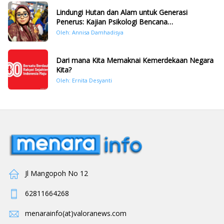
Lindungi Hutan dan Alam untuk Generasi
Penerus: Kajian Psikologi Bencana
Hidrometeorologi di Sumatera Pasca Tragedi
Oleh: Annisa Damhadisya
November 2025
Dari mana Kita Memaknai Kemerdekaan Negara
Kita?
Oleh: Ernita Desyanti
Jl Mangopoh No 12
62811664268
menarainfo(at)valoranews.com