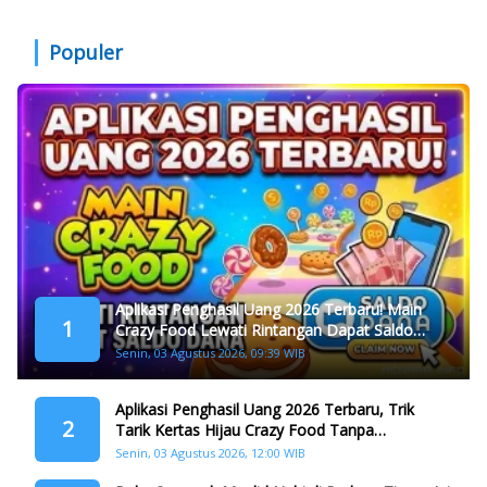
Populer
Aplikasi Penghasil Uang 2026 Terbaru! Main
1
Crazy Food Lewati Rintangan Dapat Saldo
Dana
Senin, 03 Agustus 2026, 09:39 WIB
Aplikasi Penghasil Uang 2026 Terbaru, Trik
2
Tarik Kertas Hijau Crazy Food Tanpa
Penggandaan
Senin, 03 Agustus 2026, 12:00 WIB