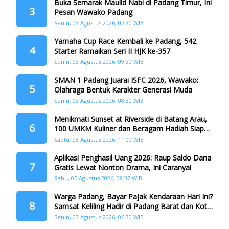
Buka Semarak Maulid Nabi di Padang Timur, Ini
3
Pesan Wawako Padang
Senin, 03 Agustus 2026, 07:30 WIB
Yamaha Cup Race Kembali ke Padang, 542
4
Starter Ramaikan Seri II HJK ke-357
Senin, 03 Agustus 2026, 09:30 WIB
SMAN 1 Padang Juarai ISFC 2026, Wawako:
5
Olahraga Bentuk Karakter Generasi Muda
Senin, 03 Agustus 2026, 08:30 WIB
Menikmati Sunset at Riverside di Batang Arau,
6
100 UMKM Kuliner dan Beragam Hadiah Siap
Memanjakan Warga di Momen HJK Padang
Sabtu, 08 Agustus 2026, 11:00 WIB
Aplikasi Penghasil Uang 2026: Raup Saldo Dana
7
Gratis Lewat Nonton Drama, Ini Caranya!
Rabu, 05 Agustus 2026, 09:37 WIB
Warga Padang, Bayar Pajak Kendaraan Hari Ini?
8
Samsat Keliling Hadir di Padang Barat dan Koto
Tangah
Senin, 03 Agustus 2026, 06:30 WIB