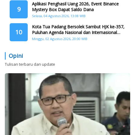
Aplikasi Penghasil Uang 2026, Event Binance
9
Mystery Box Dapat Saldo Dana
Selasa, 04 Agustus 2026, 13:08 WIB
Kota Tua Padang Bersolek Sambut HJK ke-357,
10
Puluhan Agenda Nasional dan Internasional
Siap Digelar
Minggu, 02 Agustus 2026, 20:00 WIB
Opini
Tulisan terbaru dan update