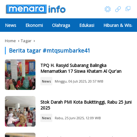
News
Ekonomi
Olahraga
Edukasi
Hiburan & Wisat
Home
Tagar
Berita tagar #
mtqsumbarke41
TPQ H. Rasyid Subarang Balingka
Menamatkan 17 Siswa Khatam Al Qur'an
News
Minggu, 06 Juli 2025, 20:57 WIB
Stok Darah PMI Kota Bukittinggi, Rabu 25 Juni
2025
News
Rabu, 25 Juni 2025, 12:09 WIB