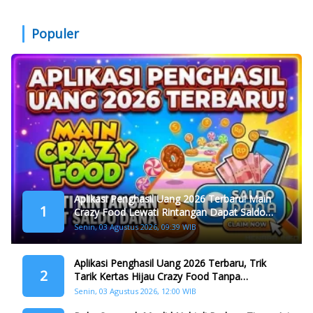
Populer
Aplikasi Penghasil Uang 2026 Terbaru! Main
1
Crazy Food Lewati Rintangan Dapat Saldo
Dana
Senin, 03 Agustus 2026, 09:39 WIB
Aplikasi Penghasil Uang 2026 Terbaru, Trik
2
Tarik Kertas Hijau Crazy Food Tanpa
Penggandaan
Senin, 03 Agustus 2026, 12:00 WIB