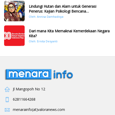
Lindungi Hutan dan Alam untuk Generasi
Penerus: Kajian Psikologi Bencana
Hidrometeorologi di Sumatera Pasca Tragedi
Oleh: Annisa Damhadisya
November 2025
Dari mana Kita Memaknai Kemerdekaan Negara
Kita?
Oleh: Ernita Desyanti
Jl Mangopoh No 12
62811664268
menarainfo(at)valoranews.com