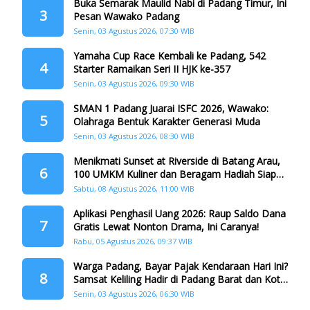
Buka Semarak Maulid Nabi di Padang Timur, Ini
3
Pesan Wawako Padang
Senin, 03 Agustus 2026, 07:30 WIB
Yamaha Cup Race Kembali ke Padang, 542
4
Starter Ramaikan Seri II HJK ke-357
Senin, 03 Agustus 2026, 09:30 WIB
SMAN 1 Padang Juarai ISFC 2026, Wawako:
5
Olahraga Bentuk Karakter Generasi Muda
Senin, 03 Agustus 2026, 08:30 WIB
Menikmati Sunset at Riverside di Batang Arau,
6
100 UMKM Kuliner dan Beragam Hadiah Siap
Memanjakan Warga di Momen HJK Padang
Sabtu, 08 Agustus 2026, 11:00 WIB
Aplikasi Penghasil Uang 2026: Raup Saldo Dana
7
Gratis Lewat Nonton Drama, Ini Caranya!
Rabu, 05 Agustus 2026, 09:37 WIB
Warga Padang, Bayar Pajak Kendaraan Hari Ini?
8
Samsat Keliling Hadir di Padang Barat dan Koto
Tangah
Senin, 03 Agustus 2026, 06:30 WIB