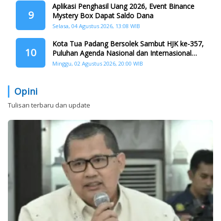
Aplikasi Penghasil Uang 2026, Event Binance
9
Mystery Box Dapat Saldo Dana
Selasa, 04 Agustus 2026, 13:08 WIB
Kota Tua Padang Bersolek Sambut HJK ke-357,
10
Puluhan Agenda Nasional dan Internasional
Siap Digelar
Minggu, 02 Agustus 2026, 20:00 WIB
Opini
Tulisan terbaru dan update