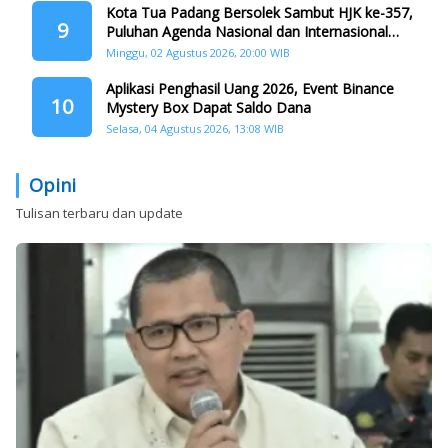
Kota Tua Padang Bersolek Sambut HJK ke-357,
9
Puluhan Agenda Nasional dan Internasional
Siap Digelar
Minggu, 02 Agustus 2026, 20:00 WIB
Aplikasi Penghasil Uang 2026, Event Binance
10
Mystery Box Dapat Saldo Dana
Selasa, 04 Agustus 2026, 13:08 WIB
Opini
Tulisan terbaru dan update