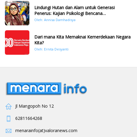
Lindungi Hutan dan Alam untuk Generasi
Penerus: Kajian Psikologi Bencana
Hidrometeorologi di Sumatera Pasca Tragedi
Oleh: Annisa Damhadisya
November 2025
Dari mana Kita Memaknai Kemerdekaan Negara
Kita?
Oleh: Ernita Desyanti
Jl Mangopoh No 12
62811664268
menarainfo(at)valoranews.com