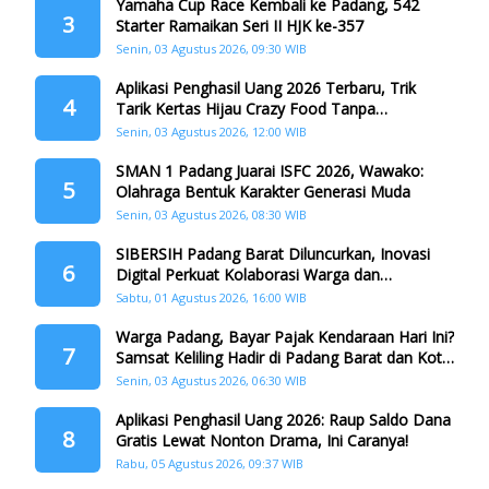
Yamaha Cup Race Kembali ke Padang, 542
3
Starter Ramaikan Seri II HJK ke-357
Senin, 03 Agustus 2026, 09:30 WIB
Aplikasi Penghasil Uang 2026 Terbaru, Trik
4
Tarik Kertas Hijau Crazy Food Tanpa
Penggandaan
Senin, 03 Agustus 2026, 12:00 WIB
SMAN 1 Padang Juarai ISFC 2026, Wawako:
5
Olahraga Bentuk Karakter Generasi Muda
Senin, 03 Agustus 2026, 08:30 WIB
SIBERSIH Padang Barat Diluncurkan, Inovasi
6
Digital Perkuat Kolaborasi Warga dan
Pemerintah Atasi Persampahan
Sabtu, 01 Agustus 2026, 16:00 WIB
Warga Padang, Bayar Pajak Kendaraan Hari Ini?
7
Samsat Keliling Hadir di Padang Barat dan Koto
Tangah
Senin, 03 Agustus 2026, 06:30 WIB
Aplikasi Penghasil Uang 2026: Raup Saldo Dana
8
Gratis Lewat Nonton Drama, Ini Caranya!
Rabu, 05 Agustus 2026, 09:37 WIB