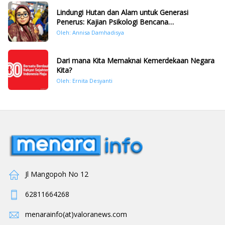
Lindungi Hutan dan Alam untuk Generasi
Penerus: Kajian Psikologi Bencana
Hidrometeorologi di Sumatera Pasca Tragedi
Oleh: Annisa Damhadisya
November 2025
Dari mana Kita Memaknai Kemerdekaan Negara
Kita?
Oleh: Ernita Desyanti
Jl Mangopoh No 12
62811664268
menarainfo(at)valoranews.com