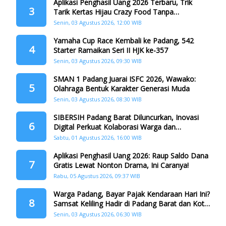
Aplikasi Penghasil Uang 2026 Terbaru, Trik
3
Tarik Kertas Hijau Crazy Food Tanpa
Penggandaan
Senin, 03 Agustus 2026, 12:00 WIB
Yamaha Cup Race Kembali ke Padang, 542
4
Starter Ramaikan Seri II HJK ke-357
Senin, 03 Agustus 2026, 09:30 WIB
SMAN 1 Padang Juarai ISFC 2026, Wawako:
5
Olahraga Bentuk Karakter Generasi Muda
Senin, 03 Agustus 2026, 08:30 WIB
SIBERSIH Padang Barat Diluncurkan, Inovasi
6
Digital Perkuat Kolaborasi Warga dan
Pemerintah Atasi Persampahan
Sabtu, 01 Agustus 2026, 16:00 WIB
Aplikasi Penghasil Uang 2026: Raup Saldo Dana
7
Gratis Lewat Nonton Drama, Ini Caranya!
Rabu, 05 Agustus 2026, 09:37 WIB
Warga Padang, Bayar Pajak Kendaraan Hari Ini?
8
Samsat Keliling Hadir di Padang Barat dan Koto
Tangah
Senin, 03 Agustus 2026, 06:30 WIB