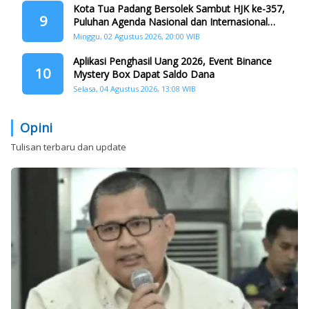
Kota Tua Padang Bersolek Sambut HJK ke-357,
9
Puluhan Agenda Nasional dan Internasional
Siap Digelar
Minggu, 02 Agustus 2026, 20:00 WIB
Aplikasi Penghasil Uang 2026, Event Binance
10
Mystery Box Dapat Saldo Dana
Selasa, 04 Agustus 2026, 13:08 WIB
Opini
Tulisan terbaru dan update