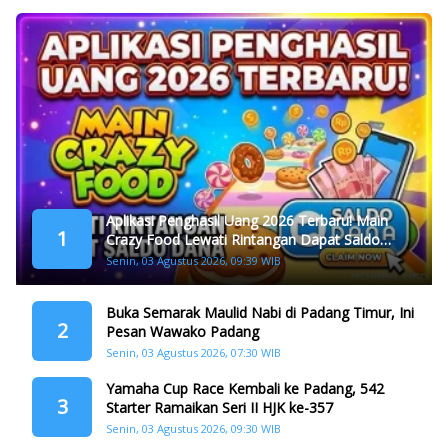
Aplikasi Penghasil Uang 2026 Terbaru! Main
1
Crazy Food Lewati Rintangan Dapat Saldo
Dana
Senin, 03 Agustus 2026, 09:39 WIB
Buka Semarak Maulid Nabi di Padang Timur, Ini
2
Pesan Wawako Padang
Senin, 03 Agustus 2026, 07:30 WIB
Yamaha Cup Race Kembali ke Padang, 542
3
Starter Ramaikan Seri II HJK ke-357
Senin, 03 Agustus 2026, 09:30 WIB