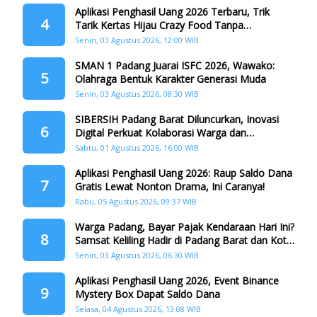
Aplikasi Penghasil Uang 2026 Terbaru, Trik
4
Tarik Kertas Hijau Crazy Food Tanpa
Penggandaan
Senin, 03 Agustus 2026, 12:00 WIB
SMAN 1 Padang Juarai ISFC 2026, Wawako:
5
Olahraga Bentuk Karakter Generasi Muda
Senin, 03 Agustus 2026, 08:30 WIB
SIBERSIH Padang Barat Diluncurkan, Inovasi
6
Digital Perkuat Kolaborasi Warga dan
Pemerintah Atasi Persampahan
Sabtu, 01 Agustus 2026, 16:00 WIB
Aplikasi Penghasil Uang 2026: Raup Saldo Dana
7
Gratis Lewat Nonton Drama, Ini Caranya!
Rabu, 05 Agustus 2026, 09:37 WIB
Warga Padang, Bayar Pajak Kendaraan Hari Ini?
8
Samsat Keliling Hadir di Padang Barat dan Koto
Tangah
Senin, 03 Agustus 2026, 06:30 WIB
Aplikasi Penghasil Uang 2026, Event Binance
9
Mystery Box Dapat Saldo Dana
Selasa, 04 Agustus 2026, 13:08 WIB