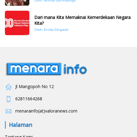
Oleh: Annisa Damhadisya
November 2025
Dari mana Kita Memaknai Kemerdekaan Negara
Kita?
Oleh: Ernita Desyanti
Jl Mangopoh No 12
62811664268
menarainfo(at)valoranews.com
Halaman
Tentang Kami