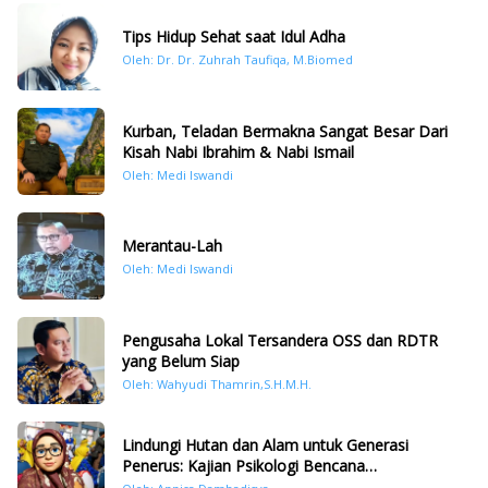
Tips Hidup Sehat saat Idul Adha
Oleh: Dr. Dr. Zuhrah Taufiqa, M.Biomed
Kurban, Teladan Bermakna Sangat Besar Dari
Kisah Nabi Ibrahim & Nabi Ismail
Oleh: Medi Iswandi
Merantau-Lah
Oleh: Medi Iswandi
Pengusaha Lokal Tersandera OSS dan RDTR
yang Belum Siap
Oleh: Wahyudi Thamrin,S.H.M.H.
Lindungi Hutan dan Alam untuk Generasi
Penerus: Kajian Psikologi Bencana
Hidrometeorologi di Sumatera Pasca Tragedi