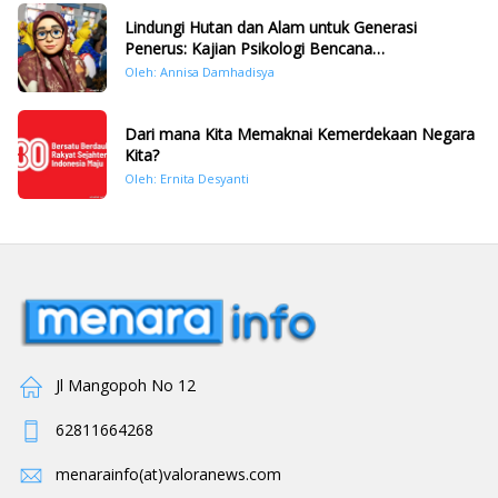
Lindungi Hutan dan Alam untuk Generasi
Penerus: Kajian Psikologi Bencana
Hidrometeorologi di Sumatera Pasca Tragedi
Oleh: Annisa Damhadisya
November 2025
Dari mana Kita Memaknai Kemerdekaan Negara
Kita?
Oleh: Ernita Desyanti
Jl Mangopoh No 12
62811664268
menarainfo(at)valoranews.com