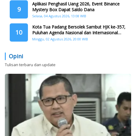
Aplikasi Penghasil Uang 2026, Event Binance
9
Mystery Box Dapat Saldo Dana
Selasa, 04 Agustus 2026, 13:08 WIB
Kota Tua Padang Bersolek Sambut HJK ke-357,
10
Puluhan Agenda Nasional dan Internasional
Siap Digelar
Minggu, 02 Agustus 2026, 20:00 WIB
Opini
Tulisan terbaru dan update