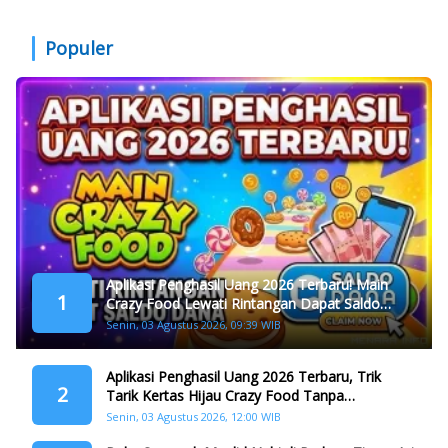
Populer
Aplikasi Penghasil Uang 2026 Terbaru! Main
1
Crazy Food Lewati Rintangan Dapat Saldo
Dana
Senin, 03 Agustus 2026, 09:39 WIB
Aplikasi Penghasil Uang 2026 Terbaru, Trik
2
Tarik Kertas Hijau Crazy Food Tanpa
Penggandaan
Senin, 03 Agustus 2026, 12:00 WIB