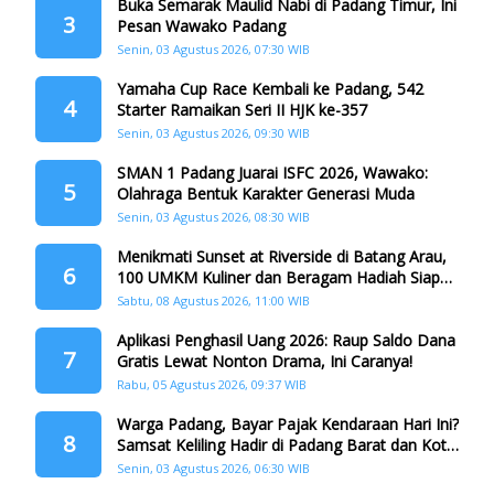
Buka Semarak Maulid Nabi di Padang Timur, Ini
3
Pesan Wawako Padang
Senin, 03 Agustus 2026, 07:30 WIB
Yamaha Cup Race Kembali ke Padang, 542
4
Starter Ramaikan Seri II HJK ke-357
Senin, 03 Agustus 2026, 09:30 WIB
SMAN 1 Padang Juarai ISFC 2026, Wawako:
5
Olahraga Bentuk Karakter Generasi Muda
Senin, 03 Agustus 2026, 08:30 WIB
Menikmati Sunset at Riverside di Batang Arau,
6
100 UMKM Kuliner dan Beragam Hadiah Siap
Memanjakan Warga di Momen HJK Padang
Sabtu, 08 Agustus 2026, 11:00 WIB
Aplikasi Penghasil Uang 2026: Raup Saldo Dana
7
Gratis Lewat Nonton Drama, Ini Caranya!
Rabu, 05 Agustus 2026, 09:37 WIB
Warga Padang, Bayar Pajak Kendaraan Hari Ini?
8
Samsat Keliling Hadir di Padang Barat dan Koto
Tangah
Senin, 03 Agustus 2026, 06:30 WIB