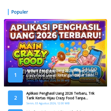
Populer
Aplikasi Penghasil Uang 2026 Terbaru! Main
1
Crazy Food Lewati Rintangan Dapat Saldo
Dana
Senin, 03 Agustus 2026, 09:39 WIB
Aplikasi Penghasil Uang 2026 Terbaru, Trik
2
Tarik Kertas Hijau Crazy Food Tanpa
Penggandaan
Senin, 03 Agustus 2026, 12:00 WIB