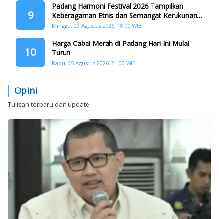
Padang Harmoni Festival 2026 Tampilkan
9
Keberagaman Etnis dan Semangat Kerukunan
di HJK ke-357
Minggu, 09 Agustus 2026, 18:00 WIB
Harga Cabai Merah di Padang Hari Ini Mulai
10
Turun
Rabu, 05 Agustus 2026, 21:00 WIB
Opini
Tulisan terbaru dan update