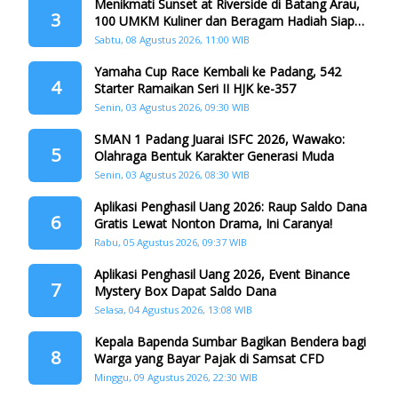
Menikmati Sunset at Riverside di Batang Arau,
3
100 UMKM Kuliner dan Beragam Hadiah Siap
Memanjakan Warga di Momen HJK Padang
Sabtu, 08 Agustus 2026, 11:00 WIB
Yamaha Cup Race Kembali ke Padang, 542
4
Starter Ramaikan Seri II HJK ke-357
Senin, 03 Agustus 2026, 09:30 WIB
SMAN 1 Padang Juarai ISFC 2026, Wawako:
5
Olahraga Bentuk Karakter Generasi Muda
Senin, 03 Agustus 2026, 08:30 WIB
Aplikasi Penghasil Uang 2026: Raup Saldo Dana
6
Gratis Lewat Nonton Drama, Ini Caranya!
Rabu, 05 Agustus 2026, 09:37 WIB
Aplikasi Penghasil Uang 2026, Event Binance
7
Mystery Box Dapat Saldo Dana
Selasa, 04 Agustus 2026, 13:08 WIB
Kepala Bapenda Sumbar Bagikan Bendera bagi
8
Warga yang Bayar Pajak di Samsat CFD
Minggu, 09 Agustus 2026, 22:30 WIB