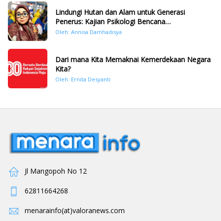
Lindungi Hutan dan Alam untuk Generasi
Penerus: Kajian Psikologi Bencana
Hidrometeorologi di Sumatera Pasca Tragedi
Oleh: Annisa Damhadisya
November 2025
Dari mana Kita Memaknai Kemerdekaan Negara
Kita?
Oleh: Ernita Desyanti
Jl Mangopoh No 12
62811664268
menarainfo(at)valoranews.com