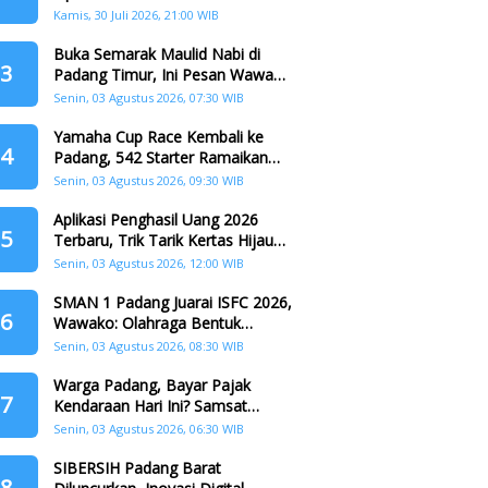
dr. Ulya Uti Fasrini Raih Gelar
Kamis, 30 Juli 2026, 21:00 WIB
Doktor
Buka Semarak Maulid Nabi di
3
Padang Timur, Ini Pesan Wawako
Padang
Senin, 03 Agustus 2026, 07:30 WIB
Yamaha Cup Race Kembali ke
4
Padang, 542 Starter Ramaikan
Seri II HJK ke-357
Senin, 03 Agustus 2026, 09:30 WIB
Aplikasi Penghasil Uang 2026
5
Terbaru, Trik Tarik Kertas Hijau
Crazy Food Tanpa Penggandaan
Senin, 03 Agustus 2026, 12:00 WIB
SMAN 1 Padang Juarai ISFC 2026,
6
Wawako: Olahraga Bentuk
Karakter Generasi Muda
Senin, 03 Agustus 2026, 08:30 WIB
Warga Padang, Bayar Pajak
7
Kendaraan Hari Ini? Samsat
Keliling Hadir di Padang Barat dan
Senin, 03 Agustus 2026, 06:30 WIB
Koto Tangah
SIBERSIH Padang Barat
8