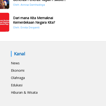
Bencana Hidrometeorologi di
Oleh: Annisa Damhadisya
Sumatera Pasca Tragedi
November 2025
Dari mana Kita Memaknai
Kemerdekaan Negara Kita?
Oleh: Ernita Desyanti
Kanal
News
Ekonomi
Olahraga
Edukasi
Hiburan & Wisata