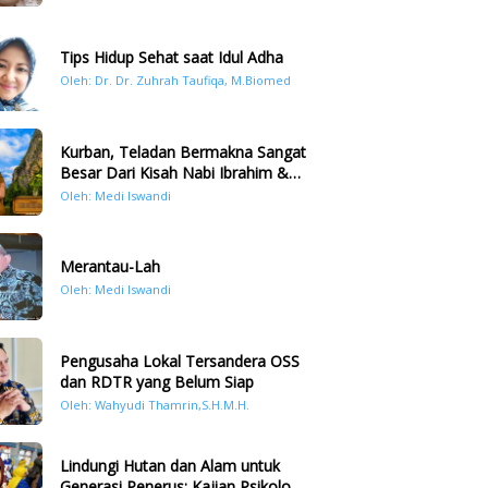
Tips Hidup Sehat saat Idul Adha
Oleh: Dr. Dr. Zuhrah Taufiqa, M.Biomed
Kurban, Teladan Bermakna Sangat
Besar Dari Kisah Nabi Ibrahim &
Nabi Ismail
Oleh: Medi Iswandi
Merantau-Lah
Oleh: Medi Iswandi
Pengusaha Lokal Tersandera OSS
dan RDTR yang Belum Siap
Oleh: Wahyudi Thamrin,S.H.M.H.
Lindungi Hutan dan Alam untuk
Generasi Penerus: Kajian Psikologi