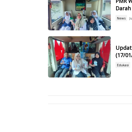
PMR W
Darah
News
J
Update
(17/01
Edukasi