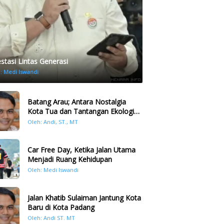
estasi Lintas Generasi
h:
Medi Iswandi
Batang Arau; Antara Nostalgia
Kota Tua dan Tantangan Ekologi
Kawasan
Oleh: Andi, ST., MT
Car Free Day, Ketika Jalan Utama
Menjadi Ruang Kehidupan
Oleh: Medi Iswandi
Jalan Khatib Sulaiman Jantung Kota
Baru di Kota Padang
Oleh: Andi ST. MT