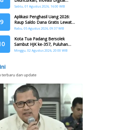
Diluncurkan, Inovasi Digital
Perkuat Kolaborasi Warga dan
Sabtu, 01 Agustus 2026, 16:00 WIB
Pemerintah Atasi Persampahan
Aplikasi Penghasil Uang 2026:
9
Raup Saldo Dana Gratis Lewat
Nonton Drama, Ini Caranya!
Rabu, 05 Agustus 2026, 09:37 WIB
Kota Tua Padang Bersolek
10
Sambut HJK ke-357, Puluhan
Agenda Nasional dan
Minggu, 02 Agustus 2026, 20:00 WIB
Internasional Siap Digelar
ini
n terbaru dan update