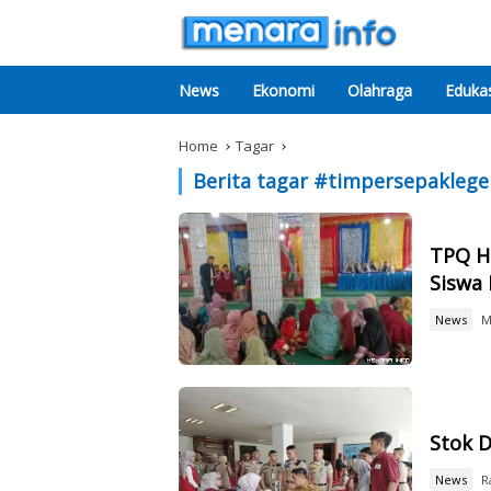
News
Ekonomi
Olahraga
Edukas
Home
Tagar
Berita tagar #
timpersepakleg
TPQ H
Siswa 
News
M
Stok D
News
R