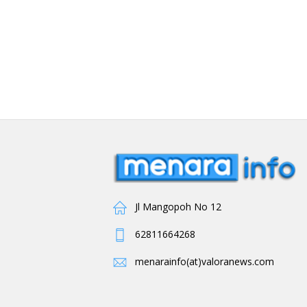
Jl Mangopoh No 12
62811664268
menarainfo(at)valoranews.com