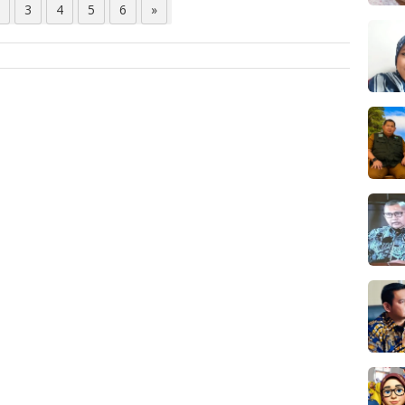
3
4
5
6
»