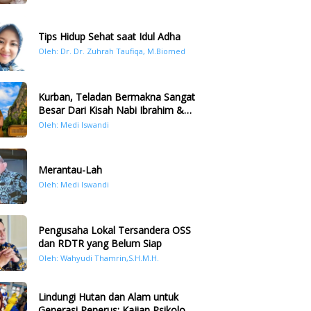
Tips Hidup Sehat saat Idul Adha
Oleh: Dr. Dr. Zuhrah Taufiqa, M.Biomed
Kurban, Teladan Bermakna Sangat
Besar Dari Kisah Nabi Ibrahim &
Nabi Ismail
Oleh: Medi Iswandi
Merantau-Lah
Oleh: Medi Iswandi
Pengusaha Lokal Tersandera OSS
dan RDTR yang Belum Siap
Oleh: Wahyudi Thamrin,S.H.M.H.
Lindungi Hutan dan Alam untuk
Generasi Penerus: Kajian Psikologi