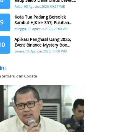
Raup Saldo Dana Gratis Lewat
Nonton Drama, Ini Caranya!
Rabu, 05 Agustus 2026, 09:37 WIB
Kota Tua Padang Bersolek
9
Sambut HJK ke-357, Puluhan
Agenda Nasional dan
Minggu, 02 Agustus 2026, 20:00 WIB
Internasional Siap Digelar
Aplikasi Penghasil Uang 2026,
10
Event Binance Mystery Box
Dapat Saldo Dana
Selasa, 04 Agustus 2026, 13:08 WIB
ini
n terbaru dan update