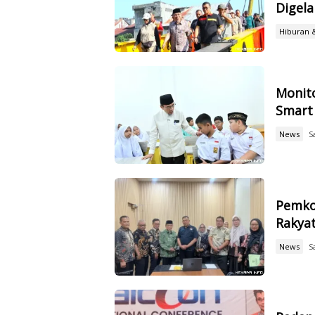
Digela
Hiburan 
Monit
Smart 
News
S
Pemko
Rakya
News
S