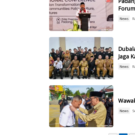
Padang
Forum
News
R
Dubal
Jaga 
News
R
Wawak
News
S