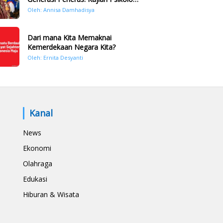
Bencana Hidrometeorologi di
Oleh: Annisa Damhadisya
Sumatera Pasca Tragedi
November 2025
Dari mana Kita Memaknai
Kemerdekaan Negara Kita?
Oleh: Ernita Desyanti
Kanal
News
Ekonomi
Olahraga
Edukasi
Hiburan & Wisata