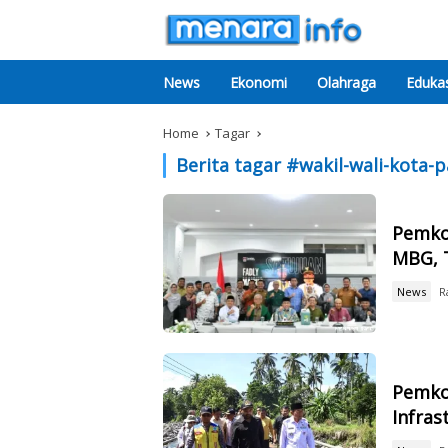
News
Ekonomi
Olahraga
Edukas
Home
Tagar
Berita tagar #
wakil-wali-kota-
Pemko
MBG, 
News
R
Pemko
Infras