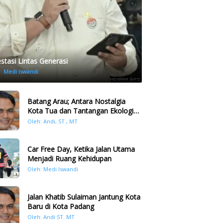
estasi Lintas Generasi
h:
Medi Iswandi
Batang Arau; Antara Nostalgia
Kota Tua dan Tantangan Ekologi
Kawasan
Oleh: Andi, ST., MT
Car Free Day, Ketika Jalan Utama
Menjadi Ruang Kehidupan
Oleh: Medi Iswandi
Jalan Khatib Sulaiman Jantung Kota
Baru di Kota Padang
Oleh: Andi ST. MT