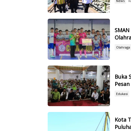
News
R
SMAN 1
Olahr
Olahraga
Buka S
Pesan
Edukasi
Kota T
Puluha