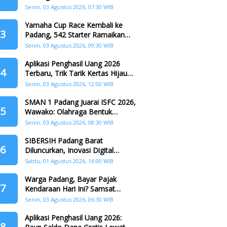
Padang
Senin, 03 Agustus 2026, 07:30 WIB
Yamaha Cup Race Kembali ke
3
Padang, 542 Starter Ramaikan
Seri II HJK ke-357
Senin, 03 Agustus 2026, 09:30 WIB
Aplikasi Penghasil Uang 2026
4
Terbaru, Trik Tarik Kertas Hijau
Crazy Food Tanpa Penggandaan
Senin, 03 Agustus 2026, 12:00 WIB
SMAN 1 Padang Juarai ISFC 2026,
5
Wawako: Olahraga Bentuk
Karakter Generasi Muda
Senin, 03 Agustus 2026, 08:30 WIB
SIBERSIH Padang Barat
6
Diluncurkan, Inovasi Digital
Perkuat Kolaborasi Warga dan
Sabtu, 01 Agustus 2026, 16:00 WIB
Pemerintah Atasi Persampahan
Warga Padang, Bayar Pajak
7
Kendaraan Hari Ini? Samsat
Keliling Hadir di Padang Barat dan
Senin, 03 Agustus 2026, 06:30 WIB
Koto Tangah
Aplikasi Penghasil Uang 2026:
8