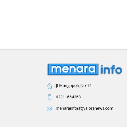
Jl Mangopoh No 12
62811664268
menarainfo(at)valoranews.com