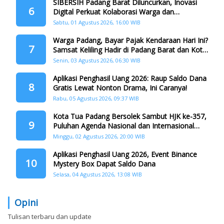
SIBERSIH Padang Barat Diluncurkan, Inovasi
6
Digital Perkuat Kolaborasi Warga dan
Pemerintah Atasi Persampahan
Sabtu, 01 Agustus 2026, 16:00 WIB
Warga Padang, Bayar Pajak Kendaraan Hari Ini?
7
Samsat Keliling Hadir di Padang Barat dan Koto
Tangah
Senin, 03 Agustus 2026, 06:30 WIB
Aplikasi Penghasil Uang 2026: Raup Saldo Dana
8
Gratis Lewat Nonton Drama, Ini Caranya!
Rabu, 05 Agustus 2026, 09:37 WIB
Kota Tua Padang Bersolek Sambut HJK ke-357,
9
Puluhan Agenda Nasional dan Internasional
Siap Digelar
Minggu, 02 Agustus 2026, 20:00 WIB
Aplikasi Penghasil Uang 2026, Event Binance
10
Mystery Box Dapat Saldo Dana
Selasa, 04 Agustus 2026, 13:08 WIB
Opini
Tulisan terbaru dan update