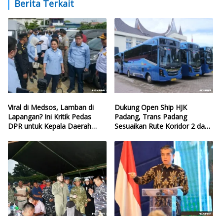
Berita Terkait
Viral di Medsos, Lamban di
Dukung Open Ship HJK
Lapangan? Ini Kritik Pedas
Padang, Trans Padang
DPR untuk Kepala Daerah
Sesuaikan Rute Koridor 2 dan
yang Lalai Eksekusi Anggaran
4
Bencana