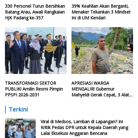
330 Personel Turun Bersihkan
39% Keahlian Akan Berganti,
Batang Arau, Awali Rangkaian
Menaker Tekankan 3 Mindset
HJK Padang ke-357
Ini di UM Kendari
TRANSFORMASI SEKTOR
APRESIASI WARGA
PUBLIK! Amilin Resmi Pimpin
MENGALIR! Gubernur
PPSPI 2026-2031
Mahyeldi Gerak Cepat, 3 Alat
Berat Perbaiki Tanggul Batang
Guo
Terkini
Viral di Medsos, Lamban di Lapangan? Ini
Kritik Pedas DPR untuk Kepala Daerah yang
Lalai Eksekusi Anggaran Bencana