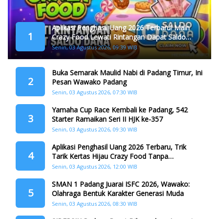
Aplikasi Penghasil Uang 2026 Terbaru! Main
1
Crazy Food Lewati Rintangan Dapat Saldo
Dana
Senin, 03 Agustus 2026, 09:39 WIB
Buka Semarak Maulid Nabi di Padang Timur, Ini
2
Pesan Wawako Padang
Senin, 03 Agustus 2026, 07:30 WIB
Yamaha Cup Race Kembali ke Padang, 542
3
Starter Ramaikan Seri II HJK ke-357
Senin, 03 Agustus 2026, 09:30 WIB
Aplikasi Penghasil Uang 2026 Terbaru, Trik
4
Tarik Kertas Hijau Crazy Food Tanpa
Penggandaan
Senin, 03 Agustus 2026, 12:00 WIB
SMAN 1 Padang Juarai ISFC 2026, Wawako:
5
Olahraga Bentuk Karakter Generasi Muda
Senin, 03 Agustus 2026, 08:30 WIB