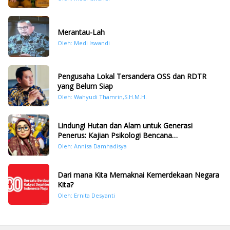
Merantau-Lah
Oleh: Medi Iswandi
Pengusaha Lokal Tersandera OSS dan RDTR
yang Belum Siap
Oleh: Wahyudi Thamrin,S.H.M.H.
Lindungi Hutan dan Alam untuk Generasi
Penerus: Kajian Psikologi Bencana
Hidrometeorologi di Sumatera Pasca Tragedi
Oleh: Annisa Damhadisya
November 2025
Dari mana Kita Memaknai Kemerdekaan Negara
Kita?
Oleh: Ernita Desyanti