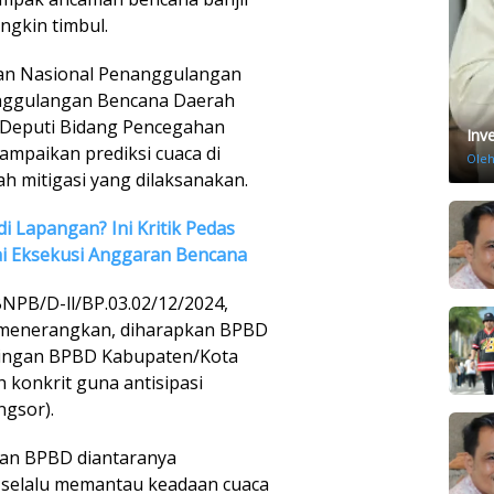
ngkin timbul.
adan Nasional Penanggulangan
nggulangan Bencana Daerah
, Deputi Bidang Pencegahan
Inv
ampaikan prediksi cuaca di
Ole
h mitigasi yang dilaksanakan.
di Lapangan? Ini Kritik Pedas
ai Eksekusi Anggaran Bencana
NPB/D-ll/BP.03.02/12/2024,
a menerangkan, diharapkan BPBD
pingan BPBD Kabupaten/Kota
konkrit guna antisipasi
ngsor).
kan BPBD diantaranya
, selalu memantau keadaan cuaca