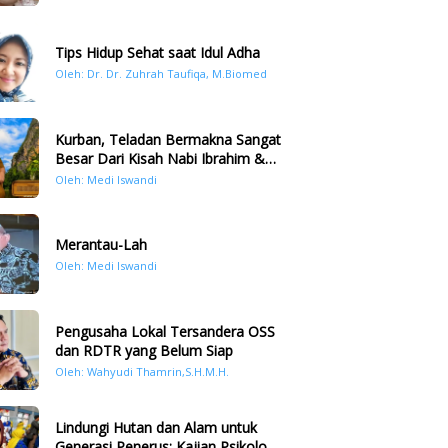
Tips Hidup Sehat saat Idul Adha
Oleh: Dr. Dr. Zuhrah Taufiqa, M.Biomed
Kurban, Teladan Bermakna Sangat
Besar Dari Kisah Nabi Ibrahim &
Nabi Ismail
Oleh: Medi Iswandi
Merantau-Lah
Oleh: Medi Iswandi
Pengusaha Lokal Tersandera OSS
dan RDTR yang Belum Siap
Oleh: Wahyudi Thamrin,S.H.M.H.
Lindungi Hutan dan Alam untuk
Generasi Penerus: Kajian Psikologi