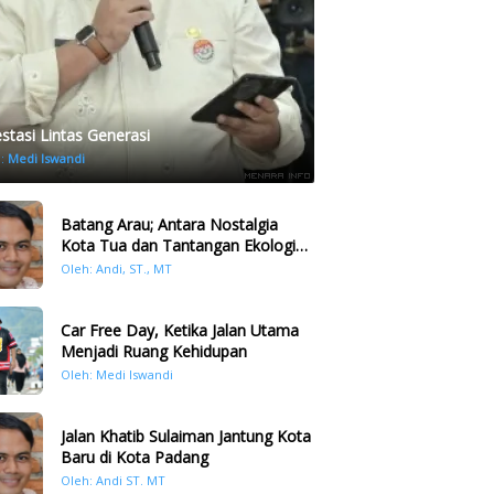
estasi Lintas Generasi
h:
Medi Iswandi
Batang Arau; Antara Nostalgia
Kota Tua dan Tantangan Ekologi
Kawasan
Oleh: Andi, ST., MT
Car Free Day, Ketika Jalan Utama
Menjadi Ruang Kehidupan
Oleh: Medi Iswandi
Jalan Khatib Sulaiman Jantung Kota
Baru di Kota Padang
Oleh: Andi ST. MT