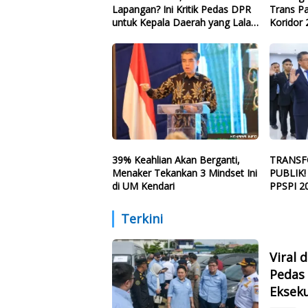
Lapangan? Ini Kritik Pedas DPR
Trans P
untuk Kepala Daerah yang Lalai
Koridor 
Eksekusi Anggaran Bencana
39% Keahlian Akan Berganti,
TRANSF
Menaker Tekankan 3 Mindset Ini
PUBLIK!
di UM Kendari
PPSPI 2
Terkini
Viral 
Pedas 
Eksek