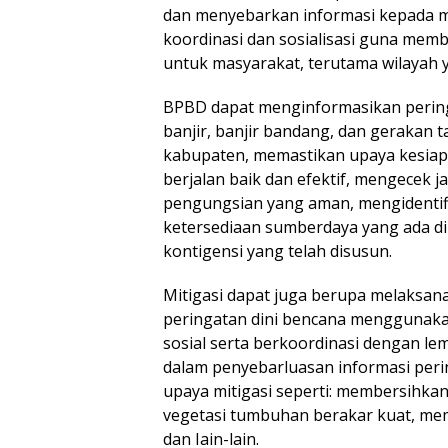
dan menyebarkan informasi kepada m
koordinasi dan sosialisasi guna memb
untuk masyarakat, terutama wilayah 
BPBD dapat menginformasikan pering
banjir, banjir bandang, dan gerakan t
kabupaten, memastikan upaya kesiaps
berjalan baik dan efektif, mengecek j
pengungsian yang aman, mengidentif
ketersediaan sumberdaya yang ada d
kontigensi yang telah disusun.
Mitigasi dapat juga berupa melaksana
peringatan dini bencana menggunaka
sosial serta berkoordinasi dengan l
dalam penyebarluasan informasi peri
upaya mitigasi seperti: membersihkan 
vegetasi tumbuhan berakar kuat, me
dan Iain-lain.