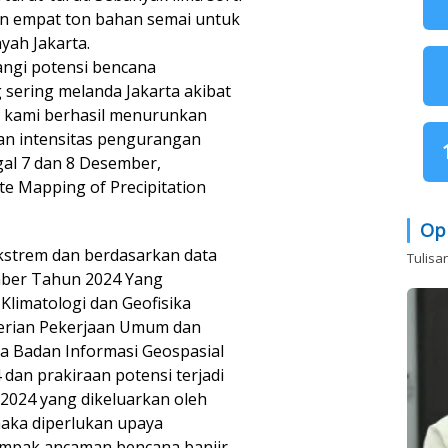
 empat ton bahan semai untuk
yah Jakarta.
angi potensi bencana
g sering melanda Jakarta akibat
a, kami berhasil menurunkan
gan intensitas pengurangan
al 7 dan 8 Desember,
ite Mapping of Precipitation
Op
ekstrem dan berdasarkan data
Tulisa
ember Tahun 2024 Yang
Klimatologi dan Geofisika
erian Pekerjaan Umum dan
 Badan Informasi Geospasial
dan prakiraan potensi terjadi
2024 yang dikeluarkan oleh
aka diperlukan upaya
ampak ancaman bencana banjir