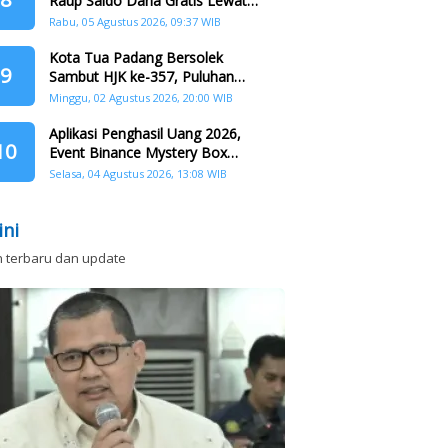
Raup Saldo Dana Gratis Lewat
Nonton Drama, Ini Caranya!
Rabu, 05 Agustus 2026, 09:37 WIB
Kota Tua Padang Bersolek
9
Sambut HJK ke-357, Puluhan
Agenda Nasional dan
Minggu, 02 Agustus 2026, 20:00 WIB
Internasional Siap Digelar
Aplikasi Penghasil Uang 2026,
10
Event Binance Mystery Box
Dapat Saldo Dana
Selasa, 04 Agustus 2026, 13:08 WIB
ini
n terbaru dan update