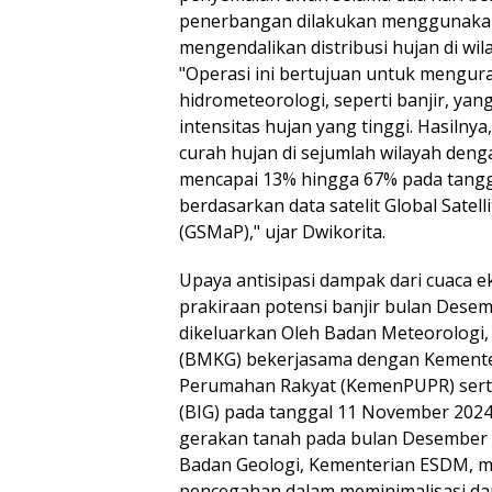
penerbangan dilakukan menggunakan
mengendalikan distribusi hujan di wila
"Operasi ini bertujuan untuk mengur
hidrometeorologi, seperti banjir, yan
intensitas hujan yang tinggi. Hasilny
curah hujan di sejumlah wilayah den
mencapai 13% hingga 67% pada tangg
berdasarkan data satelit Global Satell
(GSMaP)," ujar Dwikorita.
Upaya antisipasi dampak dari cuaca 
prakiraan potensi banjir bulan Des
dikeluarkan Oleh Badan Meteorologi, 
(BMKG) bekerjasama dengan Kement
Perumahan Rakyat (KemenPUPR) serta
(BIG) pada tanggal 11 November 2024 
gerakan tanah pada bulan Desember 
Badan Geologi, Kementerian ESDM, m
pencegahan dalam meminimalisasi d