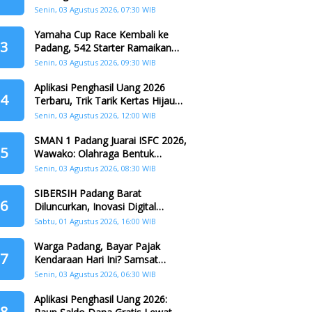
Padang
Senin, 03 Agustus 2026, 07:30 WIB
Yamaha Cup Race Kembali ke
3
Padang, 542 Starter Ramaikan
Seri II HJK ke-357
Senin, 03 Agustus 2026, 09:30 WIB
Aplikasi Penghasil Uang 2026
4
Terbaru, Trik Tarik Kertas Hijau
Crazy Food Tanpa Penggandaan
Senin, 03 Agustus 2026, 12:00 WIB
SMAN 1 Padang Juarai ISFC 2026,
5
Wawako: Olahraga Bentuk
Karakter Generasi Muda
Senin, 03 Agustus 2026, 08:30 WIB
SIBERSIH Padang Barat
6
Diluncurkan, Inovasi Digital
Perkuat Kolaborasi Warga dan
Sabtu, 01 Agustus 2026, 16:00 WIB
Pemerintah Atasi Persampahan
Warga Padang, Bayar Pajak
7
Kendaraan Hari Ini? Samsat
Keliling Hadir di Padang Barat dan
Senin, 03 Agustus 2026, 06:30 WIB
Koto Tangah
Aplikasi Penghasil Uang 2026:
8