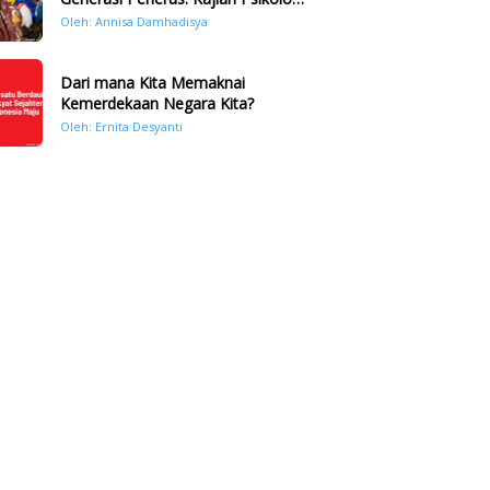
Bencana Hidrometeorologi di
Oleh: Annisa Damhadisya
Sumatera Pasca Tragedi
November 2025
Dari mana Kita Memaknai
Kemerdekaan Negara Kita?
Oleh: Ernita Desyanti