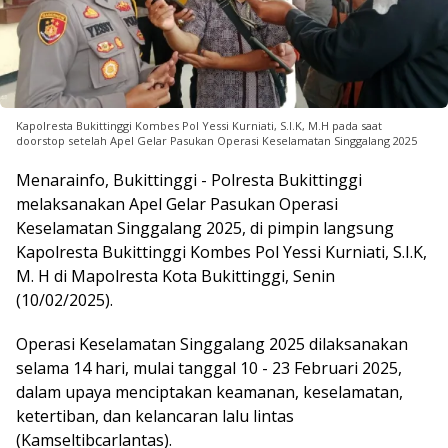
Kapolresta Bukittinggi Kombes Pol Yessi Kurniati, S.I.K, M.H pada saat
doorstop setelah Apel Gelar Pasukan Operasi Keselamatan Singgalang 2025
Menarainfo, Bukittinggi - Polresta Bukittinggi
melaksanakan Apel Gelar Pasukan Operasi
Keselamatan Singgalang 2025, di pimpin langsung
Kapolresta Bukittinggi Kombes Pol Yessi Kurniati, S.I.K,
M. H di Mapolresta Kota Bukittinggi, Senin
(10/02/2025).
Operasi Keselamatan Singgalang 2025 dilaksanakan
selama 14 hari, mulai tanggal 10 - 23 Februari 2025,
dalam upaya menciptakan keamanan, keselamatan,
ketertiban, dan kelancaran lalu lintas
(Kamseltibcarlantas).