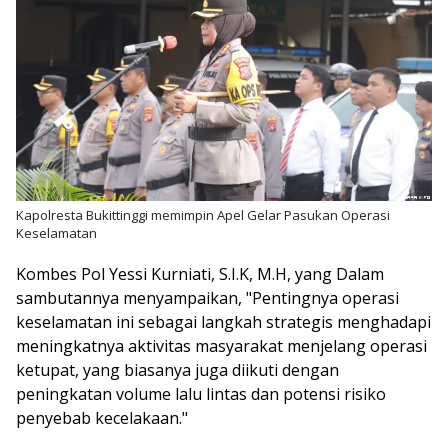
Kapolresta Bukittinggi memimpin Apel Gelar Pasukan Operasi
Keselamatan
Kombes Pol Yessi Kurniati, S.I.K, M.H, yang Dalam
sambutannya menyampaikan, "Pentingnya operasi
keselamatan ini sebagai langkah strategis menghadapi
meningkatnya aktivitas masyarakat menjelang operasi
ketupat, yang biasanya juga diikuti dengan
peningkatan volume lalu lintas dan potensi risiko
penyebab kecelakaan."