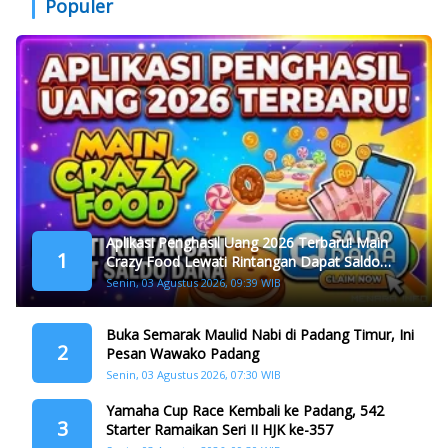
Populer
Aplikasi Penghasil Uang 2026 Terbaru! Main
1
Crazy Food Lewati Rintangan Dapat Saldo
Dana
Senin, 03 Agustus 2026, 09:39 WIB
Buka Semarak Maulid Nabi di Padang Timur, Ini
2
Pesan Wawako Padang
Senin, 03 Agustus 2026, 07:30 WIB
Yamaha Cup Race Kembali ke Padang, 542
3
Starter Ramaikan Seri II HJK ke-357