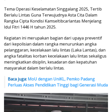
Tema Operasi Keselamatan Singgalang 2025, Tertib
Berlalu Lintas Guna Terwujudnya Asta Cita Dalam
Rangka Cipta Kondisi Kamseltibcarlantas Menjelang
Idul Fitri 1446 H tahun 2025.
Kegiatan ini merupakan bagian dari upaya preventif
dari kepolisian dalam rangka menurunkan angka
pelanggaran, kecelakaan lalu lintas (Laka Lantas), dan
angka fatalitas korban kecelakaan lalu lintas sekaligus
meningkatkan disiplin, kesadaran dan kepatuhan
masyarakat dalam berlalu lintas.
Baca juga:
MoU dengan UniKL, Pemko Padang
Perluas Akses Pendidikan Tinggi bagi Generasi Muda