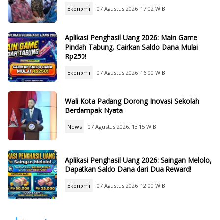
Ekonomi
07 Agustus 2026, 17:02 WIB
Aplikasi Penghasil Uang 2026: Main Game
Pindah Tabung, Cairkan Saldo Dana Mulai
Rp250!
Ekonomi
07 Agustus 2026, 16:00 WIB
Wali Kota Padang Dorong Inovasi Sekolah
Berdampak Nyata
News
07 Agustus 2026, 13:15 WIB
Aplikasi Penghasil Uang 2026: Saingan Melolo,
Dapatkan Saldo Dana dari Dua Reward!
Ekonomi
07 Agustus 2026, 12:00 WIB