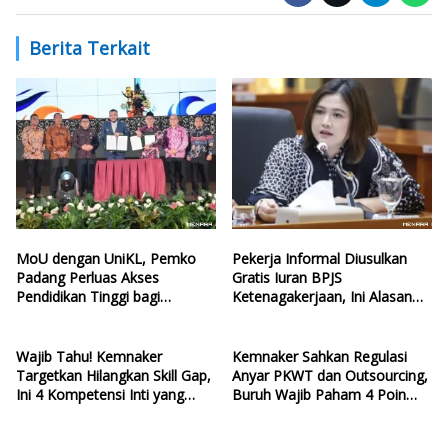
Berita Terkait
MoU dengan UniKL, Pemko
Pekerja Informal Diusulkan
Padang Perluas Akses
Gratis Iuran BPJS
Pendidikan Tinggi bagi
Ketenagakerjaan, Ini Alasan
Generasi Muda
Politisi PDIP
Wajib Tahu! Kemnaker
Kemnaker Sahkan Regulasi
Targetkan Hilangkan Skill Gap,
Anyar PKWT dan Outsourcing,
Ini 4 Kompetensi Inti yang
Buruh Wajib Paham 4 Poin
Harus Dikuasai Lulusan Baru
Krusial Ini