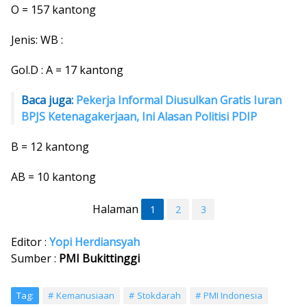
O = 157 kantong
Jenis: WB :
Gol.D : A = 17 kantong
Baca juga:
Pekerja Informal Diusulkan Gratis Iuran
BPJS Ketenagakerjaan, Ini Alasan Politisi PDIP
B = 12 kantong
AB = 10 kantong
Halaman
1
2
3
Editor :
Yopi Herdiansyah
Sumber :
PMI Bukittinggi
Tag:
Kemanusiaan
Stokdarah
PMI Indonesia