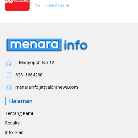
Oleh: Ernita Desyanti
Jl Mangopoh No 12
62811664268
menarainfo(at)valoranews.com
Halaman
Tentang Kami
Redaksi
Info Iklan