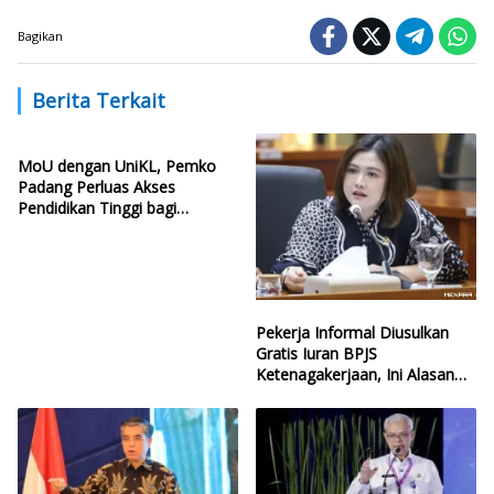
Bagikan
Berita Terkait
MoU dengan UniKL, Pemko
Padang Perluas Akses
Pendidikan Tinggi bagi
Generasi Muda
Pekerja Informal Diusulkan
Gratis Iuran BPJS
Ketenagakerjaan, Ini Alasan
Politisi PDIP