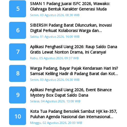
SMAN 1 Padang Juarai ISFC 2026, Wawako:
5
Olahraga Bentuk Karakter Generasi Muda
Senin, 03 Agustus 2026, 08:30 WIB
SIBERSIH Padang Barat Diluncurkan, Inovasi
6
Digital Perkuat Kolaborasi Warga dan
Pemerintah Atasi Persampahan
Sabtu, 01 Agustus 2026, 16:00 WIB
Aplikasi Penghasil Uang 2026: Raup Saldo Dana
7
Gratis Lewat Nonton Drama, Ini Caranya!
Rabu, 05 Agustus 2026, 09:37 WIB
Warga Padang, Bayar Pajak Kendaraan Hari Ini?
8
Samsat Keliling Hadir di Padang Barat dan Koto
Tangah
Senin, 03 Agustus 2026, 06:30 WIB
Aplikasi Penghasil Uang 2026, Event Binance
9
Mystery Box Dapat Saldo Dana
Selasa, 04 Agustus 2026, 13:08 WIB
Kota Tua Padang Bersolek Sambut HJK ke-357,
10
Puluhan Agenda Nasional dan Internasional
Siap Digelar
Minggu, 02 Agustus 2026, 20:00 WIB