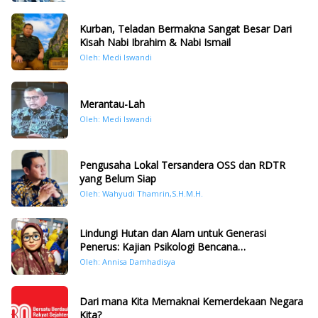
Kurban, Teladan Bermakna Sangat Besar Dari
Kisah Nabi Ibrahim & Nabi Ismail
Oleh: Medi Iswandi
Merantau-Lah
Oleh: Medi Iswandi
Pengusaha Lokal Tersandera OSS dan RDTR
yang Belum Siap
Oleh: Wahyudi Thamrin,S.H.M.H.
Lindungi Hutan dan Alam untuk Generasi
Penerus: Kajian Psikologi Bencana
Hidrometeorologi di Sumatera Pasca Tragedi
Oleh: Annisa Damhadisya
November 2025
Dari mana Kita Memaknai Kemerdekaan Negara
Kita?