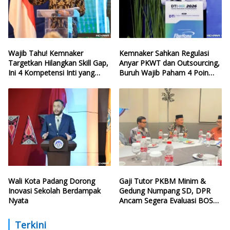
Wajib Tahu! Kemnaker
Kemnaker Sahkan Regulasi
Targetkan Hilangkan Skill Gap,
Anyar PKWT dan Outsourcing,
Ini 4 Kompetensi Inti yang
Buruh Wajib Paham 4 Poin
Harus Dikuasai Lulusan Baru
Krusial Ini
Wali Kota Padang Dorong
Gaji Tutor PKBM Minim &
Inovasi Sekolah Berdampak
Gedung Numpang SD, DPR
Nyata
Ancam Segera Evaluasi BOSP
dan Infrastruktur
Terkini