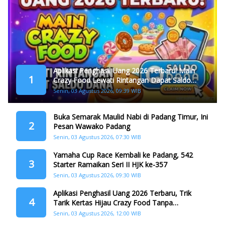
Aplikasi Penghasil Uang 2026 Terbaru! Main
1
Crazy Food Lewati Rintangan Dapat Saldo
Dana
Senin, 03 Agustus 2026, 09:39 WIB
Buka Semarak Maulid Nabi di Padang Timur, Ini
2
Pesan Wawako Padang
Senin, 03 Agustus 2026, 07:30 WIB
Yamaha Cup Race Kembali ke Padang, 542
3
Starter Ramaikan Seri II HJK ke-357
Senin, 03 Agustus 2026, 09:30 WIB
Aplikasi Penghasil Uang 2026 Terbaru, Trik
4
Tarik Kertas Hijau Crazy Food Tanpa
Penggandaan
Senin, 03 Agustus 2026, 12:00 WIB