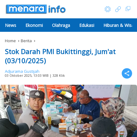
News
Ekonomi
Olahraga
Edukasi
Hiburan & Wisat
Home
Berita
Stok Darah PMI Bukittinggi, Jum'at
(03/10/2025)
Adjurama Gustijah
03 Oktober 2025, 13:03 WIB
| 328 Klik