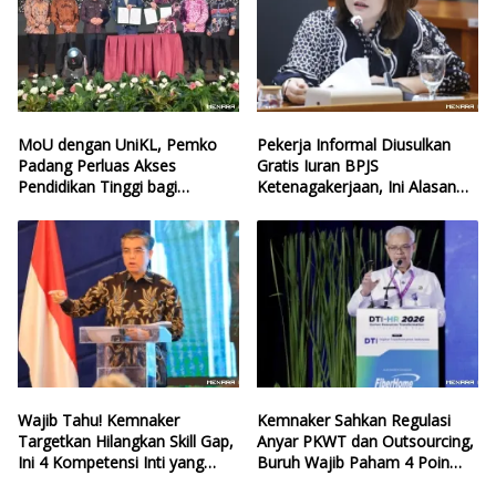
MoU dengan UniKL, Pemko
Pekerja Informal Diusulkan
Padang Perluas Akses
Gratis Iuran BPJS
Pendidikan Tinggi bagi
Ketenagakerjaan, Ini Alasan
Generasi Muda
Politisi PDIP
Wajib Tahu! Kemnaker
Kemnaker Sahkan Regulasi
Targetkan Hilangkan Skill Gap,
Anyar PKWT dan Outsourcing,
Ini 4 Kompetensi Inti yang
Buruh Wajib Paham 4 Poin
Harus Dikuasai Lulusan Baru
Krusial Ini