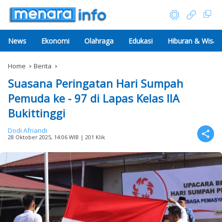
News
Ekonomi
Olahraga
Edukasi
Hiburan & Wisat
Home
Berita
Suasana Peringatan Hari Sumpah
Pemuda ke - 97 di Lapas Kelas IIA
Bukittinggi
Dodi Afriandi
28 Oktober 2025, 14:06 WIB
| 201 Klik