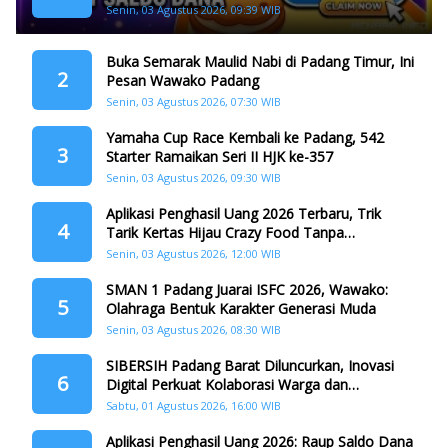
Dana
Senin, 03 Agustus 2026, 09:39 WIB
Buka Semarak Maulid Nabi di Padang Timur, Ini
2
Pesan Wawako Padang
Senin, 03 Agustus 2026, 07:30 WIB
Yamaha Cup Race Kembali ke Padang, 542
3
Starter Ramaikan Seri II HJK ke-357
Senin, 03 Agustus 2026, 09:30 WIB
Aplikasi Penghasil Uang 2026 Terbaru, Trik
4
Tarik Kertas Hijau Crazy Food Tanpa
Penggandaan
Senin, 03 Agustus 2026, 12:00 WIB
SMAN 1 Padang Juarai ISFC 2026, Wawako:
5
Olahraga Bentuk Karakter Generasi Muda
Senin, 03 Agustus 2026, 08:30 WIB
SIBERSIH Padang Barat Diluncurkan, Inovasi
6
Digital Perkuat Kolaborasi Warga dan
Pemerintah Atasi Persampahan
Sabtu, 01 Agustus 2026, 16:00 WIB
Aplikasi Penghasil Uang 2026: Raup Saldo Dana