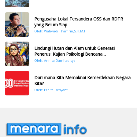
Pengusaha Lokal Tersandera OSS dan RDTR
yang Belum Siap
Oleh: Wahyudi Thamrin,S.H.M.H.
Lindungi Hutan dan Alam untuk Generasi
Penerus: Kajian Psikologi Bencana
Hidrometeorologi di Sumatera Pasca Tragedi
Oleh: Annisa Damhadisya
November 2025
Dari mana Kita Memaknai Kemerdekaan Negara
Kita?
Oleh: Ernita Desyanti