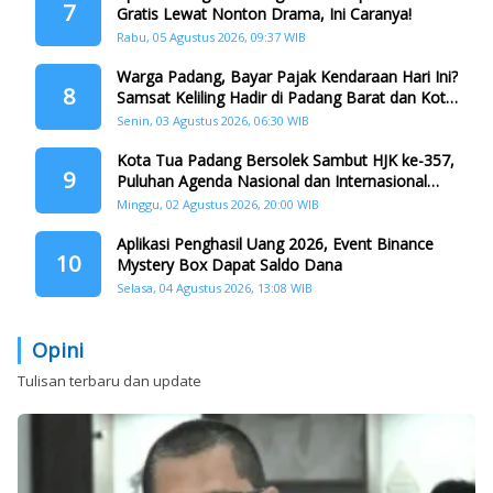
7
Gratis Lewat Nonton Drama, Ini Caranya!
Rabu, 05 Agustus 2026, 09:37 WIB
Warga Padang, Bayar Pajak Kendaraan Hari Ini?
8
Samsat Keliling Hadir di Padang Barat dan Koto
Tangah
Senin, 03 Agustus 2026, 06:30 WIB
Kota Tua Padang Bersolek Sambut HJK ke-357,
9
Puluhan Agenda Nasional dan Internasional
Siap Digelar
Minggu, 02 Agustus 2026, 20:00 WIB
Aplikasi Penghasil Uang 2026, Event Binance
10
Mystery Box Dapat Saldo Dana
Selasa, 04 Agustus 2026, 13:08 WIB
Opini
Tulisan terbaru dan update