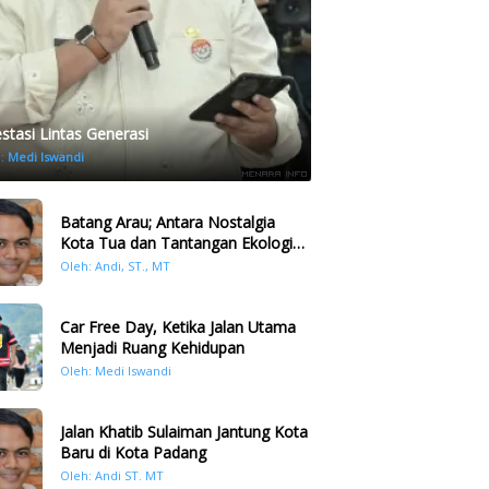
estasi Lintas Generasi
h:
Medi Iswandi
Batang Arau; Antara Nostalgia
Kota Tua dan Tantangan Ekologi
Kawasan
Oleh: Andi, ST., MT
Car Free Day, Ketika Jalan Utama
Menjadi Ruang Kehidupan
Oleh: Medi Iswandi
Jalan Khatib Sulaiman Jantung Kota
Baru di Kota Padang
Oleh: Andi ST. MT