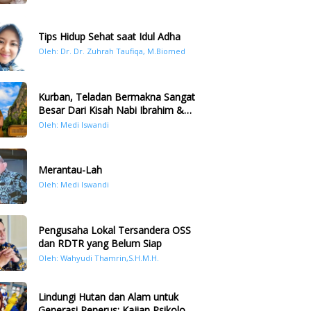
Tips Hidup Sehat saat Idul Adha
Oleh: Dr. Dr. Zuhrah Taufiqa, M.Biomed
Kurban, Teladan Bermakna Sangat
Besar Dari Kisah Nabi Ibrahim &
Nabi Ismail
Oleh: Medi Iswandi
Merantau-Lah
Oleh: Medi Iswandi
Pengusaha Lokal Tersandera OSS
dan RDTR yang Belum Siap
Oleh: Wahyudi Thamrin,S.H.M.H.
Lindungi Hutan dan Alam untuk
Generasi Penerus: Kajian Psikologi