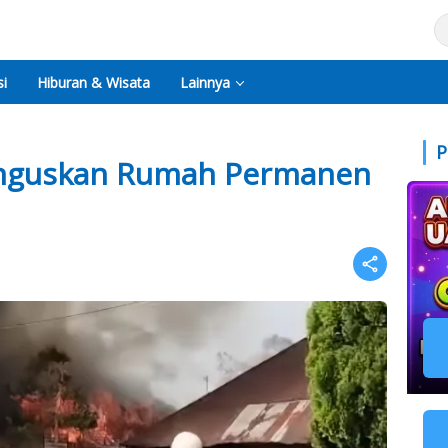
i
Hiburan & Wisata
Lainnya
P
nguskan Rumah Permanen