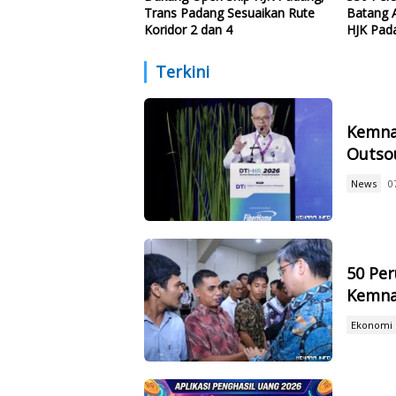
Trans Padang Sesuaikan Rute
Batang A
Koridor 2 dan 4
HJK Pad
Terkini
Kemna
Outsou
News
0
50 Per
Kemnak
Ekonomi