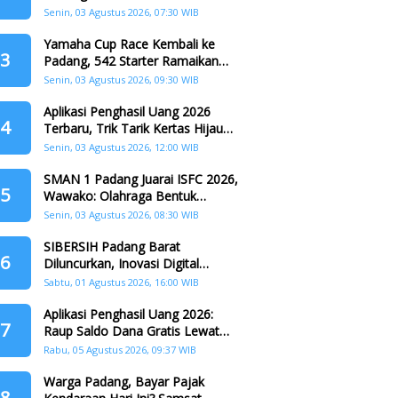
Padang
Senin, 03 Agustus 2026, 07:30 WIB
Yamaha Cup Race Kembali ke
3
Padang, 542 Starter Ramaikan
Seri II HJK ke-357
Senin, 03 Agustus 2026, 09:30 WIB
Aplikasi Penghasil Uang 2026
4
Terbaru, Trik Tarik Kertas Hijau
Crazy Food Tanpa Penggandaan
Senin, 03 Agustus 2026, 12:00 WIB
SMAN 1 Padang Juarai ISFC 2026,
5
Wawako: Olahraga Bentuk
Karakter Generasi Muda
Senin, 03 Agustus 2026, 08:30 WIB
SIBERSIH Padang Barat
6
Diluncurkan, Inovasi Digital
Perkuat Kolaborasi Warga dan
Sabtu, 01 Agustus 2026, 16:00 WIB
Pemerintah Atasi Persampahan
Aplikasi Penghasil Uang 2026:
7
Raup Saldo Dana Gratis Lewat
Nonton Drama, Ini Caranya!
Rabu, 05 Agustus 2026, 09:37 WIB
Warga Padang, Bayar Pajak
8