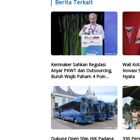
Berita Terkait
Kemnaker Sahkan Regulasi
Wali Ko
Anyar PKWT dan Outsourcing,
Inovasi
Buruh Wajib Paham 4 Poin
Nyata
Krusial Ini
Dukung Open Ship HJK Padang,
330 Per