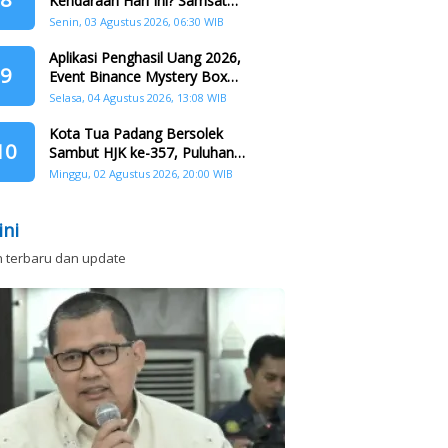
Kendaraan Hari Ini? Samsat
Keliling Hadir di Padang Barat dan
Senin, 03 Agustus 2026, 06:30 WIB
Koto Tangah
Aplikasi Penghasil Uang 2026,
9
Event Binance Mystery Box
Dapat Saldo Dana
Selasa, 04 Agustus 2026, 13:08 WIB
Kota Tua Padang Bersolek
10
Sambut HJK ke-357, Puluhan
Agenda Nasional dan
Minggu, 02 Agustus 2026, 20:00 WIB
Internasional Siap Digelar
ini
n terbaru dan update