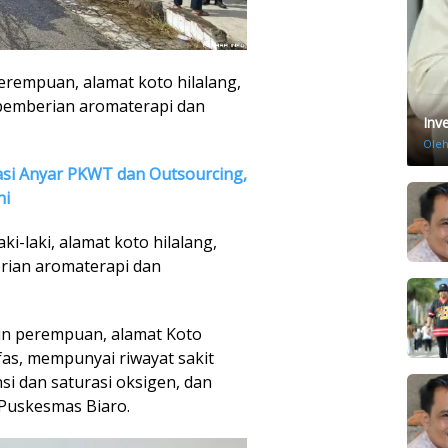
perempuan, alamat koto hilalang,
pemberian aromaterapi dan
Inv
Ole
si Anyar PKWT dan Outsourcing,
ni
aki-laki, alamat koto hilalang,
rian aromaterapi dan
min perempuan, alamat Koto
fas, mempunyai riwayat sakit
i dan saturasi oksigen, dan
 Puskesmas Biaro.