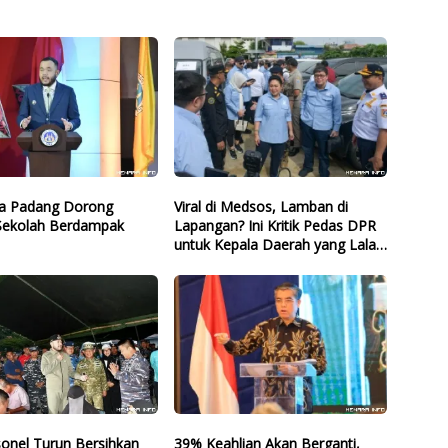
ta Padang Dorong
Viral di Medsos, Lamban di
 Sekolah Berdampak
Lapangan? Ini Kritik Pedas DPR
untuk Kepala Daerah yang Lalai
Eksekusi Anggaran Bencana
sonel Turun Bersihkan
39% Keahlian Akan Berganti,