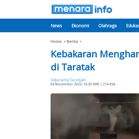
News
Ekonomi
Olahraga
Edukas
Home
Berita
Kebakaran Mengha
di Taratak
Adjurama Gustijah
06 November 2025, 16:20 WIB
| 214 Klik