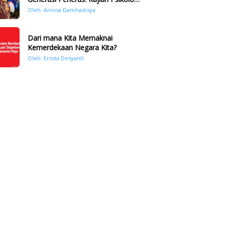
Bencana Hidrometeorologi di
Oleh: Annisa Damhadisya
Sumatera Pasca Tragedi
November 2025
Dari mana Kita Memaknai
Kemerdekaan Negara Kita?
Oleh: Ernita Desyanti