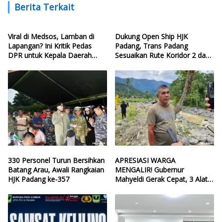
Berita Terkait
Viral di Medsos, Lamban di
Dukung Open Ship HJK
Lapangan? Ini Kritik Pedas
Padang, Trans Padang
DPR untuk Kepala Daerah
Sesuaikan Rute Koridor 2 dan
yang Lalai Eksekusi Anggaran
4
Bencana
330 Personel Turun Bersihkan
APRESIASI WARGA
Batang Arau, Awali Rangkaian
MENGALIR! Gubernur
HJK Padang ke-357
Mahyeldi Gerak Cepat, 3 Alat
Berat Perbaiki Tanggul Batang
Guo