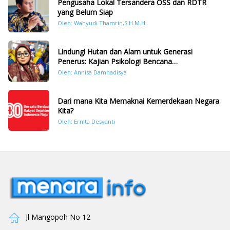
Pengusaha Lokal Tersandera OSS dan RDTR
yang Belum Siap
Oleh: Wahyudi Thamrin,S.H.M.H.
Lindungi Hutan dan Alam untuk Generasi
Penerus: Kajian Psikologi Bencana
Hidrometeorologi di Sumatera Pasca Tragedi
Oleh: Annisa Damhadisya
November 2025
Dari mana Kita Memaknai Kemerdekaan Negara
Kita?
Oleh: Ernita Desyanti
Jl Mangopoh No 12