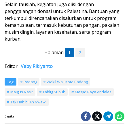
Selain tausiah, kegiatan juga diisi dengan
penggalangan donasi untuk Palestina. Bantuan yang
terkumpul direncanakan disalurkan untuk program
kemanusiaan, termasuk kebutuhan pangan, pakaian
musim dingin, layanan kesehatan, serta program
kurban.
Halaman
1
2
Editor :
Veby Rikiyanto
Tag:
Padang
Wakil Wali Kota Padang
Maigus Nasir
Tablig Subuh
Masjid Raya Andalas
Tgk Habibi An Nwawi
Bagikan