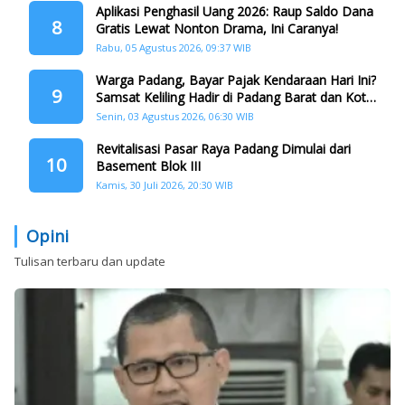
Aplikasi Penghasil Uang 2026: Raup Saldo Dana
8
Gratis Lewat Nonton Drama, Ini Caranya!
Rabu, 05 Agustus 2026, 09:37 WIB
Warga Padang, Bayar Pajak Kendaraan Hari Ini?
9
Samsat Keliling Hadir di Padang Barat dan Koto
Tangah
Senin, 03 Agustus 2026, 06:30 WIB
Revitalisasi Pasar Raya Padang Dimulai dari
10
Basement Blok III
Kamis, 30 Juli 2026, 20:30 WIB
Opini
Tulisan terbaru dan update