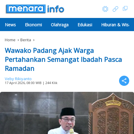
News
Ekonomi
Olahraga
Edukasi
Hiburan & Wisat
Home
Berita
Wawako Padang Ajak Warga
Pertahankan Semangat Ibadah Pasca
Ramadan
Veby Rikiyanto
17 April 2026, 08:00 WIB
| 244 Klik