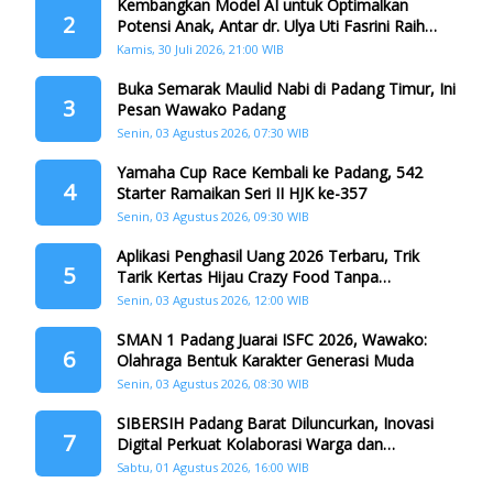
Kembangkan Model AI untuk Optimalkan
2
Potensi Anak, Antar dr. Ulya Uti Fasrini Raih
Gelar Doktor
Kamis, 30 Juli 2026, 21:00 WIB
Buka Semarak Maulid Nabi di Padang Timur, Ini
3
Pesan Wawako Padang
Senin, 03 Agustus 2026, 07:30 WIB
Yamaha Cup Race Kembali ke Padang, 542
4
Starter Ramaikan Seri II HJK ke-357
Senin, 03 Agustus 2026, 09:30 WIB
Aplikasi Penghasil Uang 2026 Terbaru, Trik
5
Tarik Kertas Hijau Crazy Food Tanpa
Penggandaan
Senin, 03 Agustus 2026, 12:00 WIB
SMAN 1 Padang Juarai ISFC 2026, Wawako:
6
Olahraga Bentuk Karakter Generasi Muda
Senin, 03 Agustus 2026, 08:30 WIB
SIBERSIH Padang Barat Diluncurkan, Inovasi
7
Digital Perkuat Kolaborasi Warga dan
Pemerintah Atasi Persampahan
Sabtu, 01 Agustus 2026, 16:00 WIB