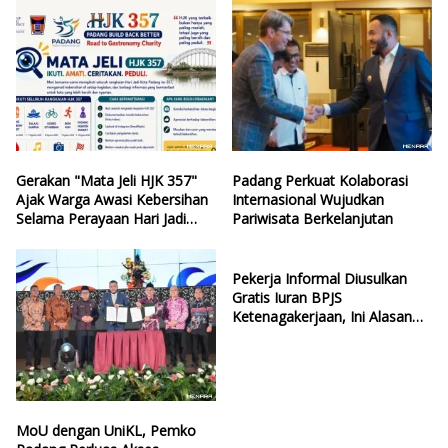
Gerakan "Mata Jeli HJK 357"
Padang Perkuat Kolaborasi
Ajak Warga Awasi Kebersihan
Internasional Wujudkan
Selama Perayaan Hari Jadi
Pariwisata Berkelanjutan
Kota Padang
Pekerja Informal Diusulkan
Gratis Iuran BPJS
Ketenagakerjaan, Ini Alasan
Politisi PDIP
MoU dengan UniKL, Pemko