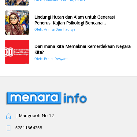
Lindungi Hutan dan Alam untuk Generasi
Penerus: Kajian Psikologi Bencana
Hidrometeorologi di Sumatera Pasca Tragedi
Oleh: Annisa Damhadisya
November 2025
Dari mana Kita Memaknai Kemerdekaan Negara
Kita?
Oleh: Ernita Desyanti
Jl Mangopoh No 12
62811664268