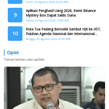
Tangah
Senin, 03 Agustus 2026, 06:30 WIB
Aplikasi Penghasil Uang 2026, Event Binance
9
Mystery Box Dapat Saldo Dana
Selasa, 04 Agustus 2026, 13:08 WIB
Kota Tua Padang Bersolek Sambut HJK ke-357,
10
Puluhan Agenda Nasional dan Internasional
Siap Digelar
Minggu, 02 Agustus 2026, 20:00 WIB
Opini
Tulisan terbaru dan update