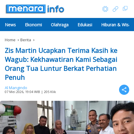
News
Ekonomi
Olahraga
Edukasi
Hiburan & Wisat
Home
Berita
Zis Martin Ucapkan Terima Kasih ke
Wagub: Kekhawatiran Kami Sebagai
Orang Tua Luntur Berkat Perhatian
Penuh
Al Mangindo
07 Mei 2026, 19:04 WIB
| 205 Klik