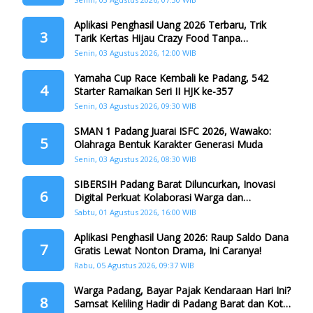
Aplikasi Penghasil Uang 2026 Terbaru, Trik
3
Tarik Kertas Hijau Crazy Food Tanpa
Penggandaan
Senin, 03 Agustus 2026, 12:00 WIB
Yamaha Cup Race Kembali ke Padang, 542
4
Starter Ramaikan Seri II HJK ke-357
Senin, 03 Agustus 2026, 09:30 WIB
SMAN 1 Padang Juarai ISFC 2026, Wawako:
5
Olahraga Bentuk Karakter Generasi Muda
Senin, 03 Agustus 2026, 08:30 WIB
SIBERSIH Padang Barat Diluncurkan, Inovasi
6
Digital Perkuat Kolaborasi Warga dan
Pemerintah Atasi Persampahan
Sabtu, 01 Agustus 2026, 16:00 WIB
Aplikasi Penghasil Uang 2026: Raup Saldo Dana
7
Gratis Lewat Nonton Drama, Ini Caranya!
Rabu, 05 Agustus 2026, 09:37 WIB
Warga Padang, Bayar Pajak Kendaraan Hari Ini?
8
Samsat Keliling Hadir di Padang Barat dan Koto