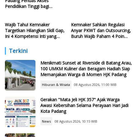
Padang Perluas Akses
Pendidikan Tinggi bagi
Generasi Muda
Wajib Tahu! Kemnaker
Kemnaker Sahkan Regulasi
Targetkan Hilangkan Skill Gap,
Anyar PKWT dan Outsourcing,
Ini 4 Kompetensi Inti yang
Buruh Wajib Paham 4 Poin
Harus Dikuasai Lulusan Baru
Krusial Ini
Terkini
Menikmati Sunset at Riverside di Batang Arau,
100 UMKM Kuliner dan Beragam Hadiah Siap
Memanjakan Warga di Momen HJK Padang
Hiburan & Wisata
08 Agustus 2026, 11:00 WIB
Gerakan "Mata Jeli HJK 357" Ajak Warga
Awasi Kebersihan Selama Perayaan Hari Jadi
Kota Padang
News
08 Agustus 2026, 10:15 WIB