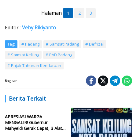
Halaman
1
2
3
Editor :
Veby Rikiyanto
Tag:
Padang
Samsat Padang
Defrizal
Samsat Keliling
PAD Padang
Pajak Tahunan Kendaraan
Bagikan
Berita Terkait
APRESIASI WARGA
MENGALIR! Gubernur
Mahyeldi Gerak Cepat, 3 Alat
Berat Perbaiki Tanggul Batang