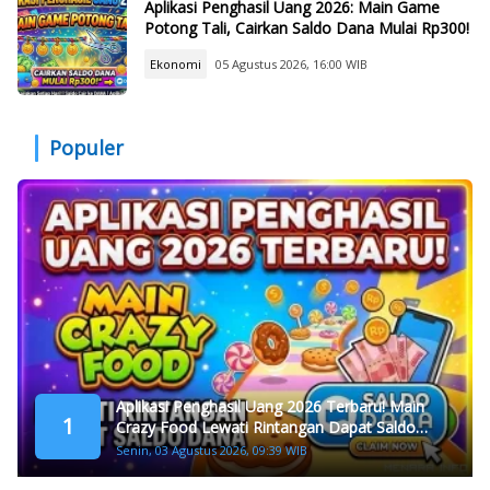
Aplikasi Penghasil Uang 2026: Main Game
Potong Tali, Cairkan Saldo Dana Mulai Rp300!
Ekonomi
05 Agustus 2026, 16:00 WIB
Populer
Aplikasi Penghasil Uang 2026 Terbaru! Main
1
Crazy Food Lewati Rintangan Dapat Saldo
Dana
Senin, 03 Agustus 2026, 09:39 WIB