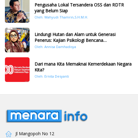
Pengusaha Lokal Tersandera OSS dan RDTR
yang Belum Siap
Oleh: Wahyudi Thamrin,S.H.M.H.
Lindungi Hutan dan Alam untuk Generasi
Penerus: Kajian Psikologi Bencana
Hidrometeorologi di Sumatera Pasca Tragedi
Oleh: Annisa Damhadisya
November 2025
Dari mana Kita Memaknai Kemerdekaan Negara
Kita?
Oleh: Ernita Desyanti
Jl Mangopoh No 12