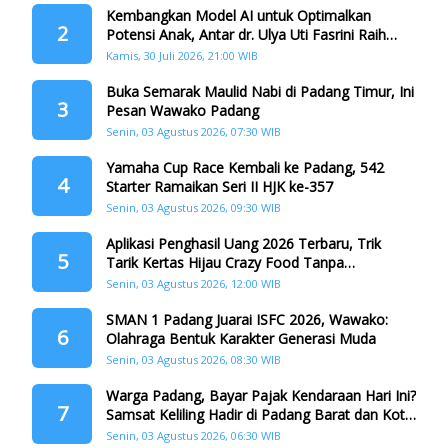
Kembangkan Model AI untuk Optimalkan
2
Potensi Anak, Antar dr. Ulya Uti Fasrini Raih
Gelar Doktor
Kamis, 30 Juli 2026, 21:00 WIB
Buka Semarak Maulid Nabi di Padang Timur, Ini
3
Pesan Wawako Padang
Senin, 03 Agustus 2026, 07:30 WIB
Yamaha Cup Race Kembali ke Padang, 542
4
Starter Ramaikan Seri II HJK ke-357
Senin, 03 Agustus 2026, 09:30 WIB
Aplikasi Penghasil Uang 2026 Terbaru, Trik
5
Tarik Kertas Hijau Crazy Food Tanpa
Penggandaan
Senin, 03 Agustus 2026, 12:00 WIB
SMAN 1 Padang Juarai ISFC 2026, Wawako:
6
Olahraga Bentuk Karakter Generasi Muda
Senin, 03 Agustus 2026, 08:30 WIB
Warga Padang, Bayar Pajak Kendaraan Hari Ini?
7
Samsat Keliling Hadir di Padang Barat dan Koto
Tangah
Senin, 03 Agustus 2026, 06:30 WIB