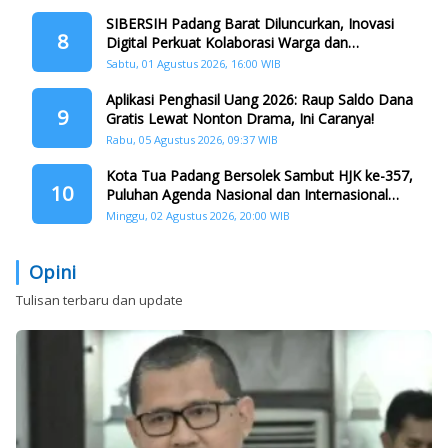
SIBERSIH Padang Barat Diluncurkan, Inovasi
8
Digital Perkuat Kolaborasi Warga dan
Pemerintah Atasi Persampahan
Sabtu, 01 Agustus 2026, 16:00 WIB
Aplikasi Penghasil Uang 2026: Raup Saldo Dana
9
Gratis Lewat Nonton Drama, Ini Caranya!
Rabu, 05 Agustus 2026, 09:37 WIB
Kota Tua Padang Bersolek Sambut HJK ke-357,
10
Puluhan Agenda Nasional dan Internasional
Siap Digelar
Minggu, 02 Agustus 2026, 20:00 WIB
Opini
Tulisan terbaru dan update