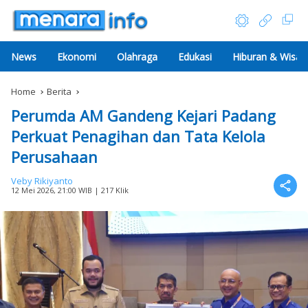
News
Ekonomi
Olahraga
Edukasi
Hiburan & Wisat
Home
Berita
Perumda AM Gandeng Kejari Padang
Perkuat Penagihan dan Tata Kelola
Perusahaan
Veby Rikiyanto
12 Mei 2026, 21:00 WIB
| 217 Klik