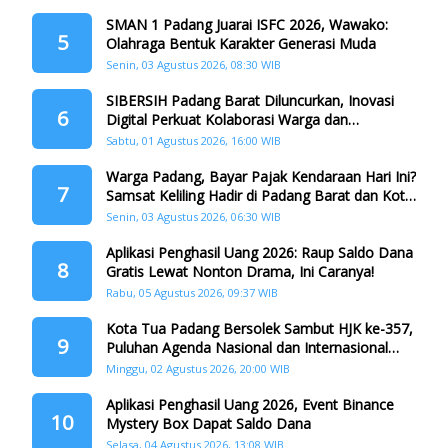
SMAN 1 Padang Juarai ISFC 2026, Wawako:
5
Olahraga Bentuk Karakter Generasi Muda
Senin, 03 Agustus 2026, 08:30 WIB
SIBERSIH Padang Barat Diluncurkan, Inovasi
6
Digital Perkuat Kolaborasi Warga dan
Pemerintah Atasi Persampahan
Sabtu, 01 Agustus 2026, 16:00 WIB
Warga Padang, Bayar Pajak Kendaraan Hari Ini?
7
Samsat Keliling Hadir di Padang Barat dan Koto
Tangah
Senin, 03 Agustus 2026, 06:30 WIB
Aplikasi Penghasil Uang 2026: Raup Saldo Dana
8
Gratis Lewat Nonton Drama, Ini Caranya!
Rabu, 05 Agustus 2026, 09:37 WIB
Kota Tua Padang Bersolek Sambut HJK ke-357,
9
Puluhan Agenda Nasional dan Internasional
Siap Digelar
Minggu, 02 Agustus 2026, 20:00 WIB
Aplikasi Penghasil Uang 2026, Event Binance
10
Mystery Box Dapat Saldo Dana
Selasa, 04 Agustus 2026, 13:08 WIB