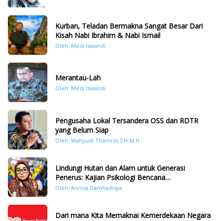
Kurban, Teladan Bermakna Sangat Besar Dari
Kisah Nabi Ibrahim & Nabi Ismail
Oleh: Medi Iswandi
Merantau-Lah
Oleh: Medi Iswandi
Pengusaha Lokal Tersandera OSS dan RDTR
yang Belum Siap
Oleh: Wahyudi Thamrin,S.H.M.H.
Lindungi Hutan dan Alam untuk Generasi
Penerus: Kajian Psikologi Bencana
Hidrometeorologi di Sumatera Pasca Tragedi
Oleh: Annisa Damhadisya
November 2025
Dari mana Kita Memaknai Kemerdekaan Negara