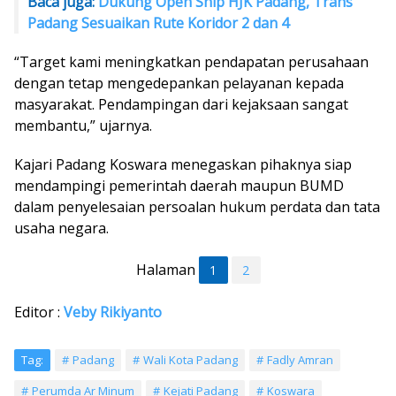
Baca juga:
Dukung Open Ship HJK Padang, Trans
Padang Sesuaikan Rute Koridor 2 dan 4
“Target kami meningkatkan pendapatan perusahaan
dengan tetap mengedepankan pelayanan kepada
masyarakat. Pendampingan dari kejaksaan sangat
membantu,” ujarnya.
Kajari Padang Koswara menegaskan pihaknya siap
mendampingi pemerintah daerah maupun BUMD
dalam penyelesaian persoalan hukum perdata dan tata
usaha negara.
Halaman
1
2
Editor :
Veby Rikiyanto
Tag:
Padang
Wali Kota Padang
Fadly Amran
Perumda Ar Minum
Kejati Padang
Koswara