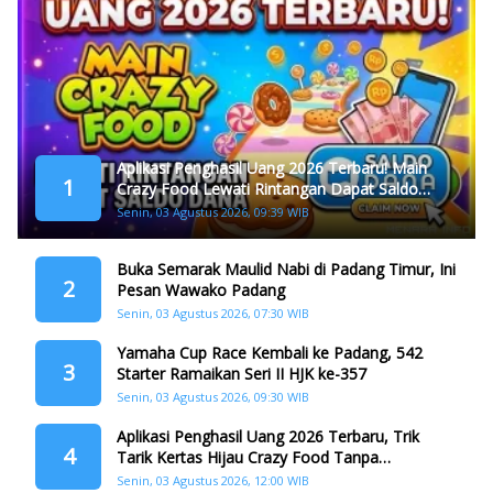
Aplikasi Penghasil Uang 2026 Terbaru! Main
1
Crazy Food Lewati Rintangan Dapat Saldo
Dana
Senin, 03 Agustus 2026, 09:39 WIB
Buka Semarak Maulid Nabi di Padang Timur, Ini
2
Pesan Wawako Padang
Senin, 03 Agustus 2026, 07:30 WIB
Yamaha Cup Race Kembali ke Padang, 542
3
Starter Ramaikan Seri II HJK ke-357
Senin, 03 Agustus 2026, 09:30 WIB
Aplikasi Penghasil Uang 2026 Terbaru, Trik
4
Tarik Kertas Hijau Crazy Food Tanpa
Penggandaan
Senin, 03 Agustus 2026, 12:00 WIB