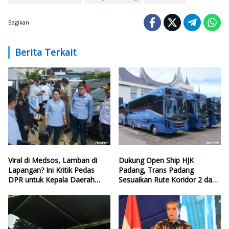
Bagikan
Berita Terkait
Viral di Medsos, Lamban di
Dukung Open Ship HJK
Lapangan? Ini Kritik Pedas
Padang, Trans Padang
DPR untuk Kepala Daerah
Sesuaikan Rute Koridor 2 dan
yang Lalai Eksekusi Anggaran
4
Bencana