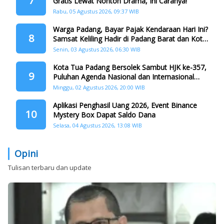
7
Gratis Lewat Nonton Drama, Ini Caranya!
Rabu, 05 Agustus 2026, 09:37 WIB
Warga Padang, Bayar Pajak Kendaraan Hari Ini?
8
Samsat Keliling Hadir di Padang Barat dan Koto
Tangah
Senin, 03 Agustus 2026, 06:30 WIB
Kota Tua Padang Bersolek Sambut HJK ke-357,
9
Puluhan Agenda Nasional dan Internasional
Siap Digelar
Minggu, 02 Agustus 2026, 20:00 WIB
Aplikasi Penghasil Uang 2026, Event Binance
10
Mystery Box Dapat Saldo Dana
Selasa, 04 Agustus 2026, 13:08 WIB
Opini
Tulisan terbaru dan update