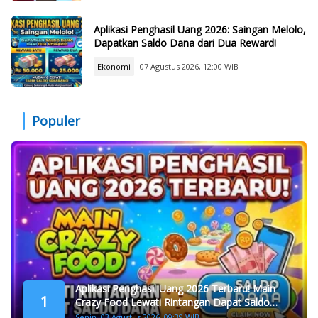
Aplikasi Penghasil Uang 2026: Saingan Melolo,
Dapatkan Saldo Dana dari Dua Reward!
Ekonomi
07 Agustus 2026, 12:00 WIB
Populer
Aplikasi Penghasil Uang 2026 Terbaru! Main
1
Crazy Food Lewati Rintangan Dapat Saldo
Dana
Senin, 03 Agustus 2026, 09:39 WIB