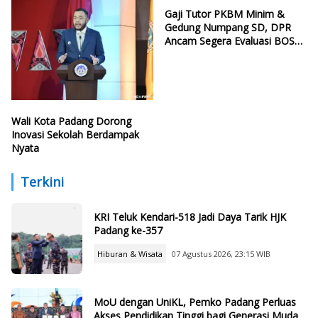
Gaji Tutor PKBM Minim &
Gedung Numpang SD, DPR
Ancam Segera Evaluasi BOSP
dan Infrastruktur
Wali Kota Padang Dorong
Inovasi Sekolah Berdampak
Nyata
Terkini
KRI Teluk Kendari-518 Jadi Daya Tarik HJK
Padang ke-357
Hiburan & Wisata
07 Agustus 2026, 23:15 WIB
MoU dengan UniKL, Pemko Padang Perluas
Akses Pendidikan Tinggi bagi Generasi Muda