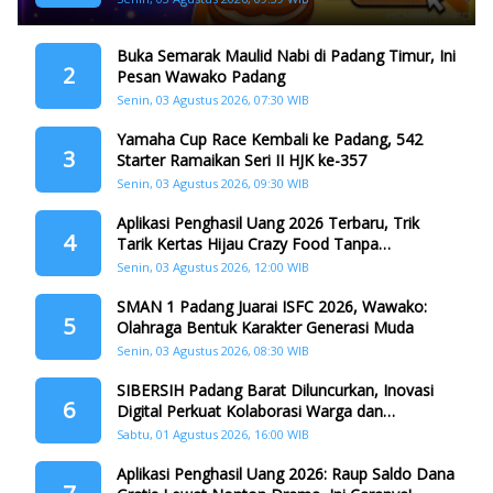
Buka Semarak Maulid Nabi di Padang Timur, Ini
2
Pesan Wawako Padang
Senin, 03 Agustus 2026, 07:30 WIB
Yamaha Cup Race Kembali ke Padang, 542
3
Starter Ramaikan Seri II HJK ke-357
Senin, 03 Agustus 2026, 09:30 WIB
Aplikasi Penghasil Uang 2026 Terbaru, Trik
4
Tarik Kertas Hijau Crazy Food Tanpa
Penggandaan
Senin, 03 Agustus 2026, 12:00 WIB
SMAN 1 Padang Juarai ISFC 2026, Wawako:
5
Olahraga Bentuk Karakter Generasi Muda
Senin, 03 Agustus 2026, 08:30 WIB
SIBERSIH Padang Barat Diluncurkan, Inovasi
6
Digital Perkuat Kolaborasi Warga dan
Pemerintah Atasi Persampahan
Sabtu, 01 Agustus 2026, 16:00 WIB
Aplikasi Penghasil Uang 2026: Raup Saldo Dana