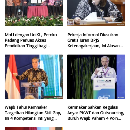
MoU dengan UniKL, Pemko
Pekerja Informal Diusulkan
Padang Perluas Akses
Gratis Iuran BPJS
Pendidikan Tinggi bagi
Ketenagakerjaan, Ini Alasan
Generasi Muda
Politisi PDIP
Wajib Tahu! Kemnaker
Kemnaker Sahkan Regulasi
Targetkan Hilangkan Skill Gap,
Anyar PKWT dan Outsourcing,
Ini 4 Kompetensi Inti yang
Buruh Wajib Paham 4 Poin
Harus Dikuasai Lulusan Baru
Krusial Ini