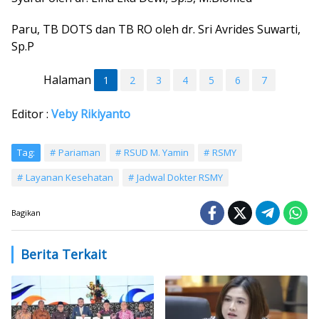
Paru, TB DOTS dan TB RO oleh dr. Sri Avrides Suwarti,
Sp.P
Halaman
1
2
3
4
5
6
7
Editor :
Veby Rikiyanto
Tag:
Pariaman
RSUD M. Yamin
RSMY
Layanan Kesehatan
Jadwal Dokter RSMY
Bagikan
Berita Terkait