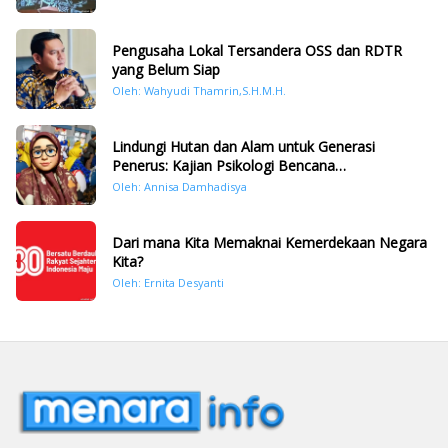
Pengusaha Lokal Tersandera OSS dan RDTR
yang Belum Siap
Oleh: Wahyudi Thamrin,S.H.M.H.
Lindungi Hutan dan Alam untuk Generasi
Penerus: Kajian Psikologi Bencana
Hidrometeorologi di Sumatera Pasca Tragedi
Oleh: Annisa Damhadisya
November 2025
Dari mana Kita Memaknai Kemerdekaan Negara
Kita?
Oleh: Ernita Desyanti