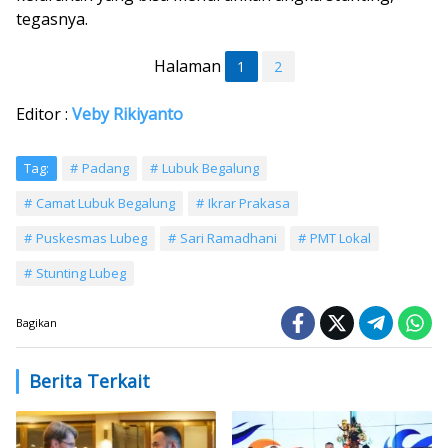
tegasnya.
Halaman
1
2
Editor :
Veby Rikiyanto
Tag:
Padang
Lubuk Begalung
Camat Lubuk Begalung
Ikrar Prakasa
Puskesmas Lubeg
Sari Ramadhani
PMT Lokal
Stunting Lubeg
Bagikan
Berita Terkait