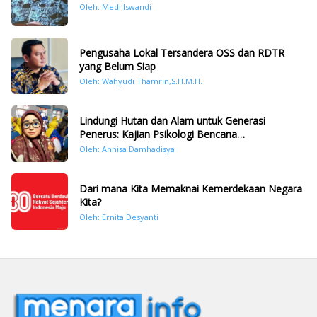
Oleh: Medi Iswandi
Pengusaha Lokal Tersandera OSS dan RDTR
yang Belum Siap
Oleh: Wahyudi Thamrin,S.H.M.H.
Lindungi Hutan dan Alam untuk Generasi
Penerus: Kajian Psikologi Bencana
Hidrometeorologi di Sumatera Pasca Tragedi
Oleh: Annisa Damhadisya
November 2025
Dari mana Kita Memaknai Kemerdekaan Negara
Kita?
Oleh: Ernita Desyanti