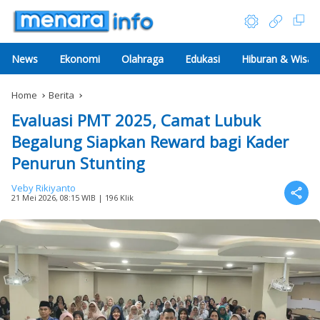
News
Ekonomi
Olahraga
Edukasi
Hiburan & Wisat
Home
Berita
Evaluasi PMT 2025, Camat Lubuk
Begalung Siapkan Reward bagi Kader
Penurun Stunting
Veby Rikiyanto
21 Mei 2026, 08:15 WIB
| 196 Klik