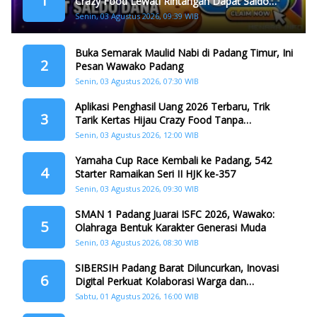
1
Crazy Food Lewati Rintangan Dapat Saldo
Dana
Senin, 03 Agustus 2026, 09:39 WIB
Buka Semarak Maulid Nabi di Padang Timur, Ini
2
Pesan Wawako Padang
Senin, 03 Agustus 2026, 07:30 WIB
Aplikasi Penghasil Uang 2026 Terbaru, Trik
3
Tarik Kertas Hijau Crazy Food Tanpa
Penggandaan
Senin, 03 Agustus 2026, 12:00 WIB
Yamaha Cup Race Kembali ke Padang, 542
4
Starter Ramaikan Seri II HJK ke-357
Senin, 03 Agustus 2026, 09:30 WIB
SMAN 1 Padang Juarai ISFC 2026, Wawako:
5
Olahraga Bentuk Karakter Generasi Muda
Senin, 03 Agustus 2026, 08:30 WIB
SIBERSIH Padang Barat Diluncurkan, Inovasi
6
Digital Perkuat Kolaborasi Warga dan
Pemerintah Atasi Persampahan
Sabtu, 01 Agustus 2026, 16:00 WIB