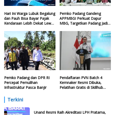
Hari Ini Warga Lubuk Begalung
Pemko Padang Gandeng
dan Pauh Bisa Bayar Pajak
APPMBGI Perkuat Dapur
Kendaraan Lebih Dekat Lewat
MBG, Targetkan Padang Jadi
Samsat Keliling
Percontohan Nasional
Pemko Padang dan DPR RI
Pendaftaran PVN Batch 4
Percepat Pemulihan
Kemnaker Resmi Dibuka,
Infrastruktur Pasca Banjir
Pelatihan Gratis di Skillhub
hingga 12 Agustus 2026
Terkini
Unand Resmi Raih Akreditasi LPH Pratama,