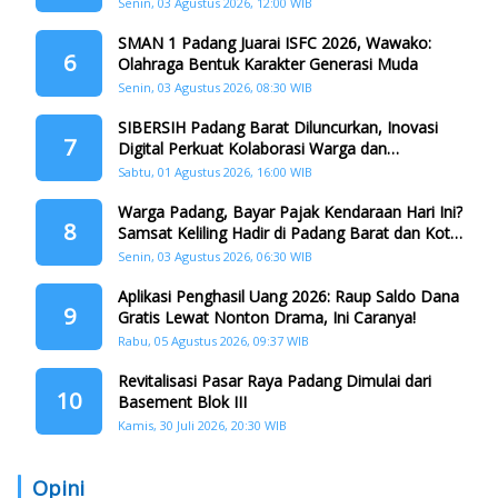
Penggandaan
Senin, 03 Agustus 2026, 12:00 WIB
SMAN 1 Padang Juarai ISFC 2026, Wawako:
6
Olahraga Bentuk Karakter Generasi Muda
Senin, 03 Agustus 2026, 08:30 WIB
SIBERSIH Padang Barat Diluncurkan, Inovasi
7
Digital Perkuat Kolaborasi Warga dan
Pemerintah Atasi Persampahan
Sabtu, 01 Agustus 2026, 16:00 WIB
Warga Padang, Bayar Pajak Kendaraan Hari Ini?
8
Samsat Keliling Hadir di Padang Barat dan Koto
Tangah
Senin, 03 Agustus 2026, 06:30 WIB
Aplikasi Penghasil Uang 2026: Raup Saldo Dana
9
Gratis Lewat Nonton Drama, Ini Caranya!
Rabu, 05 Agustus 2026, 09:37 WIB
Revitalisasi Pasar Raya Padang Dimulai dari
10
Basement Blok III
Kamis, 30 Juli 2026, 20:30 WIB
Opini