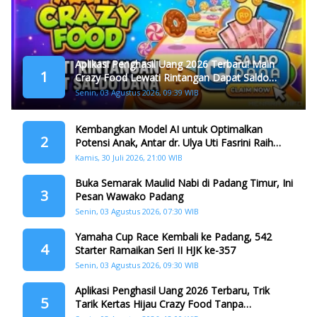
Aplikasi Penghasil Uang 2026 Terbaru! Main
1
Crazy Food Lewati Rintangan Dapat Saldo
Dana
Senin, 03 Agustus 2026, 09:39 WIB
Kembangkan Model AI untuk Optimalkan
2
Potensi Anak, Antar dr. Ulya Uti Fasrini Raih
Gelar Doktor
Kamis, 30 Juli 2026, 21:00 WIB
Buka Semarak Maulid Nabi di Padang Timur, Ini
3
Pesan Wawako Padang
Senin, 03 Agustus 2026, 07:30 WIB
Yamaha Cup Race Kembali ke Padang, 542
4
Starter Ramaikan Seri II HJK ke-357
Senin, 03 Agustus 2026, 09:30 WIB
Aplikasi Penghasil Uang 2026 Terbaru, Trik
5
Tarik Kertas Hijau Crazy Food Tanpa