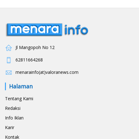
Jl Mangopoh No 12
62811664268
menarainfo(at)valoranews.com
Halaman
Tentang Kami
Redaksi
Info Iklan
Karir
Kontak