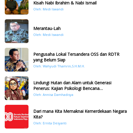
Kisah Nabi Ibrahim & Nabi Ismail
Oleh: Medi Iswandi
Merantau-Lah
Oleh: Medi Iswandi
Pengusaha Lokal Tersandera OSS dan RDTR
yang Belum Siap
Oleh: Wahyudi Thamrin,S.H.M.H.
Lindungi Hutan dan Alam untuk Generasi
Penerus: Kajian Psikologi Bencana
Hidrometeorologi di Sumatera Pasca Tragedi
Oleh: Annisa Damhadisya
November 2025
Dari mana Kita Memaknai Kemerdekaan Negara
Kita?
Oleh: Ernita Desyanti