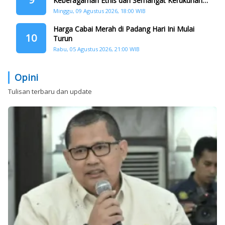
Keberagaman Etnis dan Semangat Kerukunan
di HJK ke-357
Minggu, 09 Agustus 2026, 18:00 WIB
Harga Cabai Merah di Padang Hari Ini Mulai
10
Turun
Rabu, 05 Agustus 2026, 21:00 WIB
Opini
Tulisan terbaru dan update