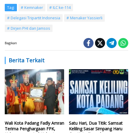
Tag:
Kemnaker
ILC ke-114
Delegasi Tripartit Indonesia
Menaker Yassierli
Dirjen PHI dan Jamsos
Bagikan
Berita Terkait
Wali Kota Padang Fadly Amran
Satu Hari, Dua Titik: Samsat
Terima Penghargaan FPK,
Keliling Sasar Simpang Haru