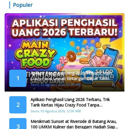
Populer
Aplikasi Penghasil Uang 2026 Terbaru! Main
1
Crazy Food Lewati Rintangan Dapat Saldo
Dana
Senin, 03 Agustus 2026, 09:39 WIB
Aplikasi Penghasil Uang 2026 Terbaru, Trik
2
Tarik Kertas Hijau Crazy Food Tanpa
Penggandaan
Senin, 03 Agustus 2026, 12:00 WIB
Menikmati Sunset at Riverside di Batang Arau,
3
100 UMKM Kuliner dan Beragam Hadiah Siap