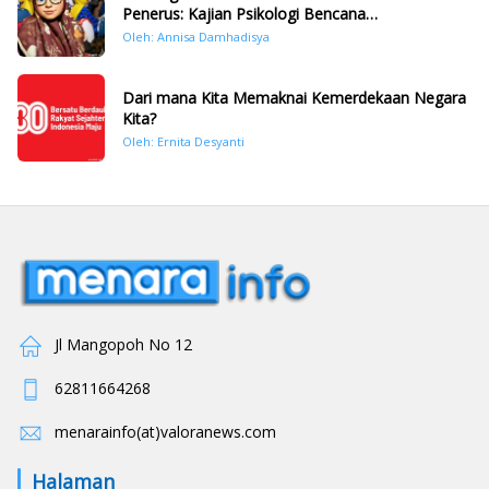
Penerus: Kajian Psikologi Bencana
Hidrometeorologi di Sumatera Pasca Tragedi
Oleh: Annisa Damhadisya
November 2025
Dari mana Kita Memaknai Kemerdekaan Negara
Kita?
Oleh: Ernita Desyanti
Jl Mangopoh No 12
62811664268
menarainfo(at)valoranews.com
Halaman