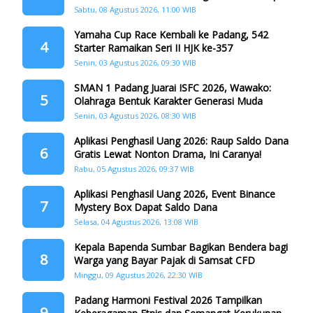
Memanjakan Warga di Momen HJK Padang
Sabtu, 08 Agustus 2026, 11:00 WIB
Yamaha Cup Race Kembali ke Padang, 542
4
Starter Ramaikan Seri II HJK ke-357
Senin, 03 Agustus 2026, 09:30 WIB
SMAN 1 Padang Juarai ISFC 2026, Wawako:
5
Olahraga Bentuk Karakter Generasi Muda
Senin, 03 Agustus 2026, 08:30 WIB
Aplikasi Penghasil Uang 2026: Raup Saldo Dana
6
Gratis Lewat Nonton Drama, Ini Caranya!
Rabu, 05 Agustus 2026, 09:37 WIB
Aplikasi Penghasil Uang 2026, Event Binance
7
Mystery Box Dapat Saldo Dana
Selasa, 04 Agustus 2026, 13:08 WIB
Kepala Bapenda Sumbar Bagikan Bendera bagi
8
Warga yang Bayar Pajak di Samsat CFD
Minggu, 09 Agustus 2026, 22:30 WIB
Padang Harmoni Festival 2026 Tampilkan
9