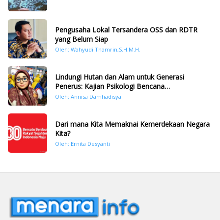
Pengusaha Lokal Tersandera OSS dan RDTR
yang Belum Siap
Oleh: Wahyudi Thamrin,S.H.M.H.
Lindungi Hutan dan Alam untuk Generasi
Penerus: Kajian Psikologi Bencana
Hidrometeorologi di Sumatera Pasca Tragedi
Oleh: Annisa Damhadisya
November 2025
Dari mana Kita Memaknai Kemerdekaan Negara
Kita?
Oleh: Ernita Desyanti