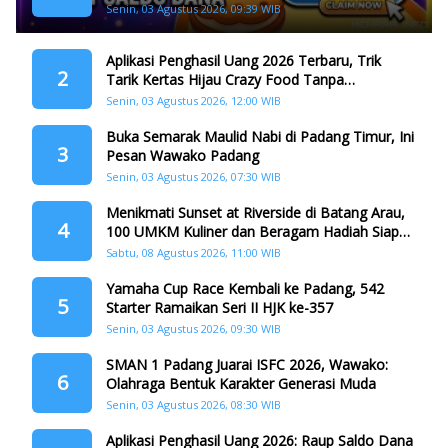
Dana
Senin, 03 Agustus 2026, 09:39 WIB
Aplikasi Penghasil Uang 2026 Terbaru, Trik
2
Tarik Kertas Hijau Crazy Food Tanpa
Penggandaan
Senin, 03 Agustus 2026, 12:00 WIB
Buka Semarak Maulid Nabi di Padang Timur, Ini
3
Pesan Wawako Padang
Senin, 03 Agustus 2026, 07:30 WIB
Menikmati Sunset at Riverside di Batang Arau,
4
100 UMKM Kuliner dan Beragam Hadiah Siap
Memanjakan Warga di Momen HJK Padang
Sabtu, 08 Agustus 2026, 11:00 WIB
Yamaha Cup Race Kembali ke Padang, 542
5
Starter Ramaikan Seri II HJK ke-357
Senin, 03 Agustus 2026, 09:30 WIB
SMAN 1 Padang Juarai ISFC 2026, Wawako:
6
Olahraga Bentuk Karakter Generasi Muda
Senin, 03 Agustus 2026, 08:30 WIB
Aplikasi Penghasil Uang 2026: Raup Saldo Dana