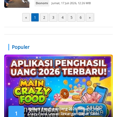
Ekonomi
Jumat, 17 Juli 2026, 12:26 WIB
«
1
2
3
4
5
6
»
Populer
Aplikasi Penghasil Uang 2026 Terbaru! Main
1
Crazy Food Lewati Rintangan Dapat Saldo