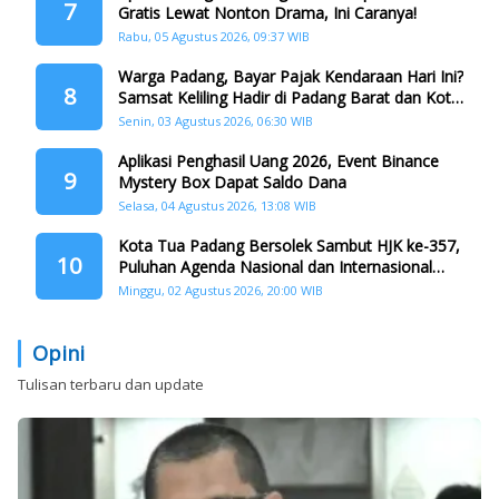
7
Gratis Lewat Nonton Drama, Ini Caranya!
Rabu, 05 Agustus 2026, 09:37 WIB
Warga Padang, Bayar Pajak Kendaraan Hari Ini?
8
Samsat Keliling Hadir di Padang Barat dan Koto
Tangah
Senin, 03 Agustus 2026, 06:30 WIB
Aplikasi Penghasil Uang 2026, Event Binance
9
Mystery Box Dapat Saldo Dana
Selasa, 04 Agustus 2026, 13:08 WIB
Kota Tua Padang Bersolek Sambut HJK ke-357,
10
Puluhan Agenda Nasional dan Internasional
Siap Digelar
Minggu, 02 Agustus 2026, 20:00 WIB
Opini
Tulisan terbaru dan update