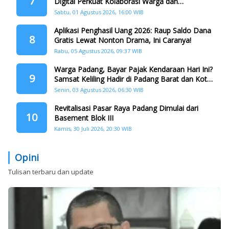
7
Digital Perkuat Kolaborasi Warga dan
Pemerintah Atasi Persampahan
Sabtu, 01 Agustus 2026, 16:00 WIB
Aplikasi Penghasil Uang 2026: Raup Saldo Dana
8
Gratis Lewat Nonton Drama, Ini Caranya!
Rabu, 05 Agustus 2026, 09:37 WIB
Warga Padang, Bayar Pajak Kendaraan Hari Ini?
9
Samsat Keliling Hadir di Padang Barat dan Koto
Tangah
Senin, 03 Agustus 2026, 06:30 WIB
Revitalisasi Pasar Raya Padang Dimulai dari
10
Basement Blok III
Kamis, 30 Juli 2026, 20:30 WIB
Opini
Tulisan terbaru dan update