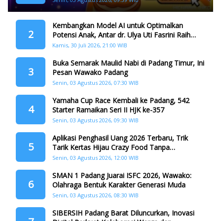
Kembangkan Model AI untuk Optimalkan
2
Potensi Anak, Antar dr. Ulya Uti Fasrini Raih
Gelar Doktor
Kamis, 30 Juli 2026, 21:00 WIB
Buka Semarak Maulid Nabi di Padang Timur, Ini
3
Pesan Wawako Padang
Senin, 03 Agustus 2026, 07:30 WIB
Yamaha Cup Race Kembali ke Padang, 542
4
Starter Ramaikan Seri II HJK ke-357
Senin, 03 Agustus 2026, 09:30 WIB
Aplikasi Penghasil Uang 2026 Terbaru, Trik
5
Tarik Kertas Hijau Crazy Food Tanpa
Penggandaan
Senin, 03 Agustus 2026, 12:00 WIB
SMAN 1 Padang Juarai ISFC 2026, Wawako:
6
Olahraga Bentuk Karakter Generasi Muda
Senin, 03 Agustus 2026, 08:30 WIB
SIBERSIH Padang Barat Diluncurkan, Inovasi