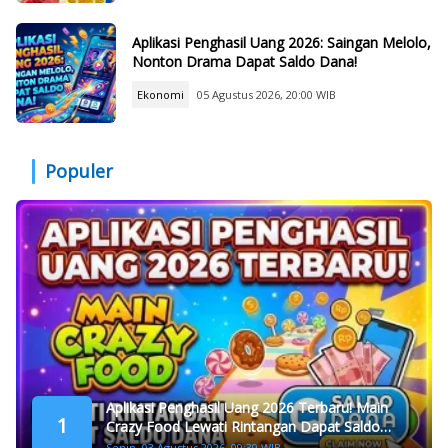
Aplikasi Penghasil Uang 2026: Saingan Melolo,
Nonton Drama Dapat Saldo Dana!
Ekonomi
05 Agustus 2026, 20:00 WIB
Populer
Aplikasi Penghasil Uang 2026 Terbaru! Main
1
Crazy Food Lewati Rintangan Dapat Saldo
Dana
Senin, 03 Agustus 2026, 09:39 WIB