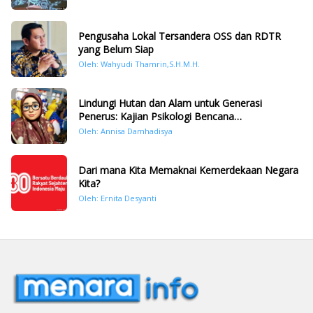
Pengusaha Lokal Tersandera OSS dan RDTR
yang Belum Siap
Oleh: Wahyudi Thamrin,S.H.M.H.
Lindungi Hutan dan Alam untuk Generasi
Penerus: Kajian Psikologi Bencana
Hidrometeorologi di Sumatera Pasca Tragedi
Oleh: Annisa Damhadisya
November 2025
Dari mana Kita Memaknai Kemerdekaan Negara
Kita?
Oleh: Ernita Desyanti