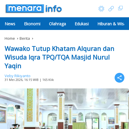
News
Ekonomi
Olahraga
Edukasi
Hiburan & Wisat
Home
Berita
Wawako Tutup Khatam Alquran dan
Wisuda Iqra TPQ/TQA Masjid Nurul
Yaqin
Veby Rikiyanto
31 Mei 2026, 16:15 WIB
| 165 Klik