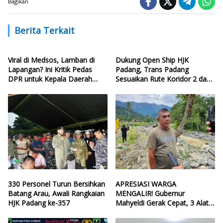
Bagikan
Berita Terkait
Viral di Medsos, Lamban di
Dukung Open Ship HJK
Lapangan? Ini Kritik Pedas
Padang, Trans Padang
DPR untuk Kepala Daerah
Sesuaikan Rute Koridor 2 dan
yang Lalai Eksekusi Anggaran
4
Bencana
330 Personel Turun Bersihkan
APRESIASI WARGA
Batang Arau, Awali Rangkaian
MENGALIR! Gubernur
HJK Padang ke-357
Mahyeldi Gerak Cepat, 3 Alat
Berat Perbaiki Tanggul Batang
Guo