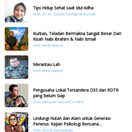
Tips Hidup Sehat saat Idul Adha
Oleh: Dr. Dr. Zuhrah Taufiqa, M.Biomed
Kurban, Teladan Bermakna Sangat Besar Dari
Kisah Nabi Ibrahim & Nabi Ismail
Oleh: Medi Iswandi
Merantau-Lah
Oleh: Medi Iswandi
Pengusaha Lokal Tersandera OSS dan RDTR
yang Belum Siap
Oleh: Wahyudi Thamrin,S.H.M.H.
Lindungi Hutan dan Alam untuk Generasi
Penerus: Kajian Psikologi Bencana
Hidrometeorologi di Sumatera Pasca Tragedi
Oleh: Annisa Damhadisya