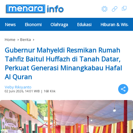
News
Ekonomi
Olahraga
Edukasi
Hiburan & Wisat
Home
Berita
Gubernur Mahyeldi Resmikan Rumah
Tahfiz Baitul Huffazh di Tanah Datar,
Perkuat Generasi Minangkabau Hafal
Al Quran
Veby Rikiyanto
02 Juni 2026, 14:01 WIB
| 168 Klik