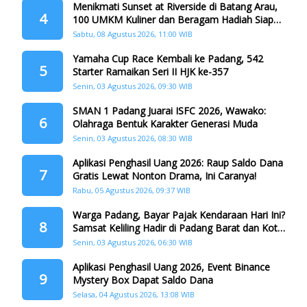
Menikmati Sunset at Riverside di Batang Arau,
4
100 UMKM Kuliner dan Beragam Hadiah Siap
Memanjakan Warga di Momen HJK Padang
Sabtu, 08 Agustus 2026, 11:00 WIB
Yamaha Cup Race Kembali ke Padang, 542
5
Starter Ramaikan Seri II HJK ke-357
Senin, 03 Agustus 2026, 09:30 WIB
SMAN 1 Padang Juarai ISFC 2026, Wawako:
6
Olahraga Bentuk Karakter Generasi Muda
Senin, 03 Agustus 2026, 08:30 WIB
Aplikasi Penghasil Uang 2026: Raup Saldo Dana
7
Gratis Lewat Nonton Drama, Ini Caranya!
Rabu, 05 Agustus 2026, 09:37 WIB
Warga Padang, Bayar Pajak Kendaraan Hari Ini?
8
Samsat Keliling Hadir di Padang Barat dan Koto
Tangah
Senin, 03 Agustus 2026, 06:30 WIB
Aplikasi Penghasil Uang 2026, Event Binance
9
Mystery Box Dapat Saldo Dana
Selasa, 04 Agustus 2026, 13:08 WIB