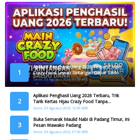
Aplikasi Penghasil Uang 2026 Terbaru! Main
1
Crazy Food Lewati Rintangan Dapat Saldo
Dana
Senin, 03 Agustus 2026, 09:39 WIB
Aplikasi Penghasil Uang 2026 Terbaru, Trik
2
Tarik Kertas Hijau Crazy Food Tanpa
Penggandaan
Senin, 03 Agustus 2026, 12:00 WIB
Buka Semarak Maulid Nabi di Padang Timur, Ini
3
Pesan Wawako Padang
Senin, 03 Agustus 2026, 07:30 WIB