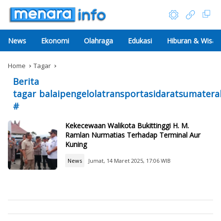
News
Ekonomi
Olahraga
Edukasi
Hiburan & Wisat
Home
Tagar
Berita
tagar
balaipengelolatransportasidaratsumatera
#
Kekecewaan Walikota Bukittinggi H. M.
Ramlan Nurmatias Terhadap Terminal Aur
Kuning
News
Jumat, 14 Maret 2025, 17:06 WIB