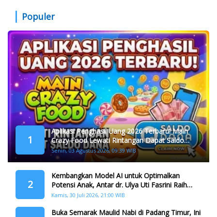
Populer
Aplikasi Penghasil Uang 2026 Terbaru! Main
1
Crazy Food Lewati Rintangan Dapat Saldo
Dana
Senin, 03 Agustus 2026, 09:39 WIB
Kembangkan Model AI untuk Optimalkan
2
Potensi Anak, Antar dr. Ulya Uti Fasrini Raih
Gelar Doktor
Kamis, 30 Juli 2026, 21:00 WIB
Buka Semarak Maulid Nabi di Padang Timur, Ini