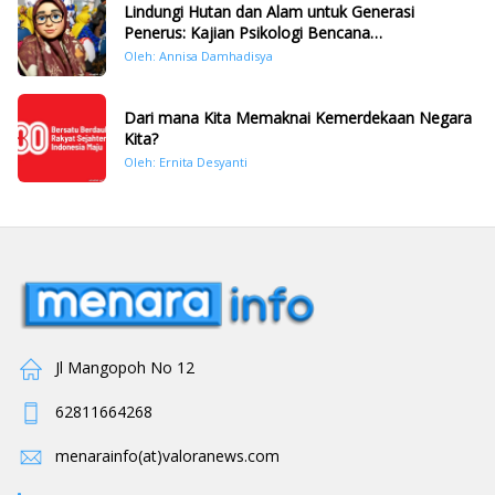
Lindungi Hutan dan Alam untuk Generasi
Penerus: Kajian Psikologi Bencana
Hidrometeorologi di Sumatera Pasca Tragedi
Oleh: Annisa Damhadisya
November 2025
Dari mana Kita Memaknai Kemerdekaan Negara
Kita?
Oleh: Ernita Desyanti
Jl Mangopoh No 12
62811664268
menarainfo(at)valoranews.com