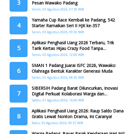
3
Pesan Wawako Padang
Senin, 03 Agustus 2026, 07:30 WIB
Yamaha Cup Race Kembali ke Padang, 542
4
Starter Ramaikan Seri II HJK ke-357
Senin, 03 Agustus 2026, 09:30 WIB
Aplikasi Penghasil Uang 2026 Terbaru, Trik
5
Tarik Kertas Hijau Crazy Food Tanpa
Penggandaan
Senin, 03 Agustus 2026, 12:00 WIB
SMAN 1 Padang Juarai ISFC 2026, Wawako:
6
Olahraga Bentuk Karakter Generasi Muda
Senin, 03 Agustus 2026, 08:30 WIB
SIBERSIH Padang Barat Diluncurkan, Inovasi
7
Digital Perkuat Kolaborasi Warga dan
Pemerintah Atasi Persampahan
Sabtu, 01 Agustus 2026, 16:00 WIB
Aplikasi Penghasil Uang 2026: Raup Saldo Dana
8
Gratis Lewat Nonton Drama, Ini Caranya!
Rabu, 05 Agustus 2026, 09:37 WIB
Warga Padang, Bayar Pajak Kendaraan Hari Ini?