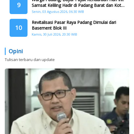
9
Samsat Keliling Hadir di Padang Barat dan Koto
Tangah
Senin, 03 Agustus 2026, 06:30 WIB
Revitalisasi Pasar Raya Padang Dimulai dari
10
Basement Blok III
Kamis, 30 Juli 2026, 20:30 WIB
Opini
Tulisan terbaru dan update