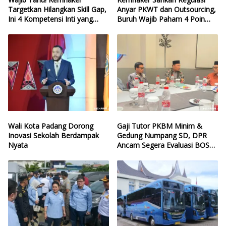
Targetkan Hilangkan Skill Gap,
Anyar PKWT dan Outsourcing,
Ini 4 Kompetensi Inti yang
Buruh Wajib Paham 4 Poin
Harus Dikuasai Lulusan Baru
Krusial Ini
Wali Kota Padang Dorong
Gaji Tutor PKBM Minim &
Inovasi Sekolah Berdampak
Gedung Numpang SD, DPR
Nyata
Ancam Segera Evaluasi BOSP
dan Infrastruktur