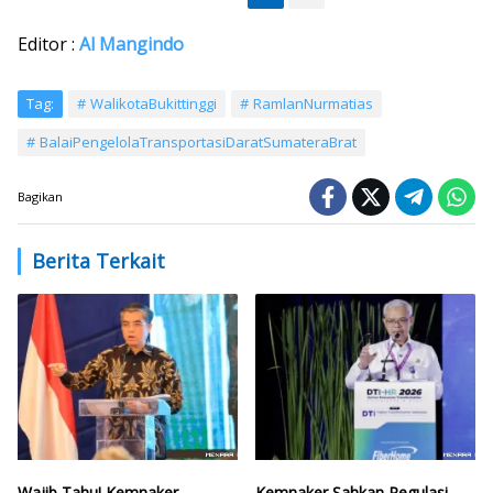
Editor :
Al Mangindo
Tag:
WalikotaBukittinggi
RamlanNurmatias
BalaiPengelolaTransportasiDaratSumateraBrat
Bagikan
Berita Terkait
Wajib Tahu! Kemnaker
Kemnaker Sahkan Regulasi