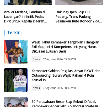
Viral di Medsos, Lamban di
Dukung Open Ship HJK
Lapangan? Ini Kritik Pedas
Padang, Trans Padang
DPR untuk Kepala Daerah
Sesuaikan Rute Koridor 2 dan
yang Lalai Eksekusi Anggaran
4
Bencana
Terkini
Wajib Tahu! Kemnaker Targetkan Hilangkan
Skill Gap, Ini 4 Kompetensi Inti yang Harus
Dikuasai Lulusan Baru
News
07 Agustus 2026, 19:06 WIB
Kemnaker Sahkan Regulasi Anyar PKWT dan
Outsourcing, Buruh Wajib Paham 4 Poin
Krusial Ini
News
07 Agustus 2026, 18:00 WIB
50 Perusahaan Besar Siap Rekrut Difabel,
Kemnaker Gencar Jalin Kolaborasi Strategis