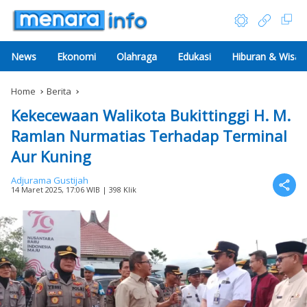
News
Ekonomi
Olahraga
Edukasi
Hiburan & Wisat
Home
Berita
Kekecewaan Walikota Bukittinggi H. M.
Ramlan Nurmatias Terhadap Terminal
Aur Kuning
Adjurama Gustijah
14 Maret 2025, 17:06 WIB
| 398 Klik