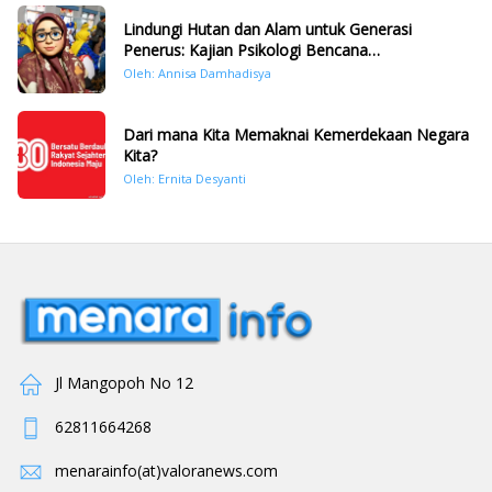
Lindungi Hutan dan Alam untuk Generasi
Penerus: Kajian Psikologi Bencana
Hidrometeorologi di Sumatera Pasca Tragedi
Oleh: Annisa Damhadisya
November 2025
Dari mana Kita Memaknai Kemerdekaan Negara
Kita?
Oleh: Ernita Desyanti
Jl Mangopoh No 12
62811664268
menarainfo(at)valoranews.com