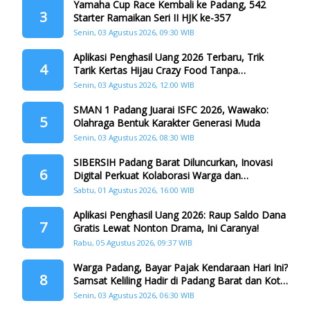
Yamaha Cup Race Kembali ke Padang, 542
3
Starter Ramaikan Seri II HJK ke-357
Senin, 03 Agustus 2026, 09:30 WIB
Aplikasi Penghasil Uang 2026 Terbaru, Trik
4
Tarik Kertas Hijau Crazy Food Tanpa
Penggandaan
Senin, 03 Agustus 2026, 12:00 WIB
SMAN 1 Padang Juarai ISFC 2026, Wawako:
5
Olahraga Bentuk Karakter Generasi Muda
Senin, 03 Agustus 2026, 08:30 WIB
SIBERSIH Padang Barat Diluncurkan, Inovasi
6
Digital Perkuat Kolaborasi Warga dan
Pemerintah Atasi Persampahan
Sabtu, 01 Agustus 2026, 16:00 WIB
Aplikasi Penghasil Uang 2026: Raup Saldo Dana
7
Gratis Lewat Nonton Drama, Ini Caranya!
Rabu, 05 Agustus 2026, 09:37 WIB
Warga Padang, Bayar Pajak Kendaraan Hari Ini?
8
Samsat Keliling Hadir di Padang Barat dan Koto
Tangah
Senin, 03 Agustus 2026, 06:30 WIB