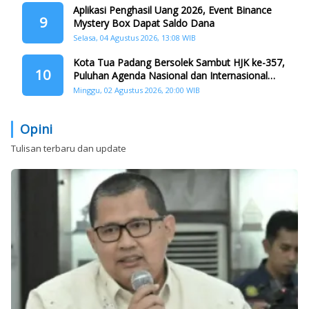
Aplikasi Penghasil Uang 2026, Event Binance
9
Mystery Box Dapat Saldo Dana
Selasa, 04 Agustus 2026, 13:08 WIB
Kota Tua Padang Bersolek Sambut HJK ke-357,
10
Puluhan Agenda Nasional dan Internasional
Siap Digelar
Minggu, 02 Agustus 2026, 20:00 WIB
Opini
Tulisan terbaru dan update