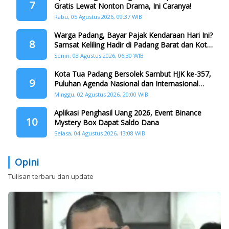
7
Gratis Lewat Nonton Drama, Ini Caranya!
Rabu, 05 Agustus 2026, 09:37 WIB
Warga Padang, Bayar Pajak Kendaraan Hari Ini?
8
Samsat Keliling Hadir di Padang Barat dan Koto
Tangah
Senin, 03 Agustus 2026, 06:30 WIB
Kota Tua Padang Bersolek Sambut HJK ke-357,
9
Puluhan Agenda Nasional dan Internasional
Siap Digelar
Minggu, 02 Agustus 2026, 20:00 WIB
Aplikasi Penghasil Uang 2026, Event Binance
10
Mystery Box Dapat Saldo Dana
Selasa, 04 Agustus 2026, 13:08 WIB
Opini
Tulisan terbaru dan update