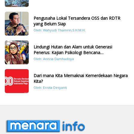
Pengusaha Lokal Tersandera OSS dan RDTR
yang Belum Siap
Oleh: Wahyudi Thamrin,S.H.M.H.
Lindungi Hutan dan Alam untuk Generasi
Penerus: Kajian Psikologi Bencana
Hidrometeorologi di Sumatera Pasca Tragedi
Oleh: Annisa Damhadisya
November 2025
Dari mana Kita Memaknai Kemerdekaan Negara
Kita?
Oleh: Ernita Desyanti