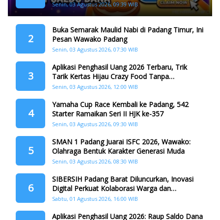
Dana
Senin, 03 Agustus 2026, 09:39 WIB
Buka Semarak Maulid Nabi di Padang Timur, Ini
2
Pesan Wawako Padang
Senin, 03 Agustus 2026, 07:30 WIB
Aplikasi Penghasil Uang 2026 Terbaru, Trik
3
Tarik Kertas Hijau Crazy Food Tanpa
Penggandaan
Senin, 03 Agustus 2026, 12:00 WIB
Yamaha Cup Race Kembali ke Padang, 542
4
Starter Ramaikan Seri II HJK ke-357
Senin, 03 Agustus 2026, 09:30 WIB
SMAN 1 Padang Juarai ISFC 2026, Wawako:
5
Olahraga Bentuk Karakter Generasi Muda
Senin, 03 Agustus 2026, 08:30 WIB
SIBERSIH Padang Barat Diluncurkan, Inovasi
6
Digital Perkuat Kolaborasi Warga dan
Pemerintah Atasi Persampahan
Sabtu, 01 Agustus 2026, 16:00 WIB
Aplikasi Penghasil Uang 2026: Raup Saldo Dana