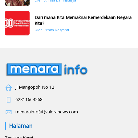
Oleh: Annisa Damhadisya
November 2025
Dari mana Kita Memaknai Kemerdekaan Negara
Kita?
Oleh: Ernita Desyanti
Jl Mangopoh No 12
62811664268
menarainfo(at)valoranews.com
Halaman
Tentang Kami