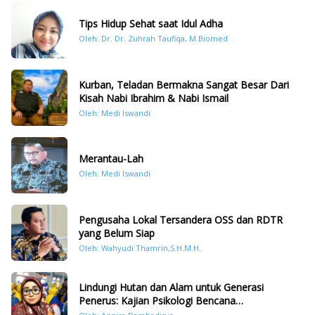
Tips Hidup Sehat saat Idul Adha
Oleh: Dr. Dr. Zuhrah Taufiqa, M.Biomed
Kurban, Teladan Bermakna Sangat Besar Dari
Kisah Nabi Ibrahim & Nabi Ismail
Oleh: Medi Iswandi
Merantau-Lah
Oleh: Medi Iswandi
Pengusaha Lokal Tersandera OSS dan RDTR
yang Belum Siap
Oleh: Wahyudi Thamrin,S.H.M.H.
Lindungi Hutan dan Alam untuk Generasi
Penerus: Kajian Psikologi Bencana
Hidrometeorologi di Sumatera Pasca Tragedi