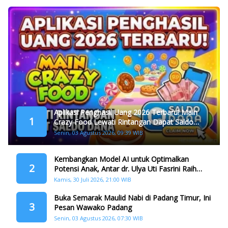
Aplikasi Penghasil Uang 2026 Terbaru! Main
1
Crazy Food Lewati Rintangan Dapat Saldo
Dana
Senin, 03 Agustus 2026, 09:39 WIB
Kembangkan Model AI untuk Optimalkan
2
Potensi Anak, Antar dr. Ulya Uti Fasrini Raih
Gelar Doktor
Kamis, 30 Juli 2026, 21:00 WIB
Buka Semarak Maulid Nabi di Padang Timur, Ini
3
Pesan Wawako Padang
Senin, 03 Agustus 2026, 07:30 WIB