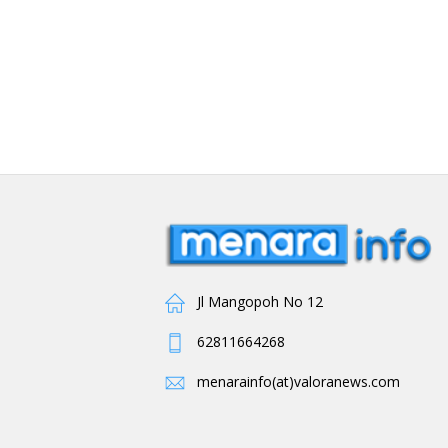
Jl Mangopoh No 12
62811664268
menarainfo(at)valoranews.com