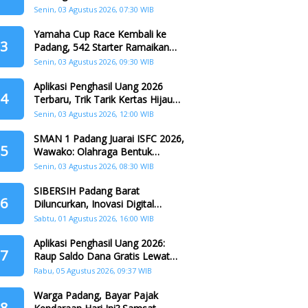
Padang
Senin, 03 Agustus 2026, 07:30 WIB
Yamaha Cup Race Kembali ke
3
Padang, 542 Starter Ramaikan
Seri II HJK ke-357
Senin, 03 Agustus 2026, 09:30 WIB
Aplikasi Penghasil Uang 2026
4
Terbaru, Trik Tarik Kertas Hijau
Crazy Food Tanpa Penggandaan
Senin, 03 Agustus 2026, 12:00 WIB
SMAN 1 Padang Juarai ISFC 2026,
5
Wawako: Olahraga Bentuk
Karakter Generasi Muda
Senin, 03 Agustus 2026, 08:30 WIB
SIBERSIH Padang Barat
6
Diluncurkan, Inovasi Digital
Perkuat Kolaborasi Warga dan
Sabtu, 01 Agustus 2026, 16:00 WIB
Pemerintah Atasi Persampahan
Aplikasi Penghasil Uang 2026:
7
Raup Saldo Dana Gratis Lewat
Nonton Drama, Ini Caranya!
Rabu, 05 Agustus 2026, 09:37 WIB
Warga Padang, Bayar Pajak
8