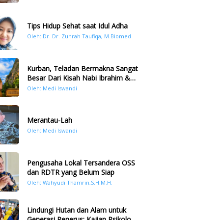
Tips Hidup Sehat saat Idul Adha
Oleh: Dr. Dr. Zuhrah Taufiqa, M.Biomed
Kurban, Teladan Bermakna Sangat
Besar Dari Kisah Nabi Ibrahim &
Nabi Ismail
Oleh: Medi Iswandi
Merantau-Lah
Oleh: Medi Iswandi
Pengusaha Lokal Tersandera OSS
dan RDTR yang Belum Siap
Oleh: Wahyudi Thamrin,S.H.M.H.
Lindungi Hutan dan Alam untuk
Generasi Penerus: Kajian Psikologi