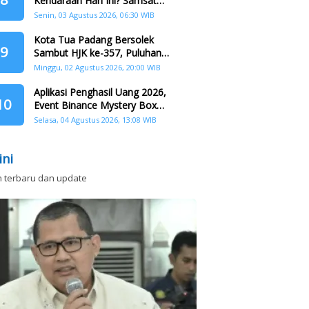
Kendaraan Hari Ini? Samsat
Keliling Hadir di Padang Barat dan
Senin, 03 Agustus 2026, 06:30 WIB
Koto Tangah
Kota Tua Padang Bersolek
9
Sambut HJK ke-357, Puluhan
Agenda Nasional dan
Minggu, 02 Agustus 2026, 20:00 WIB
Internasional Siap Digelar
Aplikasi Penghasil Uang 2026,
10
Event Binance Mystery Box
Dapat Saldo Dana
Selasa, 04 Agustus 2026, 13:08 WIB
ini
n terbaru dan update