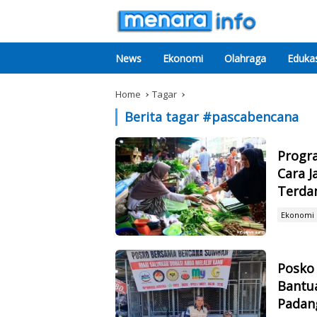
News
Ekonomi
Olahraga
Edukas
Home
Tagar
Berita tagar #
pascabencana
Progra
Cara J
Terda
Ekonomi
Posko
Bantua
Padan