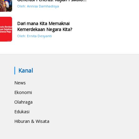
Bencana Hidrometeorologi di
Oleh: Annisa Damhadisya
Sumatera Pasca Tragedi
November 2025
Dari mana Kita Memaknai
Kemerdekaan Negara Kita?
Oleh: Ernita Desyanti
Kanal
News
Ekonomi
Olahraga
Edukasi
Hiburan & Wisata