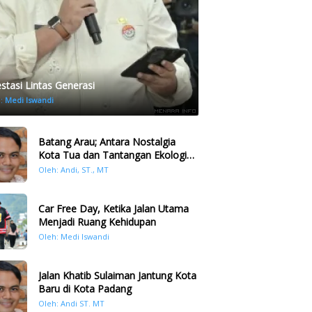
estasi Lintas Generasi
h:
Medi Iswandi
Batang Arau; Antara Nostalgia
Kota Tua dan Tantangan Ekologi
Kawasan
Oleh: Andi, ST., MT
Car Free Day, Ketika Jalan Utama
Menjadi Ruang Kehidupan
Oleh: Medi Iswandi
Jalan Khatib Sulaiman Jantung Kota
Baru di Kota Padang
Oleh: Andi ST. MT