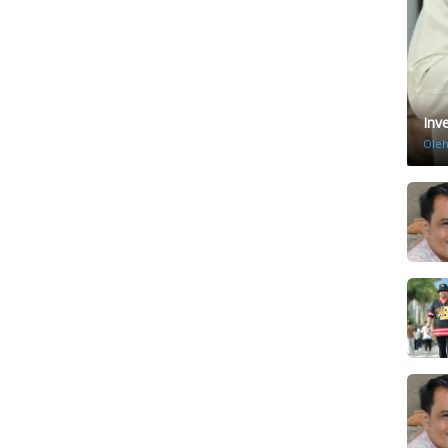
Inv
Ole