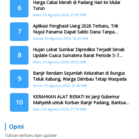
Harga Cabai Merah di Padang Hari Ini Mulai
6
Turun
Rabu, 05 Agustus 2026, 21:00 WIB
Aplikasi Penghasil Uang 2026 Terbaru, Trik
7
Nuyul Panama Dapat Saldo Dana Tanpa
Teman
Selasa, 04 Agustus 2026, 10:26 WIB
Hujan Lebat Sumbar Diprediksi Terjadi! Simak
8
Update Cuaca Sumatera Barat Periode 5-7
Agustus 2026
Rabu, 05 Agustus 2026, 08:05 WIB
Banjir Rendam Sejumlah Kelurahan di Bungus
9
Teluk Kabung, Warga Diimbau Tetap Waspada
Senin, 03 Agustus 2026, 22:45 WIB
KERAHKAN ALAT BERAT! Ini Janji Gubernur
10
Mahyeldi untuk Korban Banjir Padang, Bantuan
Logistik Diberikan
Rabu, 05 Agustus 2026, 07:18 WIB
Opini
Tulisan terbaru dan update