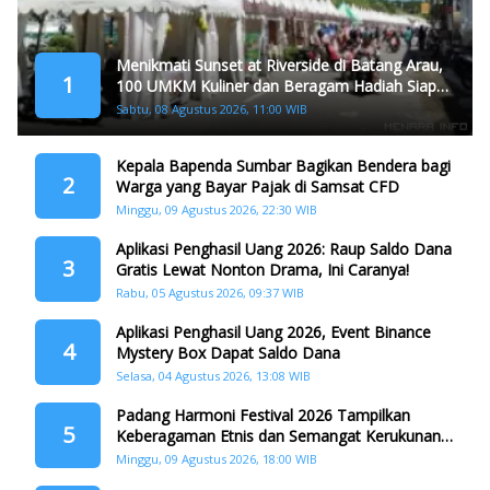
Menikmati Sunset at Riverside di Batang Arau,
1
100 UMKM Kuliner dan Beragam Hadiah Siap
Memanjakan Warga di Momen HJK Padang
Sabtu, 08 Agustus 2026, 11:00 WIB
Kepala Bapenda Sumbar Bagikan Bendera bagi
2
Warga yang Bayar Pajak di Samsat CFD
Minggu, 09 Agustus 2026, 22:30 WIB
Aplikasi Penghasil Uang 2026: Raup Saldo Dana
3
Gratis Lewat Nonton Drama, Ini Caranya!
Rabu, 05 Agustus 2026, 09:37 WIB
Aplikasi Penghasil Uang 2026, Event Binance
4
Mystery Box Dapat Saldo Dana
Selasa, 04 Agustus 2026, 13:08 WIB
Padang Harmoni Festival 2026 Tampilkan
5
Keberagaman Etnis dan Semangat Kerukunan
di HJK ke-357
Minggu, 09 Agustus 2026, 18:00 WIB