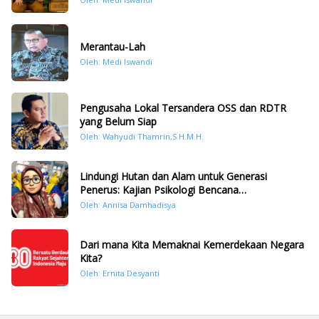
Merantau-Lah
Oleh: Medi Iswandi
Pengusaha Lokal Tersandera OSS dan RDTR
yang Belum Siap
Oleh: Wahyudi Thamrin,S.H.M.H.
Lindungi Hutan dan Alam untuk Generasi
Penerus: Kajian Psikologi Bencana
Hidrometeorologi di Sumatera Pasca Tragedi
Oleh: Annisa Damhadisya
November 2025
Dari mana Kita Memaknai Kemerdekaan Negara
Kita?
Oleh: Ernita Desyanti